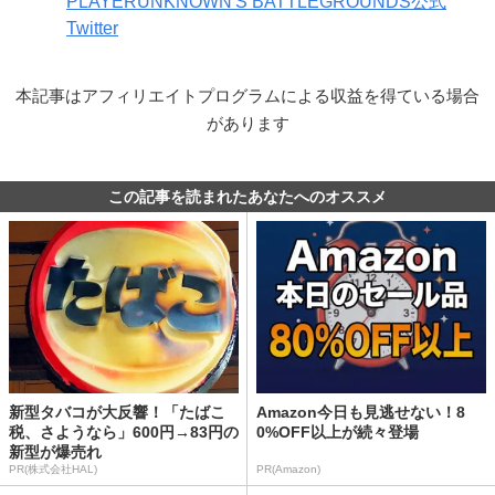
PLAYERUNKNOWN'S BATTLEGROUNDS公式
Twitter
本記事はアフィリエイトプログラムによる収益を得ている場合
があります
この記事を読まれたあなたへのオススメ
新型タバコが大反響！「たばこ
Amazon今日も見逃せない！8
税、さようなら」600円→83円の
0%OFF以上が続々登場
新型が爆売れ
PR(株式会社HAL)
PR(Amazon)