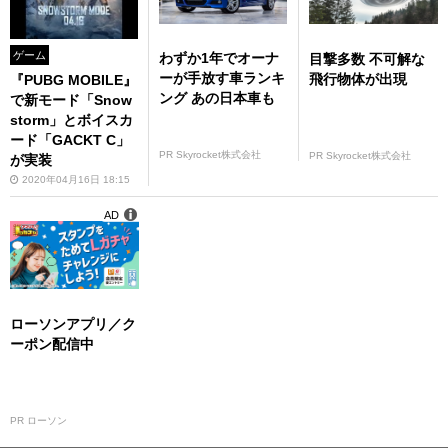
ゲーム
わずか1年でオーナ
目撃多数 不可解な
ーが手放す車ランキ
飛行物体が出現
『PUBG MOBILE』
ング あの日本車も
で新モード「Snow
storm」とボイスカ
ード「GACKT C」
PR Skyrocket株式会社
PR Skyrocket株式会社
が実装
2020年04月16日 18:15
AD
ローソンアプリ／ク
ーポン配信中
PR ローソン