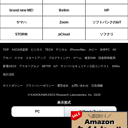
brand new ME!
Belkin
HP
ヤマハ
Zoom
ソフトバンクのIoT
STORM
pCloud
ソフクリ
TOP
ASCII倶楽部
ビジネス
TECH
デジタル
iPhone/Mac
ホビー
自作PC
AV
アキバ
スマホ
スタートアップ
プログラミング+
ゲーム
格安SIM
倶楽部情報局
家電ASCII
アスキーグルメ
MITTR
IoT
サイバーセキュリティ小説コンテスト
SDGs
地方活性
サイトポリシー
プライバシーポリシー
運営会社
お問い合わせ
広告掲載
© KADOKAWA ASCII Research Laboratories, Inc. 2026
表示形式
PC
スマートフォン