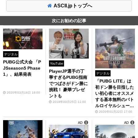
ASCII.jpトップへ
次にお勧めの記事
デジタル
PUBG公式大会 「P
YouTube
JSseason5 Phase
PlayerJP選手の丁
デジタル
1」、結果発表
寧すぎるPUBG指南
「PUBG LITE」は
でつばさがドン勝に
初ドン勝を目指した
挑戦！ 豪華プレゼ
い初心者にオススメ
2020年03月16日 18:00
ントも
する基本無料のバト
2019年03月25日 11:00
ルロイヤルシュータ
ー
2020年01月22日 17:00
AD
AD