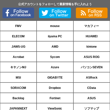
公式アカウントをフォローして最新情報を手に入れよう
FMV
mouse
マカフィー
ELECOM
iiyama PC
HUAWEI
JAWS-UG
AMD
kintone
Acrobat
Sycom
ASUS ROG
キヤノンMJ
Azure
パソコンSEVEN
MSI
GIGABYTE
ASRock
SORACOM
Dropbox
CData
Backlog
Fortinet
ASUS
JAPANNEXT
ViewSonic
ソフマップ