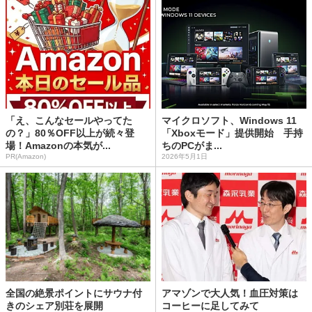
「え、こんなセールやってた
マイクロソフト、Windows 11
の？」80％OFF以上が続々登
「Xboxモード」提供開始 手持
場！Amazonの本気が...
ちのPCがま...
PR(Amazon)
2026年5月1日
全国の絶景ポイントにサウナ付
アマゾンで大人気！血圧対策は
きのシェア別荘を展開
コーヒーに足してみて