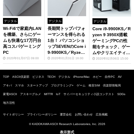
デジタル
デジタル
デジタル
Wi-Fi6で家庭内LAN
長期間トップパフォ
Core i9-9900KS／R
を構築、さらにゲー
ーマンスを得られる
yzen 9 3950X搭載
ムも快適な17万円台
1台！ パソコンショ
ゲーミングPCの性
高コスパゲーミング
ップSEVENのCore i
能をチェック、ゲー
PC
9-9900KS／Ryzen
ムやクリエイティブ
9 3950X搭載ゲーミ
など用途ごとのパフ
2020年01月07日 09:00
2020年01月31日 16:00
2020年02月06日 15:00
ングPCをチェック
ォーマンスに注目
TOP
ASCII倶楽部
ビジネス
TECH
デジタル
iPhone/Mac
ホビー
自作PC
AV
アキバ
スマホ
スタートアップ
プログラミング+
ゲーム
格安SIM
倶楽部情報局
家電ASCII
アスキーグルメ
MITTR
IoT
サイバーセキュリティ小説コンテスト
SDGs
地方活性
サイトポリシー
プライバシーポリシー
運営会社
お問い合わせ
広告掲載
© KADOKAWA ASCII Research Laboratories, Inc. 2026
表示形式