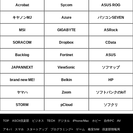
Acrobat
Sycom
ASUS ROG
キヤノンMJ
Azure
パソコンSEVEN
MSI
GIGABYTE
ASRock
SORACOM
Dropbox
CData
Backlog
Fortinet
ASUS
JAPANNEXT
ViewSonic
ソフマップ
brand new ME!
Belkin
HP
ヤマハ
Zoom
ソフトバンクのIoT
STORM
pCloud
ソフクリ
TOP
ASCII倶楽部
ビジネス
TECH
デジタル
iPhone/Mac
ホビー
自作PC
AV
アキバ
スマホ
スタートアップ
プログラミング+
ゲーム
格安SIM
倶楽部情報局