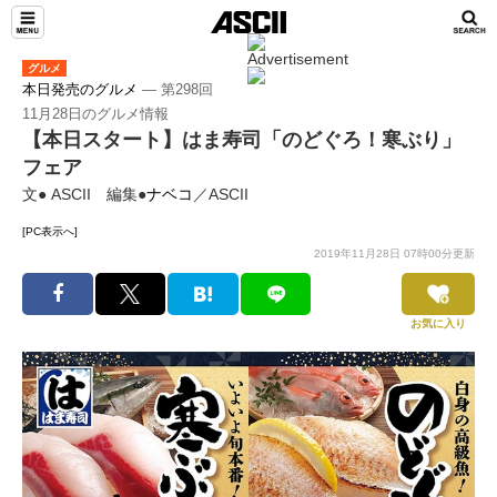
グルメ
本日発売のグルメ
― 第298回
11月28日のグルメ情報
【本日スタート】はま寿司「のどぐろ！寒ぶり」
フェア
文● ASCII 編集●
ナベコ
／ASCII
[PC表示へ]
2019年11月28日 07時00分更新
お気に入り