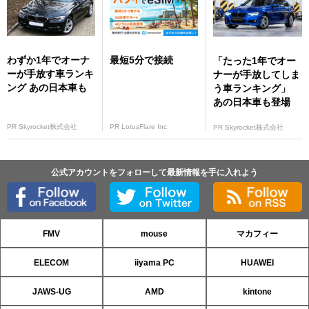
わずか1年でオーナ
最短5分で接続
「たった1年でオー
ーが手放す車ランキ
ナーが手放してしま
ング あの日本車も
う車ランキング」
あの日本車も登場
PR Skyrocket株式会社
PR LotusFlare Inc
PR Skyrocket株式会社
公式アカウントをフォローして最新情報を手に入れよう
FMV
mouse
マカフィー
ELECOM
iiyama PC
HUAWEI
JAWS-UG
AMD
kintone