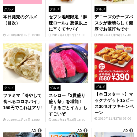
グルメ
グルメ
グルメ
本日発売のグルメ
セブン地域限定「麻
デニーズのチーズパ
（目次）
辣ロール」想像以上
スタが素晴らしく濃
に辛くてヤバイ
厚でお値打ちです
2018年02月02日 15:00
2019年11月27日 11:00
2019年11月26日 17:40
グルメ
グルメ
グルメ
【本日スタート】マ
ファミマ「冷やして
スシロー「3貫盛り
ックナゲット15ピー
食べるコロネパイ」
盛り祭」を堪能！
ス30％オフキャンペ
150円でこれはアリ!
「まるごとイカ」も
ーン
すごいぞ
2019年11月27日 07:00
2019年11月24日 13:00
2019年11月22日 16:30
AD
AD
AD