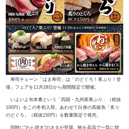
寿司チェーン「はま寿司」は「のどぐろ！寒ぶり！登
場」フェアを11月28日から期間限定で開催。
いよいよ旬本番という「四国・九州産寒ぶり」（税抜
100円）をこの冬初入荷。あわせて白身の高級魚「炙り
のどぐろ」（税抜150円）を数量限定で発売。
同時に“わら焼き”のネタが登場。鮪を高温で一気に焼