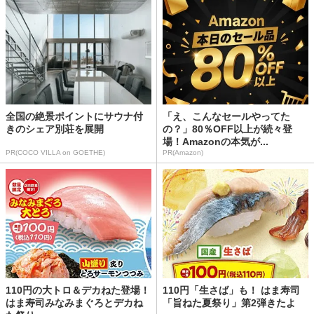
全国の絶景ポイントにサウナ付
「え、こんなセールやってた
きのシェア別荘を展開
の？」80％OFF以上が続々登
場！Amazonの本気が...
PR(COCO VILLA on GOETHE)
PR(Amazon)
110円の大トロ＆デカねた登場！
110円「生さば」も！ はま寿司
はま寿司みなみまぐろとデカね
「旨ねた夏祭り」第2弾きたよ