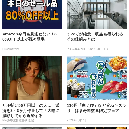
Amazon今日も見逃せない！8
すべてが絶景、収益も得られる
0%OFF以上が続々登場
その仕組みとは
PR(Amazon)
PR(COCO VILLA on GOETHE)
リボ払い50万円以上の人は、返
110円「白えび」など旨ねたズラ
済を3～6ヶ月停止して『大幅に
リ！はま寿司数量限定フェア
減額してから返済する...
PR(渋谷法務総合事務所)
2026年5月11日