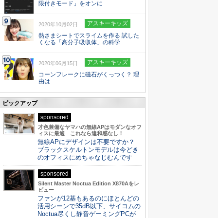
限付きモード」をオンに
アスキーキッズ
2020年10月02日
熱さまシートでスライムを作る 試した
くなる「高分子吸収体」の科学
アスキーキッズ
2020年06月15日
コーンフレークに磁石がくっつく？ 理
由は
ピックアップ
sponsored
才色兼備なヤマハの無線APはモダンなオフ
ィスに最適 これなら違和感なし！
無線APにデザインは不要ですか？
ブラックスケルトンモデルは今どき
のオフィスにめちゃなじむんです
sponsored
Silent Master Noctua Edition X870Aをレ
ビュー
ファンが12基もあるのにほとんどの
活用シーンで35dB以下、サイコムの
Noctua尽くし静音ゲーミングPCが