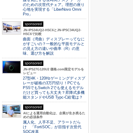
のための次世代チェア。理想の座り
心地を実現する「LiberNovo Omni
Pro」
sponsored
JN-IPS34UQ2-HSC6とJN-IPSC34UQ2-
HSC6で比較
曲面（湾曲）ディスプレーってなに
がすごいの？一般的な平面モデルと
の見え方の違いや曲率（R）の意
味、選び方を解説
sponsored
JN-IPS27G120U2 価格.com限定モデルを
レビュー
27型4K・120Hzゲーミングディスプ
レーが破格の3万円切り！PCでも
PS5でもSwitch 2でも使えるモデル
だけど買っても大丈夫？昇降式多機
能スタンドやUSB Typc-C給電は？
sponsored
AIによる運用自動化は、企業が生き残るた
めの必須条件
属人化、人手不足、アラートだら
け 「FortiSOC」が目指す次世代
SOC改革