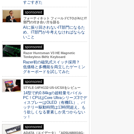
すごすぎた
sponsored
フォーティネット フィールドCTOがAIとIT
部門の付き合い方を語る
AIに振り回されないIT部門になるた
め、IT部門が今考えなければならな
いこと
sponsored
Razer Huntsman V3 HE Magnetic
Tenkeyless 8kHz Keyboard
Razer初の磁気式スイッチ採用？
低価格と多機能を両立したゲーミン
グキーボードを試してみた
sponsored
STYLE-14FH132-U5-UCSXをレビュー
14型で約0.84kgの超軽量モバイル
PC！CPUはCore Ultraシリーズ3でデ
ィスプレーはOLED（有機EL）、バ
ッテリー駆動時間は13時間超え。も
う欲しくなる要素しか見つからない
ッ！
sponsored
ADATA（エイデータ）「AD5U480016G-