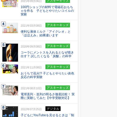
アスキーキッズ
2021年09月06日
100円ショップの材料で電磁石おもち
ゃを作る 子どもとやりたいコイルの
実験
アスキーキッズ
2021年03月08日
便利な液体ミルク「アイクレオ」と
「ほほえみ」結構違います
アスキーキッズ
2020年09月08日
コーラにメントスを入れるとなぜ噴き
出す？ 試したくなる「炭酸」の科学
アスキーキッズ
2021年11月08日
おうちで花火!? 子どもとやりたい炎色
反応の科学実験
アスキーキッズ
2021年08月10日
電球直列・並列の明るさ徹底比較！ 実
際に実験してみた【中学受験対応】
デジタル
2022年07月25日
子どもにYouTubeを見せるときは「制