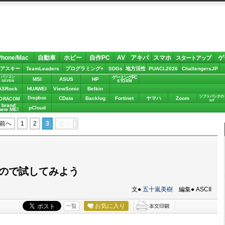
Phone/Mac
自動車
ホビー
自作PC
AV
アキバ
スマホ
ゲ
スタートアップ
アスキー
TeamLeaders
プログラミング+
SDGs
地方活性
PUACL2026
ChallengersJP
パソコン
ゲーミングPC
MSI
ASUS
HP
STORM
SEVEN
ASRock
HUAWEI
ViewSonic
Belkin
ソフトバンクの
Dropbox
CData
Backlog
Fortinet
ヤマハ
Zoom
ORACOM
IoT
brand
pCloud
new ME!
前へ
1
2
3
次へ
ので試してみよう
文●
五十嵐美樹
編集● ASCII
お気に入り
一覧