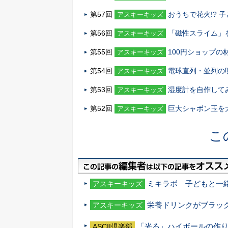
第57回
おうちで花火!? 
アスキーキッズ
第56回
「磁性スライム」
アスキーキッズ
第55回
100円ショップ
アスキーキッズ
第54回
電球直列・並列の
アスキーキッズ
第53回
湿度計を自作して
アスキーキッズ
第52回
巨大シャボン玉を
アスキーキッズ
こ
ミキラボ 子どもと一
アスキーキッズ
栄養ドリンクがブラッ
アスキーキッズ
「光る」ハイボールの作り
ASCII倶楽部