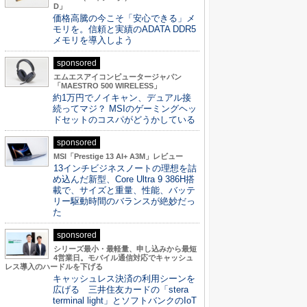
D」
価格高騰の今こそ「安心できる」メ
モリを。信頼と実績のADATA DDR5
メモリを導入しよう
sponsored
エムエスアイコンピュータージャパン
「MAESTRO 500 WIRELESS」
約1万円でノイキャン、デュアル接
続ってマジ？ MSIのゲーミングヘッ
ドセットのコスパがどうかしている
sponsored
MSI「Prestige 13 AI+ A3M」レビュー
13インチビジネスノートの理想を詰
め込んだ新型、Core Ultra 9 386H搭
載で、サイズと重量、性能、バッテ
リー駆動時間のバランスが絶妙だっ
た
sponsored
シリーズ最小・最軽量、申し込みから最短
4営業日。モバイル通信対応でキャッシュ
レス導入のハードルを下げる
キャッシュレス決済の利用シーンを
広げる 三井住友カードの「stera
terminal light」とソフトバンクのIoT