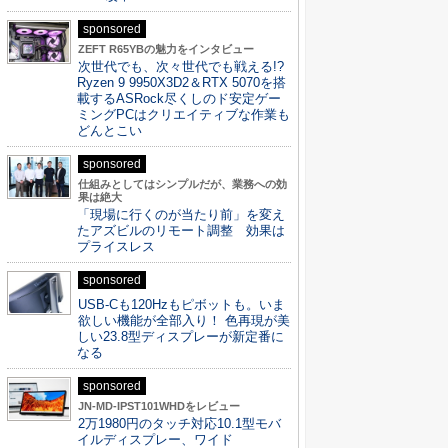
sponsored
ZEFT R65YBの魅力をインタビュー
次世代でも、次々世代でも戦える!?
Ryzen 9 9950X3D2＆RTX 5070を搭
載するASRock尽くしのド安定ゲー
ミングPCはクリエイティブな作業も
どんとこい
sponsored
仕組みとしてはシンプルだが、業務への効
果は絶大
「現場に行くのが当たり前」を変え
たアズビルのリモート調整 効果は
プライスレス
sponsored
USB-Cも120Hzもピボットも。いま
欲しい機能が全部入り！ 色再現が美
しい23.8型ディスプレーが新定番に
なる
sponsored
JN-MD-IPST101WHDをレビュー
2万1980円のタッチ対応10.1型モバ
イルディスプレー、ワイド