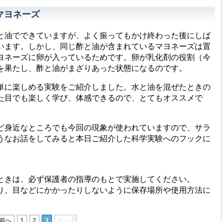
マヨネーズ
油でできていますが、よく振ってもかけ終わった後にしば
います。しかし、同じ酢と油が含まれているマヨネーズは置
ヨネーズに卵が入っているためです。卵が乳化剤の役割（今
を果たし、酢と油がまざりあった状態になるのです。
に楽しめる実験をご紹介しました。水と油を混ぜたときの
た目でも楽しく学び、体感できるので、とてもオススメで
身近なところでも今回の現象が使われていますので、サラ
うなお話をしてみると本日ご紹介した科学実験へのフックに
ときは、必ず保護者の指導のもとで実施してください。
り、目などにかかったりしないように保存場所や使用方法に
前へ
1
2
3
次へ