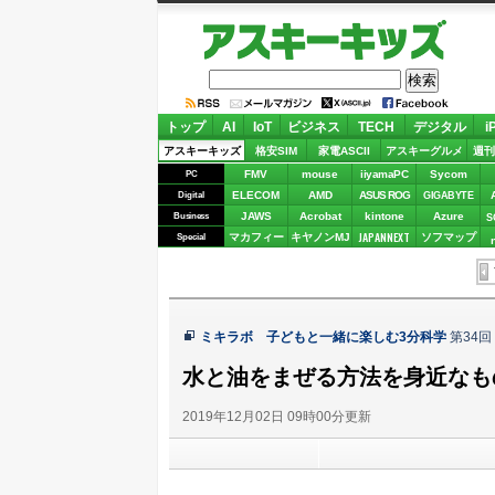
アスキーキッズ
トップ
AI
IoT
ビジネス
TECH
デジタル
i
アスキーキッズ
格安SIM
家電ASCII
アスキーグルメ
週刊
FMV
mouse
iiyamaPC
Sycom
PC
ELECOM
AMD
ASUS ROG
Digital
GIGABYTE
JAWS
Acrobat
kintone
Azure
Business
S
JAPANNEXT
マカフィー
キヤノンMJ
ソフマップ
Special
ミキラボ 子どもと一緒に楽しむ3分科学
第34回
水と油をまぜる方法を身近なも
2019年12月02日 09時00分更新