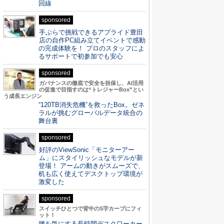
回線
sponsored
手ぶらで挑戦できるアプライド豊田
店の自作PC組み立てイベントで感動
の完成体験を！ プロのスタッフによ
るサポートで初参加でも安心
sponsored
ガバナンスの徹底で安全を担保し、AI活用
の促進で目指すのは“トレジャーBox”とい
う成長エンジン
“120TB消失危機”を救ったBox。ゼネ
ラルが挑むグローバルデータ統合の
舞台裏
sponsored
好評のViewSonic「モニターアー
ム」にスタイリッシュなモデルが新
登場！ アームの動きがスムーズで、
机も広く使えてデスクトップ環境が
激変した
sponsored
スイッチひとつで背中のS字カーブにフィ
ット！
腰を気にする長時間デスクワーカー