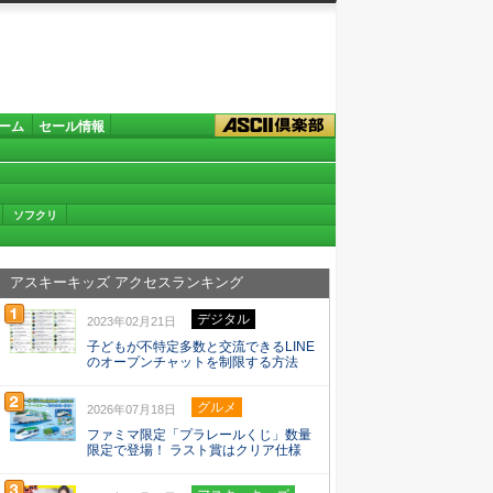
ーム
セール情報
ソフクリ
アスキーキッズ アクセスランキング
デジタル
2023年02月21日
子どもが不特定多数と交流できるLINE
のオープンチャットを制限する方法
グルメ
2026年07月18日
ファミマ限定「プラレールくじ」数量
限定で登場！ ラスト賞はクリア仕様