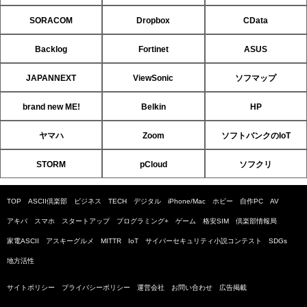
SORACOM
Dropbox
CData
Backlog
Fortinet
ASUS
JAPANNEXT
ViewSonic
ソフマップ
brand new ME!
Belkin
HP
ヤマハ
Zoom
ソフトバンクのIoT
STORM
pCloud
ソフクリ
TOP
ASCII倶楽部
ビジネス
TECH
デジタル
iPhone/Mac
ホビー
自作PC
AV
アキバ
スマホ
スタートアップ
プログラミング+
ゲーム
格安SIM
倶楽部情報局
家電ASCII
アスキーグルメ
MITTR
IoT
サイバーセキュリティ小説コンテスト
SDGs
地方活性
サイトポリシー
プライバシーポリシー
運営会社
お問い合わせ
広告掲載