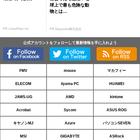
球上で最も危険な動
物とは…
PR LotusFlare Inc
PR Skyrocket株式会社
公式アカウントをフォローして最新情報を手に入れよう
FMV
mouse
マカフィー
ELECOM
iiyama PC
HUAWEI
JAWS-UG
AMD
kintone
Acrobat
Sycom
ASUS ROG
キヤノンMJ
Azure
パソコンSEVEN
MSI
GIGABYTE
ASRock