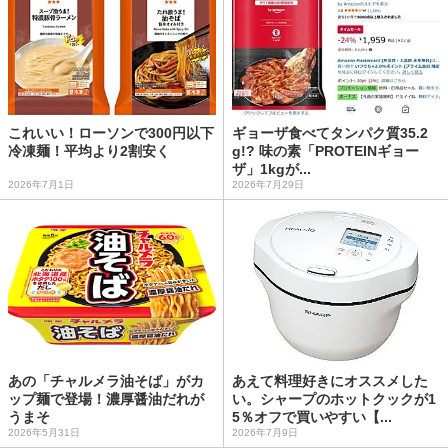
これいい！ローソンで300円以下
ギョーザ食べてタンパク質35.2
冷凍麺！平均より2割安く
g!? 味の素「PROTEINギョー
ザ」1kgが...
2026年7月1日
2026年7月29日
あの「チャルメラ油そば」がカ
あえて料理好きにオススメした
ップ麺で登場！濃厚醤油だれが
い。シャープのホットクックが1
うまそ
5％オフで買いやすい【...
2026年5月31日
2026年7月9日