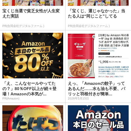
宝くじ当選で貧乏女性が人生変
「宝くじ、運じゃなかった」当
えた実話
たる人は“同じこと”してる
PR(合同会社デジタルファーム )
PR(合同会社デジタルファーム )
「え、こんなセールやってた
えっ、「Amazonの餃子」って
の？」80％OFF以上が続々登
あるんだ……水も油も不要、パ
場！Amazonの本気が...
リッと羽根付きが簡単...
PR(Amazon)
2026年5月15日