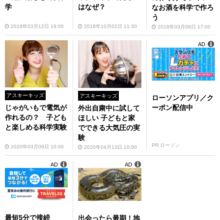
学
はなぜ？
なお酒を科学で作ろ
う
2018年03月12日 19:00
2018年10月02日 11:30
2018年03月06日 17:00
AD
アスキーキッズ
アスキーキッズ
ローソンアプリ／ク
ーポン配信中
じゃがいもで電気が
外出自粛中に試して
作れるの？ 子ども
ほしい 子どもと家
と楽しめる科学実験
でできる大気圧の実
験
PR ローソン
2020年03月09日 10:00
2020年04月13日 10:00
AD
AD
最短5分で接続
出会ったら最期！地