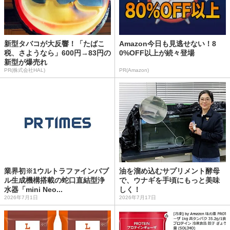
新型タバコが大反響！「たばこ
Amazon今日も見逃せない！8
税、さようなら」600円→83円の
0%OFF以上が続々登場
新型が爆売れ
PR(株式会社HAL)
PR(Amazon)
業界初※1ウルトラファインバブ
油を溜め込むサプリメント酵母
ル生成機構搭載の蛇口直結型浄
で、ウナギを手頃にもっと美味
水器「mini Neo...
しく！
2026年7月1日
2026年7月17日