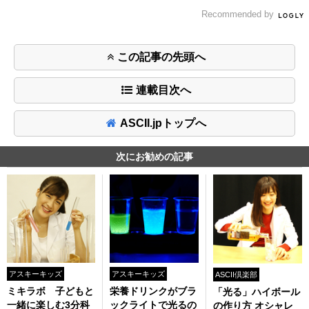
Recommended by
この記事の先頭へ
連載目次へ
ASCII.jpトップへ
次にお勧めの記事
アスキーキッズ
アスキーキッズ
ASCII倶楽部
ミキラボ 子どもと
栄養ドリンクがブラ
「光る」ハイボール
一緒に楽しむ3分科
ックライトで光るの
の作り方 オシャレ