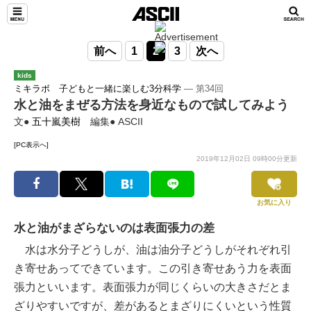
前へ
1
2
3
次へ
kids
ミキラボ 子どもと一緒に楽しむ3分科学
― 第34回
水と油をまぜる方法を身近なもので試してみよう
文●
五十嵐美樹
編集● ASCII
[PC表示へ]
2019年12月02日 09時00分更新
お気に入り
水と油がまざらないのは表面張力の差
水は水分子どうしが、油は油分子どうしがそれぞれ引
き寄せあってできています。この引き寄せあう力を表面
張力といいます。表面張力が同じくらいの大きさだとま
ざりやすいですが、差があるとまざりにくいという性質