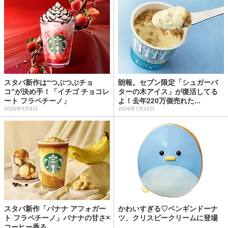
スタバ新作は“つぶつぶチョ
朗報。セブン限定「シュガーバ
コ”が決め手！「イチゴ チョコレ
ターの木アイス」が復活してる
ート フラペチーノ」
よ！去年220万個売れた...
2026年5月8日
2026年7月12日
スタバ新作「バナナ アフォガー
かわいすぎる♡ペンギンドーナ
ト フラペチーノ」バナナの甘さ×
ツ、クリスピークリームに登場
コーヒー香る