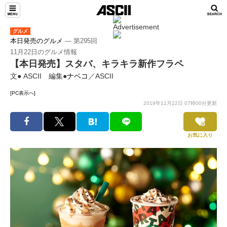
グルメ
本日発売のグルメ
― 第295回
11月22日のグルメ情報
【本日発売】スタバ、キラキラ新作フラペ
文● ASCII 編集●
ナベコ
／ASCII
[PC表示へ]
2019年11月22日 07時00分更新
お気に入り