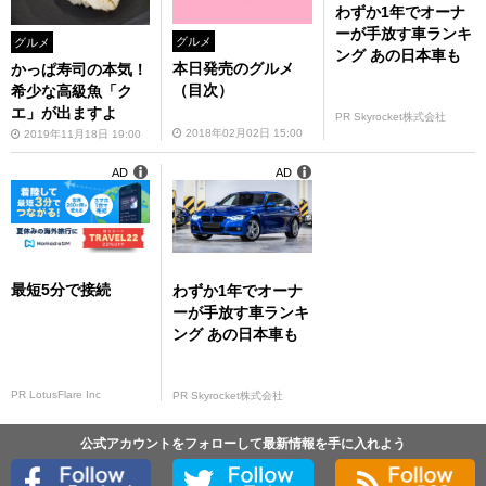
わずか1年でオーナ
ーが手放す車ランキ
グルメ
グルメ
ング あの日本車も
本日発売のグルメ
かっぱ寿司の本気！
（目次）
希少な高級魚「ク
エ」が出ますよ
PR Skyrocket株式会社
2018年02月02日 15:00
2019年11月18日 19:00
AD
AD
最短5分で接続
わずか1年でオーナ
ーが手放す車ランキ
ング あの日本車も
PR LotusFlare Inc
PR Skyrocket株式会社
公式アカウントをフォローして最新情報を手に入れよう