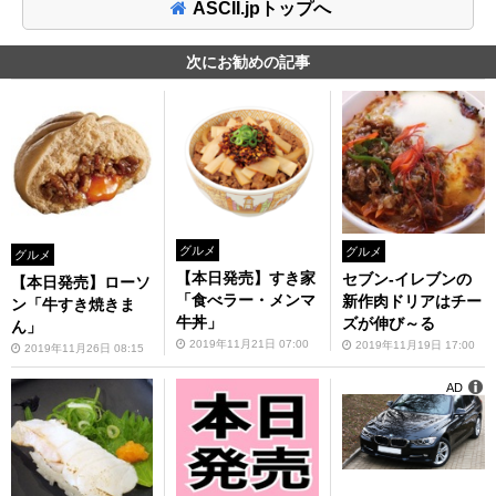
ASCII.jpトップへ
次にお勧めの記事
グルメ
グルメ
グルメ
【本日発売】すき家
セブン-イレブンの
【本日発売】ローソ
「食べラー・メンマ
新作肉ドリアはチー
ン「牛すき焼きま
牛丼」
ズが伸び～る
ん」
2019年11月21日 07:00
2019年11月19日 17:00
2019年11月26日 08:15
AD