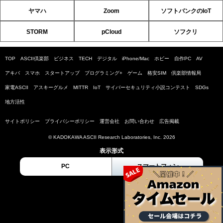
ヤマハ
Zoom
ソフトバンクのIoT
STORM
pCloud
ソフクリ
TOP
ASCII倶楽部
ビジネス
TECH
デジタル
iPhone/Mac
ホビー
自作PC
AV
アキバ
スマホ
スタートアップ
プログラミング+
ゲーム
格安SIM
倶楽部情報局
家電ASCII
アスキーグルメ
MITTR
IoT
サイバーセキュリティ小説コンテスト
SDGs
地方活性
サイトポリシー
プライバシーポリシー
運営会社
お問い合わせ
広告掲載
© KADOKAWA ASCII Research Laboratories, Inc. 2026
表示形式
PC
スマートフォン