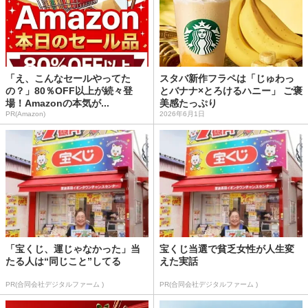
「え、こんなセールやってた
スタバ新作フラペは「じゅわっ
の？」80％OFF以上が続々登
とバナナ×とろけるハニー」 ご褒
場！Amazonの本気が...
美感たっぷり
PR(Amazon)
2026年6月1日
「宝くじ、運じゃなかった」当
宝くじ当選で貧乏女性が人生変
たる人は“同じこと”してる
えた実話
PR(合同会社デジタルファーム )
PR(合同会社デジタルファーム )