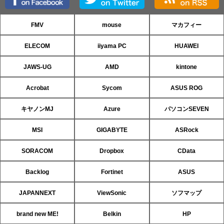
FMV
mouse
マカフィー
ELECOM
iiyama PC
HUAWEI
JAWS-UG
AMD
kintone
Acrobat
Sycom
ASUS ROG
キヤノンMJ
Azure
パソコンSEVEN
MSI
GIGABYTE
ASRock
SORACOM
Dropbox
CData
Backlog
Fortinet
ASUS
JAPANNEXT
ViewSonic
ソフマップ
brand new ME!
Belkin
HP