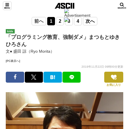
前へ
1
2
3
4
次へ
kids
「プログラミング教育、強制ダメ」まつもとゆき
ひろさん
文● 盛田 諒（Ryo Morita）
[PC表示へ]
2019年11月22日 09時00分更新
お気に入り