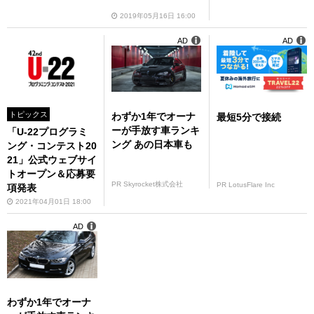
2019年05月16日 16:00
AD
AD
トピックス
わずか1年でオーナ
最短5分で接続
ーが手放す車ランキ
「U-22プログラミ
ング あの日本車も
ング・コンテスト20
21」公式ウェブサイ
トオープン＆応募要
PR Skyrocket株式会社
PR LotusFlare Inc
項発表
2021年04月01日 18:00
AD
わずか1年でオーナ