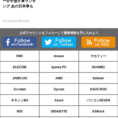
ーが手放す車ランキ
ング あの日本車も
PR Skyrocket株式会社
公式アカウントをフォローして最新情報を手に入れよう
FMV
mouse
マカフィー
ELECOM
iiyama PC
HUAWEI
JAWS-UG
AMD
kintone
Acrobat
Sycom
ASUS ROG
キヤノンMJ
Azure
パソコンSEVEN
MSI
GIGABYTE
ASRock