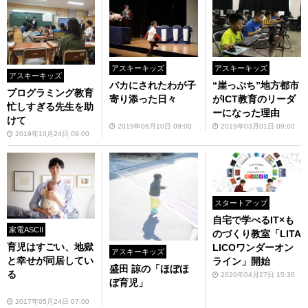
アスキーキッズ
アスキーキッズ
アスキーキッズ
バカにされたわが子
“崖っぷち”地方都市
プログラミング教育
寄り添った日々
がICT教育のリーダ
忙しすぎる先生を助
ーになった理由
けて
2019年06月10日 09:00
2019年03月01日 09:00
2019年10月24日 09:00
スタートアップ
自宅で学べるIT×も
家電ASCII
のづくり教室「LITA
育児はすごい、地獄
LICOワンダーオン
アスキーキッズ
と幸せが同居してい
ライン」開始
盛田 諒の「ほぼほ
る
2020年04月27日 15:30
ぼ育児」
2017年05月24日 07:00