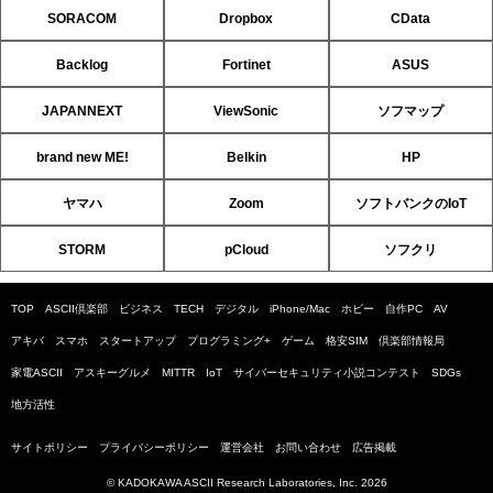
SORACOM
Dropbox
CData
Backlog
Fortinet
ASUS
JAPANNEXT
ViewSonic
ソフマップ
brand new ME!
Belkin
HP
ヤマハ
Zoom
ソフトバンクのIoT
STORM
pCloud
ソフクリ
TOP
ASCII倶楽部
ビジネス
TECH
デジタル
iPhone/Mac
ホビー
自作PC
AV
アキバ
スマホ
スタートアップ
プログラミング+
ゲーム
格安SIM
倶楽部情報局
家電ASCII
アスキーグルメ
MITTR
IoT
サイバーセキュリティ小説コンテスト
SDGs
地方活性
サイトポリシー
プライバシーポリシー
運営会社
お問い合わせ
広告掲載
© KADOKAWA ASCII Research Laboratories, Inc. 2026