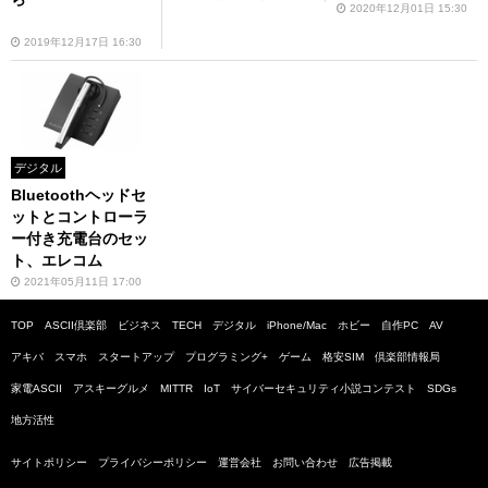
1」など
2020年12月01日 15:30
2019年12月17日 16:30
デジタル
Bluetoothヘッドセ
ットとコントローラ
ー付き充電台のセッ
ト、エレコム
2021年05月11日 17:00
TOP
ASCII倶楽部
ビジネス
TECH
デジタル
iPhone/Mac
ホビー
自作PC
AV
アキバ
スマホ
スタートアップ
プログラミング+
ゲーム
格安SIM
倶楽部情報局
家電ASCII
アスキーグルメ
MITTR
IoT
サイバーセキュリティ小説コンテスト
SDGs
地方活性
サイトポリシー
プライバシーポリシー
運営会社
お問い合わせ
広告掲載