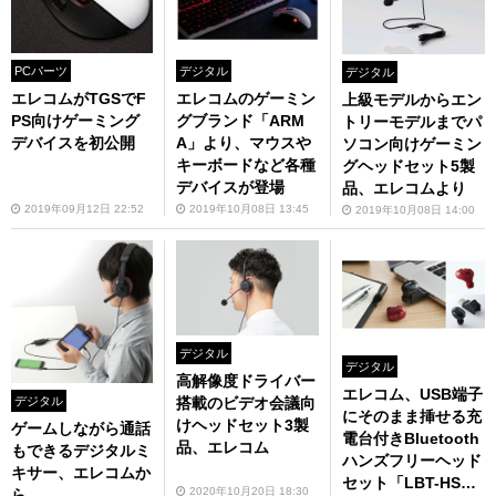
PCパーツ
デジタル
デジタル
エレコムがTGSでF
エレコムのゲーミン
上級モデルからエン
PS向けゲーミング
グブランド「ARM
トリーモデルまでパ
デバイスを初公開
A」より、マウスや
ソコン向けゲーミン
キーボードなど各種
グヘッドセット5製
デバイスが登場
品、エレコムより
2019年09月12日 22:52
2019年10月08日 13:45
2019年10月08日 14:00
デジタル
デジタル
高解像度ドライバー
エレコム、USB端子
デジタル
搭載のビデオ会議向
にそのまま挿せる充
けヘッドセット3製
ゲームしながら通話
電台付きBluetooth
品、エレコム
もできるデジタルミ
ハンズフリーヘッド
キサー、エレコムか
セット「LBT-HSC3
2020年10月20日 18:30
ら