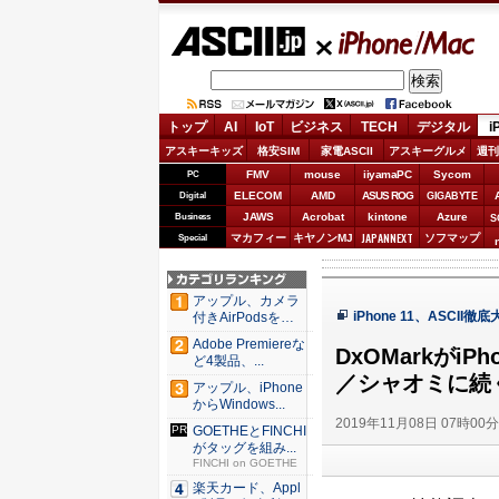
ASCII.jp
iPhone/Mac
トップ
AI
IoT
ビジネス
TECH
デジタル
i
アスキーキッズ
格安SIM
家電ASCII
アスキーグルメ
週刊
FMV
mouse
iiyamaPC
Sycom
PC
ELECOM
AMD
ASUS ROG
Digital
GIGABYTE
JAWS
Acrobat
kintone
Azure
Business
S
JAPANNEXT
マカフィー
キヤノンMJ
ソフマップ
Special
アップル、カメラ
iPhone 11、ASCII
付きAirPodsを年
内...
Adobe Premiereな
DxOMarkがiP
ど4製品、...
／シャオミに続く
アップル、iPhone
からWindows...
2019年11月08日 07時00
GOETHEとFINCHI
がタッグを組み...
FINCHI on GOETHE
楽天カード、Appl