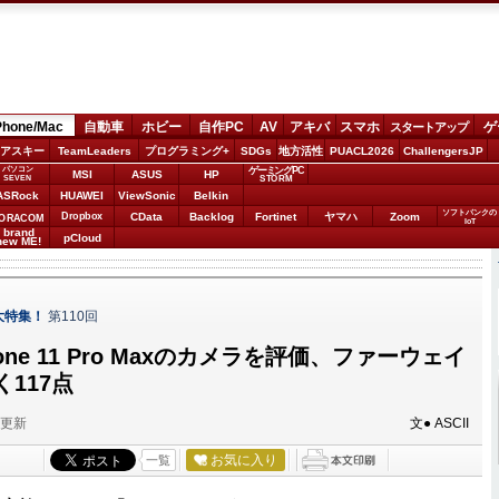
Phone/Mac
自動車
ホビー
自作PC
AV
アキバ
スマホ
ゲ
スタートアップ
アスキー
TeamLeaders
プログラミング+
SDGs
地方活性
PUACL2026
ChallengersJP
パソコン
ゲーミングPC
MSI
ASUS
HP
STORM
SEVEN
ASRock
HUAWEI
ViewSonic
Belkin
ソフトバンクの
Dropbox
CData
Backlog
Fortinet
ヤマハ
Zoom
ORACOM
IoT
brand
pCloud
new ME!
徹底大特集！
第110回
hone 11 Pro Maxのカメラを評価、ファーウェイ
117点
分更新
文● ASCII
お気に入り
一覧