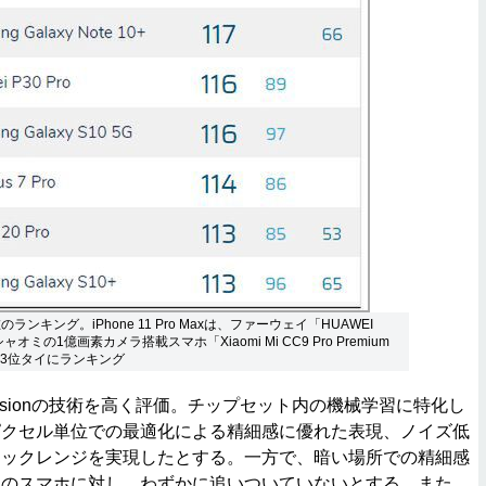
のランキング。iPhone 11 Pro Maxは、ファーウェイ「HUAWEI
、シャオミの1億画素カメラ搭載スマホ「Xiaomi Mi CC9 Pro Premium
く、3位タイにランキング
usionの技術を高く評価。チップセット内の機械学習に特化し
ピクセル単位での最適化による精細感に優れた表現、ノイズ低
ミックレンジを実現したとする。一方で、暗い場所での精細感
位のスマホに対し、わずかに追いついていないとする。また、