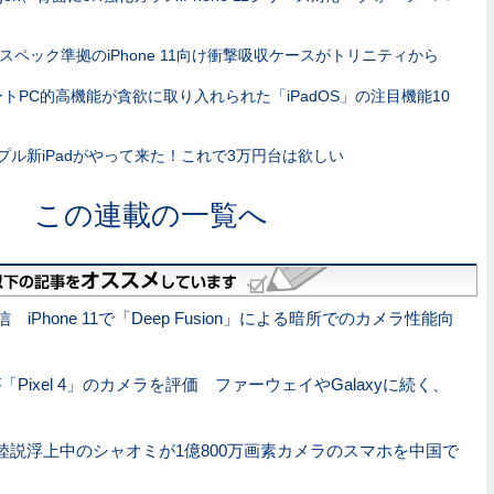
Lスペック準拠のiPhone 11向け衝撃吸収ケースがトリニティから
トPC的高機能が貪欲に取り入れられた「iPadOS」の注目機能10
プル新iPadがやって来た！これで3万円台は欲しい
この連載の一覧へ
2配信 iPhone 11で「Deep Fusion」による暗所でのカメラ性能向
kが「Pixel 4」のカメラを評価 ファーウェイやGalaxyに続く、
陸説浮上中のシャオミが1億800万画素カメラのスマホを中国で