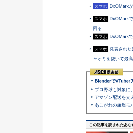
DxOMark
スマホ
DxOMark
スマホ
回る
DxOMark
スマホ
発表されたば
スマホ
ャオミを抜いて最高
BlenderでVT
この記事を読まれたあな