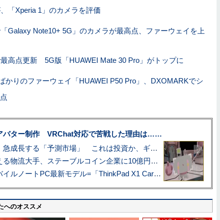
が、「Xperia 1」のカメラを評価
で「Galaxy Note10+ 5G」のカメラが最高点、ファーウェイを上
で最高点更新 5G版「HUAWEI Mate 30 Pro」がトップに
かりのファーウェイ「HUAWEI P50 Pro」、DXOMARKでシ
点
uberアバター制作 VRChat対応で苦戦した理由は……
プロ野球も対象に、急成長する「予測市場」 これは投資か、ギャンブルか
アマゾン配送を支える物流大手、ステーブルコイン企業に10億円投資のワケ
あこがれの旗艦モバイルノートPC最新モデル=「ThinkPad X1 Carbon Gen 14 Aura Edition」実機レビュー
たへのオススメ