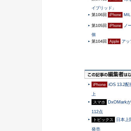
イブリッド」
第106回
MI
iPhone
第105回
ノー
iPhone
個
第104回
アッ
Apple
iOS 13.
iPhone
上
DxOMar
スマホ
112点
日本上
トピックス
発売