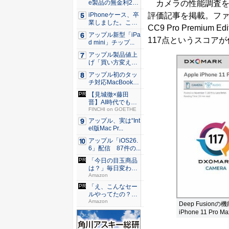
カメラの性能調査を実施し
e製品の無金利24
回...
評価記事を掲載。ファーウェ
iPhoneケース、卒
業しました。これ
CC9 Pro Premium
か...
アップル新型「iPa
117点というスコア
d mini」チップ...
アップル製品値上
げ「買い方変え
る」9割超...
アップル初のタッ
チ対応MacBook、
早...
【見城徹×藤田
晋】AI時代でも変
わらない...
FINCHI on GOETHE
アップル、実は“Int
el版Mac Pr...
アップル「iOS26.
6」配信 87件の...
「今日の目玉商品
は？」毎日変わる
Amaz...
Amazon
「え、こんなセー
ルやってたの？」
80％O...
Amazon
Deep Fusi
iPhone 11 Pr