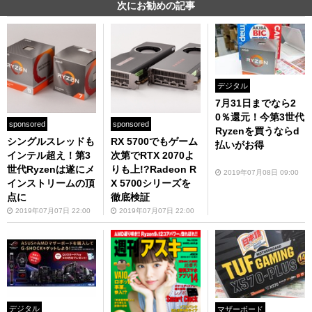
次にお勧めの記事
デジタル
7月31日までなら2
0％還元！今第3世代
sponsored
sponsored
Ryzenを買うならd
シングルスレッドも
RX 5700でもゲーム
払いがお得
インテル超え！第3
次第でRTX 2070よ
世代Ryzenは遂にメ
りも上!?Radeon R
2019年07月08日 09:00
インストリームの頂
X 5700シリーズを
点に
徹底検証
2019年07月07日 22:00
2019年07月07日 22:00
デジタル
マザーボード