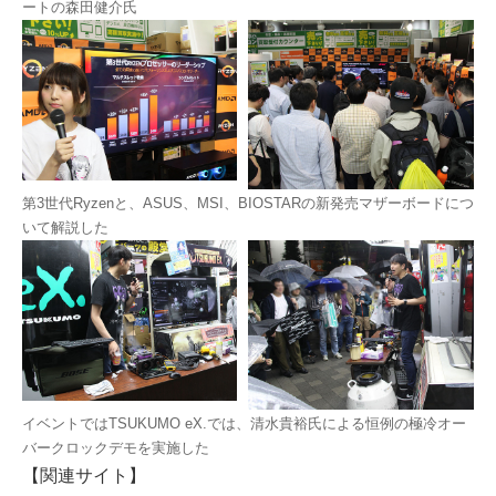
ートの森田健介氏
第3世代Ryzenと、ASUS、MSI、BIOSTARの新発売マザーボードにつ
いて解説した
イベントではTSUKUMO eX.では、清水貴裕氏による恒例の極冷オー
バークロックデモを実施した
【関連サイト】