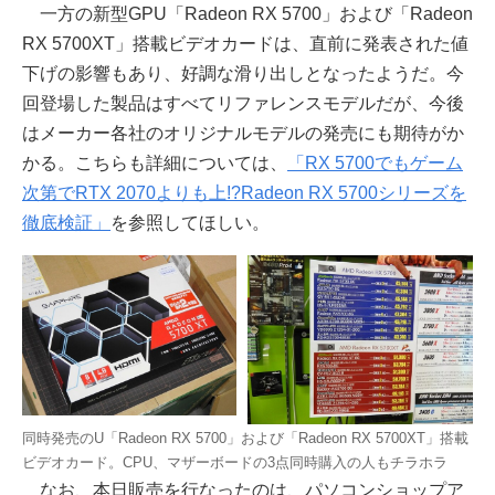
一方の新型GPU「Radeon RX 5700」および「Radeon
RX 5700XT」搭載ビデオカードは、直前に発表された値
下げの影響もあり、好調な滑り出しとなったようだ。今
回登場した製品はすべてリファレンスモデルだが、今後
はメーカー各社のオリジナルモデルの発売にも期待がか
かる。こちらも詳細については、
「RX 5700でもゲーム
次第でRTX 2070よりも上!?Radeon RX 5700シリーズを
徹底検証」
を参照してほしい。
同時発売のU「Radeon RX 5700」および「Radeon RX 5700XT」搭載
ビデオカード。CPU、マザーボードの3点同時購入の人もチラホラ
なお、本日販売を行なったのは、パソコンショップア