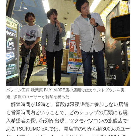
パソコン工房 秋葉原 BUY MORE店の店頭ではカウントダウンを実
施。多数のユーザーが解禁を祝った
解禁時間が19時と、普段は深夜販売に参加しない店舗
も営業時間内ということで、どのショップの店頭にも購
入希望者の長い行列が出現。ツクモパソコンの旗艦店で
あるTSUKUMO eX.では、開店前の朝から約300人のユー