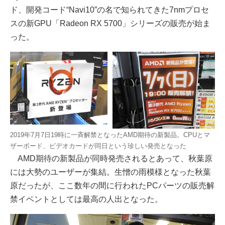
ド、開発コード“Navi10”の名で知られてきた7nmプロセ
スの新GPU「Radeon RX 5700」シリーズの販売が始ま
った。
2019年7月7日19時に一斉解禁となったAMD期待の新製品。CPUとマ
ザーボード、ビデオカードが同日という珍しい発売となった
AMD期待の新製品が同時発売されるとあって、秋葉原
には大勢のユーザーが集結。生憎の雨模様となった秋葉
原だったが、ここ数年の間に行われたPCパーツの販売解
禁イベントとしては最高の人出となった。