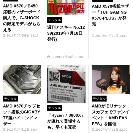
AMD X570／B450
AMD X570搭載マザ
搭載のマザーボード
ー「TUF GAMING
購入で、G-SHOCK
X570-PLUS」が発
デジタル
の限定モデルがもら
売
週刊アスキー No.12
える
39(2019年7月16日
2019年07月08日 13:10
2019年07月12日 23:19
発行)
2019年07月16日 00:00
デジタル
デジタル
AMD X570チップセ
AMDが旧リナック
デジタル
ット搭載のGIGABY
スカフェでファンイ
「Ryzen 7 3800X」
TE製ハイエンドマ
ベント「AMD FAN
が遅れて登場する
ザー
FES」を開催
も、早くも完売
2019年07月12日 23:44
2019年07月13日 22:20