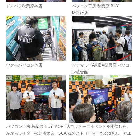
ドスパラ秋葉原本店
パソコン工房 秋葉原 BUY
MORE店
ツクモパソコン本店
ソフマップAKIBA②号店 パソコ
ン総合館
パソコン工房 秋葉原 BUY MORE店ではトークイベントを開催した。
左からライター松野将太氏、SCARZのストリーマーYuccoさん、アユ