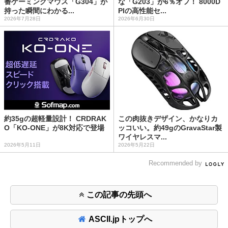
番ゲーミングマウス「G304」が
な「G203」が6％オフ！ 8000D
持った瞬間にわかる...
PIの高性能セ...
2026年7月28日
2026年6月30日
約35gの超軽量設計！ CRDRAK
この肉抜きデザイン、かなりカ
O「KO-ONE」が8K対応で登場
ッコいい。約49gのGravaStar製
ワイヤレスマ...
2026年5月11日
2026年5月22日
Recommended by
この記事の先頭へ
ASCII.jpトップへ