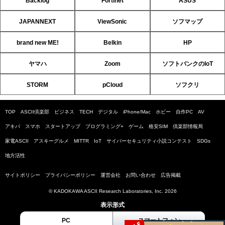
Backlog
Fortinet
ASUS
JAPANNEXT
ViewSonic
ソフマップ
brand new ME!
Belkin
HP
ヤマハ
Zoom
ソフトバンクのIoT
STORM
pCloud
ソフクリ
TOP
ASCII倶楽部
ビジネス
TECH
デジタル
iPhone/Mac
ホビー
自作PC
AV
アキバ
スマホ
スタートアップ
プログラミング+
ゲーム
格安SIM
倶楽部情報局
家電ASCII
アスキーグルメ
MITTR
IoT
サイバーセキュリティ小説コンテスト
SDGs
地方活性
サイトポリシー
プライバシーポリシー
運営会社
お問い合わせ
広告掲載
© KADOKAWA ASCII Research Laboratories, Inc. 2026
表示形式
PC
スマートフォン