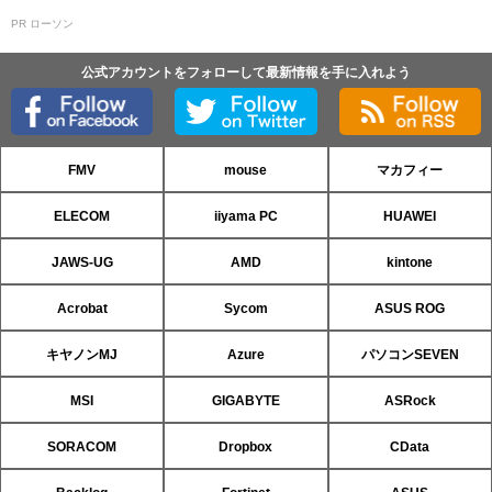
PR ローソン
公式アカウントをフォローして最新情報を手に入れよう
FMV
mouse
マカフィー
ELECOM
iiyama PC
HUAWEI
JAWS-UG
AMD
kintone
Acrobat
Sycom
ASUS ROG
キヤノンMJ
Azure
パソコンSEVEN
MSI
GIGABYTE
ASRock
SORACOM
Dropbox
CData