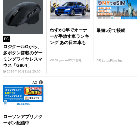
わずか1年でオーナ
最短5分で接続
ーが手放す車ランキ
PC
ング あの日本車も
ロジクールGから、
多ボタン搭載のゲー
ミングワイヤレスマ
PR Skyrocket株式会社
PR LotusFlare Inc
ウス「G604」
2019年10月31日 20:00
AD
ローソンアプリ／ク
ーポン配信中