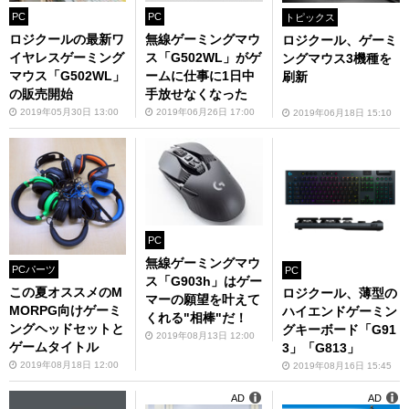
PC
PC
トピックス
ロジクールの最新ワ
無線ゲーミングマウ
ロジクール、ゲーミ
イヤレスゲーミング
ス「G502WL」がゲ
ングマウス3機種を
マウス「G502WL」
ームに仕事に1日中
刷新
の販売開始
手放せなくなった
2019年05月30日 13:00
2019年06月26日 17:00
2019年06月18日 15:10
PC
無線ゲーミングマウ
PCパーツ
PC
ス「G903h」はゲー
この夏オススメのM
ロジクール、薄型の
マーの願望を叶えて
MORPG向けゲーミ
ハイエンドゲーミン
くれる"相棒"だ！
ングヘッドセットと
グキーボード「G91
2019年08月13日 12:00
ゲームタイトル
3」「G813」
2019年08月18日 12:00
2019年08月16日 15:45
AD
AD