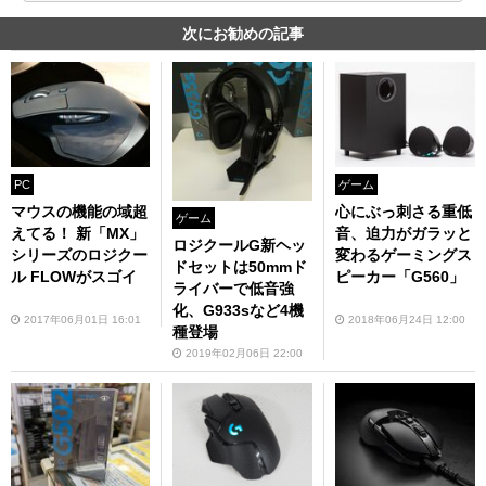
次にお勧めの記事
PC
ゲーム
マウスの機能の域超
心にぶっ刺さる重低
ゲーム
えてる！ 新「MX」
音、迫力がガラッと
ロジクールG新ヘッ
シリーズのロジクー
変わるゲーミングス
ドセットは50mmド
ル FLOWがスゴイ
ピーカー「G560」
ライバーで低音強
化、G933sなど4機
2017年06月01日 16:01
2018年06月24日 12:00
種登場
2019年02月06日 22:00