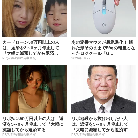
カードローン50万円以上の人
あの定番マウスが超絶進化！ 慣
は、返済を3～6ヶ月停止して
れた形そのままで59gの軽量とな
『大幅に減額してから返済...
ったロジクール「G...
PR(渋谷法務総合事務所)
2026年7月27日
リボ払い50万円以上の人は、返
リボ地獄から抜け出したい人
済を3～6ヶ月停止して『大幅に
は、返済を3～6ヶ月停止して
減額してから返済する...
『大幅に減額してから返済す...
PR(渋谷法務総合事務所)
PR(渋谷法務総合事務所)