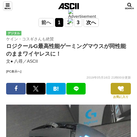
前へ
1
2
3
次へ
デジタル
ケイン・コスギさんも絶賛
ロジクールG最高性能ゲーミングマウスが同性能
のままワイヤレスに！
文● 八尋／ASCII
[PC表示へ]
2019年05月16日 21時00分更新
お気に入り