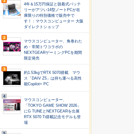
1
4年＆15万円保証と脱着式バッテ
リーがアツい14型ノートPCが在
庫限りの特別価格で販売中で
す！：マウスコンピューター 大阪
ダイレクトショップ
2
マウスコンピューター、角巻わた
め・常闇トワコラボの
NEXTGEARゲーミングPCを期間
限定発売
3
約1.53kgでRTX 5070搭載 マウ
ス「DAIV Z5」は持ち運べる高性
能Copilot+ PC
4
マウスコンピューター、
「TOKYO GAME SHOW 2026」
にG TUNEとNEXTGEARを出展
RTX 5070 Ti搭載記念モデルも登
場
5