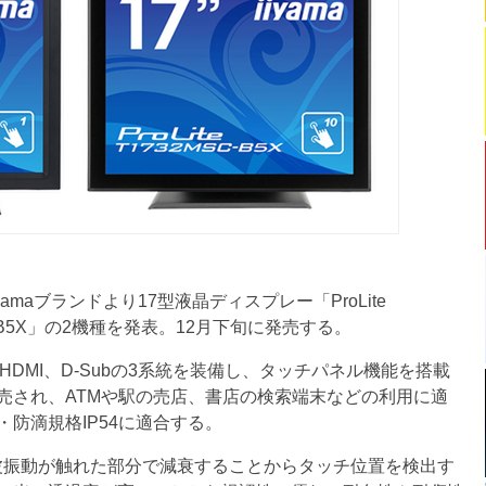
iyamaブランドより17型液晶ディスプレー「ProLite
2MSC-B5X」の2機種を発表。12月下旬に発売する。
t、HDMI、D-Subの3系統を装備し、タッチパネル機能を搭載
売され、ATMや駅の売店、書店の検索端末などの利用に適
防滴規格IP54に適合する。
面の超音波振動が触れた部分で減衰することからタッチ位置を検出す