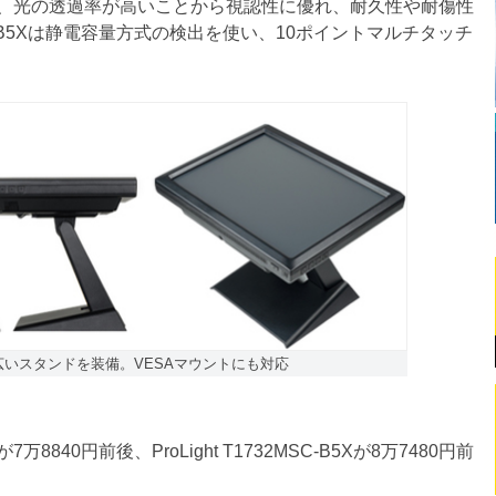
、光の透過率が高いことから視認性に優れ、耐久性や耐傷性
MSC-B5Xは静電容量方式の検出を使い、10ポイントマルチタッチ
広いスタンドを装備。VESAマウントにも対応
7万8840円前後、ProLight T1732MSC-B5Xが8万7480円前