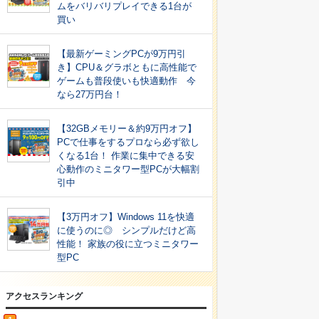
ムをバリバリプレイできる1台が
買い
【最新ゲーミングPCが9万円引
き】CPU＆グラボともに高性能で
ゲームも普段使いも快適動作 今
なら27万円台！
【32GBメモリー＆約9万円オフ】
PCで仕事をするプロなら必ず欲し
くなる1台！ 作業に集中できる安
心動作のミニタワー型PCが大幅割
引中
【3万円オフ】Windows 11を快適
に使うのに◎ シンプルだけど高
性能！ 家族の役に立つミニタワー
型PC
アクセスランキング