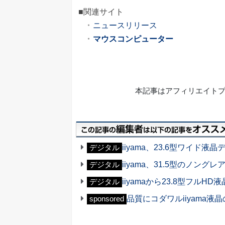
■関連サイト
ニュースリリース
マウスコンピューター
本記事はアフィリエイト
iiyama、23.6型ワイド液晶デ
デジタル
iiyama、31.5型のノング
デジタル
iiyamaから23.8型フルH
デジタル
品質にコダワルiiyama
sponsored