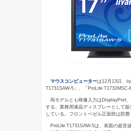
マウスコンピューター
は12月13日、i
T1731SAW-5」、「ProLite T173
両モデルとも映像入力はDisplayPor
する。業務用液晶ディスプレーとして販
している。フロントベゼル正面部は防塵・
ProLite T1731SAW-5は、表