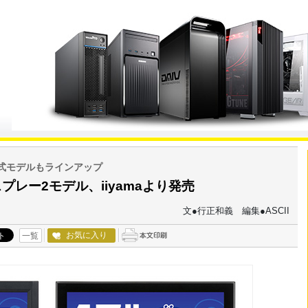
式モデルもラインアップ
レー2モデル、iiyamaより発売
文●行正和義 編集●ASCII
お気に入り
一覧