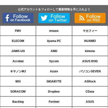
公式アカウントをフォローして最新情報を手に入れよう
FMV
mouse
マカフィー
ELECOM
iiyama PC
HUAWEI
JAWS-UG
AMD
kintone
Acrobat
Sycom
ASUS ROG
キヤノンMJ
Azure
パソコンSEVEN
MSI
GIGABYTE
ASRock
SORACOM
Dropbox
CData
Backlog
Fortinet
ASUS