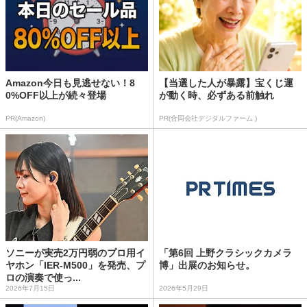
Amazon今日も見逃せない！8
【当選した人が暴露】宝くじ運
0%OFF以上が続々登場
が動く時、必ずある前触れ
PR(Amazon)
PR(合同会社デジタルファーム )
ソニーが実売2万円弱のプロ用イ
「第6回 上野クラシックカメラ
ヤホン「IER-M500」を発売、プ
博」出展のお知らせ。
ロの演奏で使っ...
2026年7月15日
2026年5月29日