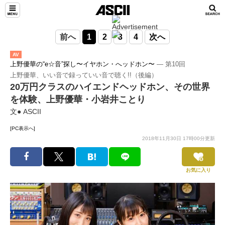
前へ
1
2
3
4
次へ
AV
上野優華の“e☆音”探し〜イヤホン・へッドホン〜
― 第10回
上野優華、いい音で録っていい音で聴く!!（後編）
20万円クラスのハイエンドヘッドホン、その世界
を体験、上野優華・小岩井ことり
文● ASCII
[PC表示へ]
2018年11月30日 17時00分更新
お気に入り