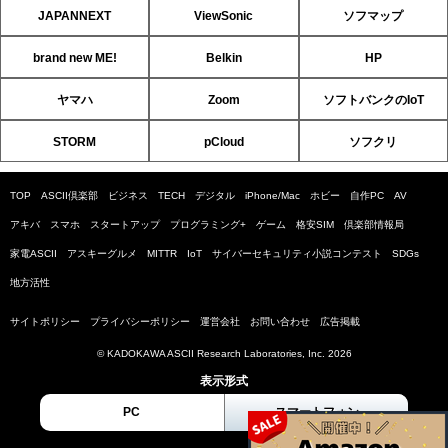
JAPANNEXT
ViewSonic
ソフマップ
brand new ME!
Belkin
HP
ヤマハ
Zoom
ソフトバンクのIoT
STORM
pCloud
ソフクリ
TOP
ASCII倶楽部
ビジネス
TECH
デジタル
iPhone/Mac
ホビー
自作PC
AV
アキバ
スマホ
スタートアップ
プログラミング+
ゲーム
格安SIM
倶楽部情報局
家電ASCII
アスキーグルメ
MITTR
IoT
サイバーセキュリティ小説コンテスト
SDGs
地方活性
サイトポリシー
プライバシーポリシー
運営会社
お問い合わせ
広告掲載
© KADOKAWA ASCII Research Laboratories, Inc. 2026
表示形式
PC
スマートフォン