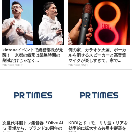
kintoneイベントで総務部長が覚
俺の家、カラオケ天国。ボーカ
醒！ 京都の銭形は業務時間の
ルを消せるスピーカーと高音質
削減だけじゃなく...
マイクが楽しすぎて、家で...
2026年6月30日
2026年8月5日
次世代耳脳トレ集音器『Olive Ai
KDDIとドコモ、ミリ波エリアを
r』登場から、ブランド10周年の
効率的に拡大する共用中継器を