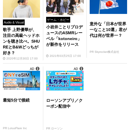
ゲーム・ホビー
Audio & Visual
意外な「日本が世界
小岩井ことりプロデ
一なこと10選」君が
歌手 上野優華が、
ュースのASMRレー
代は何が世界一？
注目の高級ヘッドホ
ベル「kotoneiro」
ンを聴き比べ。SHU
が新作をリリース
REとB&Wどっちが
PR Skyrocket株式会社
好き？
2021年03月25日 17:00
2020年12月30日 17:00
AD
AD
最短5分で接続
ローソンアプリ／ク
ーポン配信中
PR LotusFlare Inc
PR ローソン