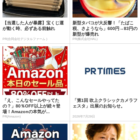
【当選した人が暴露】宝くじ運
新型タバコが大反響！「たばこ
が動く時、必ずある前触れ
税、さようなら」600円→83円の
新型が爆売れ
PR(合同会社デジタルファーム )
PR(株式会社HAL)
「え、こんなセールやってた
「第1回 吹上クラシックカメラフ
の？」80％OFF以上が続々登
ェスタ」出展のお知らせ。
場！Amazonの本気が...
PR(Amazon)
2026年7月29日