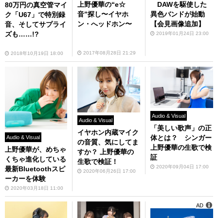
上野優華の“e☆
DAWを駆使した
80万円の真空管マイ
音”探し〜イヤホ
異色バンドが始動
ク「U67」で特別録
ン・へッドホン〜
【会見画像追加】
音、そしてサプライ
ズも……!?
2019年01月24日 23:00
2017年08月28日 21:29
2018年10月19日 18:00
Audio & Visual
Audio & Visual
「美しい歌声」の正
イヤホン内蔵マイク
体とは？ シンガー
Audio & Visual
の音質、気にしてま
上野優華の生歌で検
上野優華が、めちゃ
すか？ 上野優華の
証
くちゃ進化している
生歌で検証！
2020年09月04日 17:00
最新Bluetoothスピ
2020年06月26日 17:00
ーカーを体験
2020年03月18日 11:00
AD