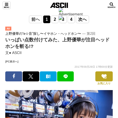
前へ
1
2
3
4
次へ
AV
上野優華の“e☆音”探し〜イヤホン・へッドホン〜
― 第2回
いっぱい点数付けてみた、上野優華が注目ヘッド
ホンを斬る!?
文● ASCII
[PC表示へ]
2017年09月29日 17時00分更新
お気に入り