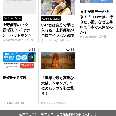
日本が世界一の快
挙！「コロナ後に行
Audio & Visual
Audio & Visual
きたい国」なぜ世界
上野優華の“e☆
いい音は自分で手に
中で日本が人気なの
音”探し〜イヤホ
入れる、上野優華が
か？
ン・へッドホン〜
自腹でイヤホン選び
PR Skyrocket株式会社
2017年08月28日 21:29
2017年08月25日 17:00
AD
AD
最短5分で接続
「世界で最も高級な
犬猫ランキング」1
位のセレブな姿に驚
き！
PR LotusFlare Inc
PR Skyrocket株式会社
公式アカウントをフォローして最新情報を手に入れよう