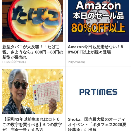
新型タバコが大反響！「たばこ
Amazon今日も見逃せない！8
税、さようなら」600円→83円の
0%OFF以上が続々登場
新型が爆売れ
PR(株式会社HAL)
PR(Amazon)
【昭和43年以前生まれはロト６
Shokz、国内最大級のオーディ
この数字を買うべき】6つの数字
オイベント「ポタフェス2026夏
が「完全一致」する方...
秋葉原」に出展...