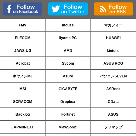
FMV
mouse
マカフィー
ELECOM
iiyama PC
HUAWEI
JAWS-UG
AMD
kintone
Acrobat
Sycom
ASUS ROG
キヤノンMJ
Azure
パソコンSEVEN
MSI
GIGABYTE
ASRock
SORACOM
Dropbox
CData
Backlog
Fortinet
ASUS
JAPANNEXT
ViewSonic
ソフマップ