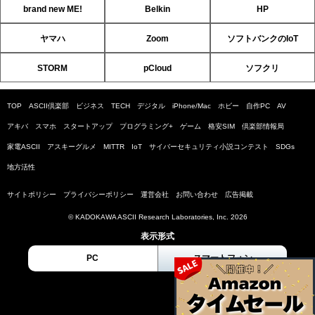
brand new ME!
Belkin
HP
ヤマハ
Zoom
ソフトバンクのIoT
STORM
pCloud
ソフクリ
TOP
ASCII倶楽部
ビジネス
TECH
デジタル
iPhone/Mac
ホビー
自作PC
AV
アキバ
スマホ
スタートアップ
プログラミング+
ゲーム
格安SIM
倶楽部情報局
家電ASCII
アスキーグルメ
MITTR
IoT
サイバーセキュリティ小説コンテスト
SDGs
地方活性
サイトポリシー
プライバシーポリシー
運営会社
お問い合わせ
広告掲載
© KADOKAWA ASCII Research Laboratories, Inc. 2026
表示形式
PC
スマートフォン