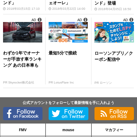
ンド」
ェオーレ」
ンド」登場
2018年03月15日 17:10
2018年03月22日 14:00
2018年04月05日 16:50
AD
AD
AD
わずか1年でオーナ
最短5分で接続
ローソンアプリ／ク
ーが手放す車ランキ
ーポン配信中
ング あの日本車も
PR Skyrocket株式会社
PR LotusFlare Inc
PR ローソン
公式アカウントをフォローして最新情報を手に入れよう
FMV
mouse
マカフィー