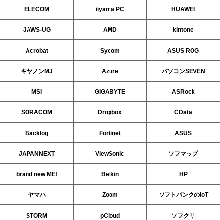
ELECOM
iiyama PC
HUAWEI
JAWS-UG
AMD
kintone
Acrobat
Sycom
ASUS ROG
キヤノンMJ
Azure
パソコンSEVEN
MSI
GIGABYTE
ASRock
SORACOM
Dropbox
CData
Backlog
Fortinet
ASUS
JAPANNEXT
ViewSonic
ソフマップ
brand new ME!
Belkin
HP
ヤマハ
Zoom
ソフトバンクのIoT
STORM
pCloud
ソフクリ