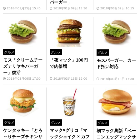
バーガー」
2018年01月25日 15:45
2018年01月09日 13:30
2018年03月02日 16:15
グルメ
グルメ
グルメ
モス「クリームチー
「夜マック」100円
モスバーガー、カー
ズテリヤキバーガ
で肉倍増
ド払い対応
ー」復活
2018年03月06日 17:00
2018年03月13日 15:00
2018年03月13日 17:30
グルメ
グルメ
グルメ
ケンタッキー「とろ
マック×グリコ「マ
朝マック刷新「ベー
～りチーズチキンサ
ックシェイク × カフ
コンエッグマックサ