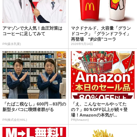
アマゾンで大人気！血圧対策は
マクドナルド、大容量「グラン
コーヒーに足してみて
ドコーク」「グランドフライ」
再登場 “約2倍”コーラ
PR(森永乳業)
2026年5月14日
「たばこ税なし」600円→83円の
「え、こんなセールやってた
新型タバコに喫煙者群がる
の？」80％OFF以上が続々登
場！Amazonの本気が...
PR(株式会社HAL)
PR(Amazon)