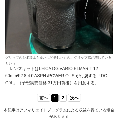
グリップのシボ加工も新たに開発したもの。グリップ感が増している
という
レンズキットはLEICA DG VARIO-ELMARIT 12-
60mm/F2.8-4.0 ASPH./POWER O.I.S.が付属する「DC-
G9L」（予想実売価格 31万円前後）を用意する。
前へ
1
2
次へ
本記事はアフィリエイトプログラムによる収益を得ている場合
があります