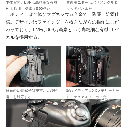
本体背面。EVFは高精細な有機
背面モニターはバリアングル＆
ELを採用。倍率は0.83倍だ
タッチパネルだ
ボディーは全体がマグネシウム合金で、防塵・防滴仕
様。デザインはファインダーを覗きながらの操作にこだ
わっており、EVFは368万画素という高精細な有機ELパ
ネルを採用する。
側面のUSB端子は充電および給
記録メディアはSDメモリーカー
電にも対応する
ド。デュアルスロットだ