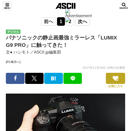
前へ
1
2
次へ
デジタル
パナソニックの静止画最強ミラーレス「LUMIX
G9 PRO」に触ってきた！
文● ハシモト／ASCII.jp編集部
[PC表示へ]
2017年11月16日 16時15分更新
お気に入り