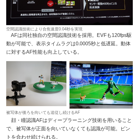
空間認識技術により合焦速度0.04秒を実現
AFは同社独自の空間認識技術を採用。EVFも120fps駆
動が可能で、表示タイムラグは0.0005秒と低遅延。動体
に対するAF性能も向上している。
被写体が後ろを向いても追従し続けるAF
顔・瞳認識AFはディープラーニング技術を用いること
で、被写体が正面を向いていなくても認識が可能。ピン
トを合わせ続けられる。