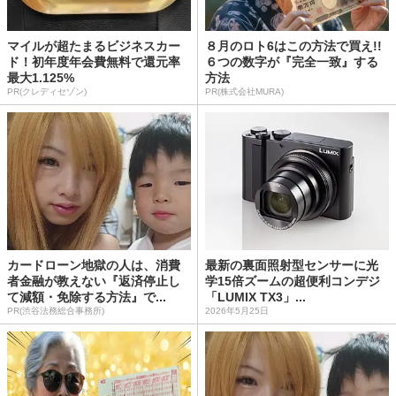
マイルが超たまるビジネスカー
８月のロト6はこの方法で買え!!
ド！初年度年会費無料で還元率
６つの数字が『完全一致』する
最大1.125%
方法
PR(クレディセゾン)
PR(株式会社MURA)
カードローン地獄の人は、消費
最新の裏面照射型センサーに光
者金融が教えない『返済停止し
学15倍ズームの超便利コンデジ
て減額・免除する方法』で...
「LUMIX TX3」...
PR(渋谷法務総合事務所)
2026年5月25日