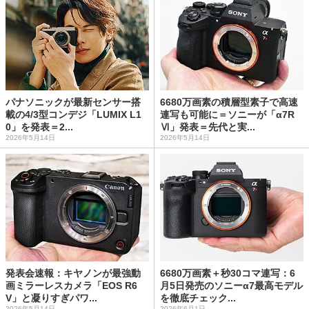
パナソニックが最新センサー搭
6680万画素の積層型素子で高速
載の4/3型コンデジ「LUMIX L1
連写も可能に＝ソニーが「α7R
0」を発表＝2...
Ⅵ」発表＝先代と実...
2026年5月14日
2026年5月14日
発表会速報：キヤノンが最強動
6680万画素＋秒30コマ連写：6
画ミラーレスカメラ「EOS R6
月5日発売のソニーα7最高モデル
V」と凝りすぎパワ...
を徹底チェック...
2026年5月14日
2026年6月1日