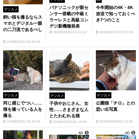
パナソニックが新セ
今年開始の4K・8K
デジカメ
ンサー搭載の中級ミ
放送で知っておくべ
飼い猫を撮るならス
ラーレスと高級コン
き7つのこと
マホとデジタル一眼
デジ新機種発表
の二刀流であるべし
2018年02月14日 13:10
2018年02月17日 12:00
2018年02月10日 10:00
デジカメ
デジカメ
デジカメ
同じ感じでつい……
公園猫「チロ」との
子供やおじさん、女
猫を撮っている人を
思い出写真
性……さまざまな人
撮る
とたわむれる猫
2018年02月17日 10:00
2018年06月16日 10:00
2018年02月24日 10:00
AD
AD