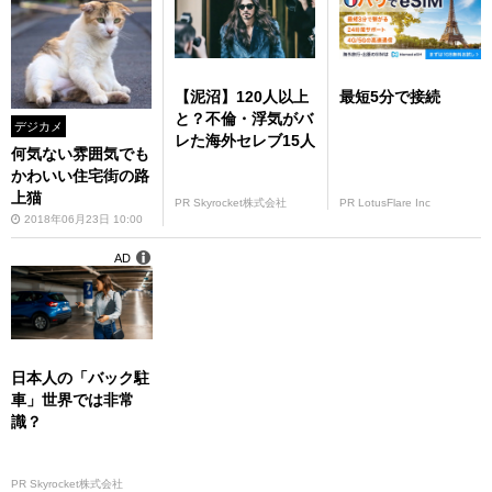
【泥沼】120人以上
最短5分で接続
と？不倫・浮気がバ
デジカメ
レた海外セレブ15人
何気ない雰囲気でも
かわいい住宅街の路
上猫
PR Skyrocket株式会社
PR LotusFlare Inc
2018年06月23日 10:00
AD
日本人の「バック駐
車」世界では非常
識？
PR Skyrocket株式会社