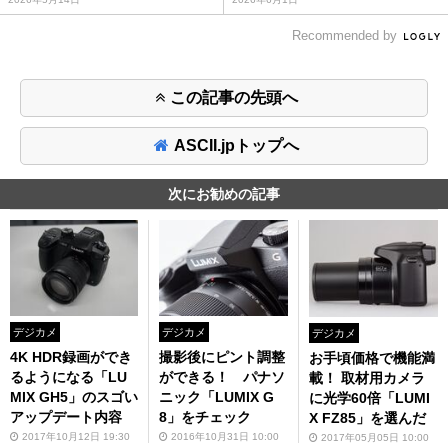
Recommended by
この記事の先頭へ
ASCII.jpトップへ
次にお勧めの記事
デジカメ
デジカメ
デジカメ
4K HDR録画ができ
撮影後にピント調整
お手頃価格で機能満
るようになる「LU
ができる！ パナソ
載！ 取材用カメラ
MIX GH5」のスゴい
ニック「LUMIX G
に光学60倍「LUMI
アップデート内容
8」をチェック
X FZ85」を選んだ
2017年10月12日 19:30
2016年10月31日 10:00
2017年05月05日 10:00