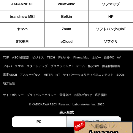
JAPANNEXT
ViewSonic
ソフマップ
brand new ME!
Belkin
HP
ヤマハ
Zoom
ソフトバンクのIoT
STORM
pCloud
ソフクリ
TOP
ASCII倶楽部
ビジネス
TECH
デジタル
iPhone/Mac
ホビー
自作PC
AV
アキバ
スマホ
スタートアップ
プログラミング+
ゲーム
格安SIM
倶楽部情報局
家電ASCII
アスキーグルメ
MITTR
IoT
サイバーセキュリティ小説コンテスト
SDGs
地方活性
サイトポリシー
プライバシーポリシー
運営会社
お問い合わせ
広告掲載
© KADOKAWA ASCII Research Laboratories, Inc. 2026
表示形式
PC
スマートフォン