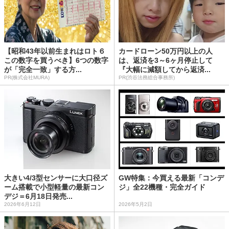
【昭和43年以前生まれはロト６
カードローン50万円以上の人
この数字を買うべき】6つの数字
は、返済を3～6ヶ月停止して
が「完全一致」する方...
『大幅に減額してから返済...
PR(株式会社MURA)
PR(渋谷法務総合事務所)
大きい4/3型センサーに大口径ズ
GW特集：今買える最新「コンデ
ーム搭載で小型軽量の最新コン
ジ」全22機種・完全ガイド
デジ＝6月18日発売...
2026年6月12日
2026年5月2日