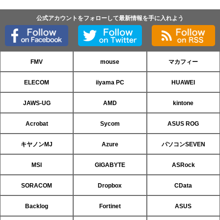
公式アカウントをフォローして最新情報を手に入れよう
FMV
mouse
マカフィー
ELECOM
iiyama PC
HUAWEI
JAWS-UG
AMD
kintone
Acrobat
Sycom
ASUS ROG
キヤノンMJ
Azure
パソコンSEVEN
MSI
GIGABYTE
ASRock
SORACOM
Dropbox
CData
Backlog
Fortinet
ASUS