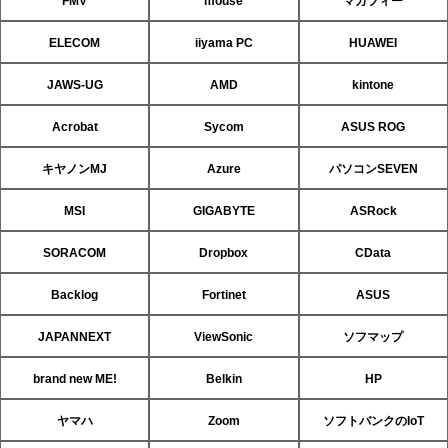
FMV
mouse
マカフィー
ELECOM
iiyama PC
HUAWEI
JAWS-UG
AMD
kintone
Acrobat
Sycom
ASUS ROG
キヤノンMJ
Azure
パソコンSEVEN
MSI
GIGABYTE
ASRock
SORACOM
Dropbox
CData
Backlog
Fortinet
ASUS
JAPANNEXT
ViewSonic
ソフマップ
brand new ME!
Belkin
HP
ヤマハ
Zoom
ソフトバンクのIoT