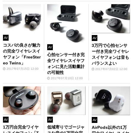
AV
AV
コスパの良さが魅力
3万円で心拍センサ
AV
の完全ワイヤレスイ
ー付き完全ワイヤレ
心拍センサー付き完
ヤフォン「FreeSter
スイヤフォンは音も
全ワイヤレスイヤフ
eo Twins」
バランスよい
ォンに見た活動量計
2017年07月15日 12:00
2017年07月02日 12:00
の可能性
2017年07月10日 12:00
AV
AV
AV
低域寄りでゴージャ
1万円台完全ワイヤ
AirPods以外の1万
スな音の1万円台完