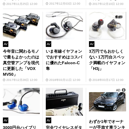
2017年12月03日 12:00
2017年12月10日 12:00
2017年11月25日 12:00
AV
AV
AV
いま有線イヤフォン
3万円でもおかしく
今年音に関わるモノ
でおすすめはコスパ
ない 1万円台スペッ
で最もよかったのは
に優れたFalcon-C
ク満載のイヤフォン
真空管アンプを現代
隼
「H3j」
に更新した「VOX
MV50」
2018年03月11日 12:00
2018年03月17日 12:00
2017年12月28日 12:00
AD
AV
AV
わずか1年でオーナ
ーが手放す車ランキ
3000円台ハイブリ
完全ワイヤレスギタ