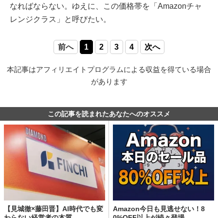
なればならない。ゆえに、この価格帯を「Amazonチャ
レンジクラス」と呼びたい。
前へ
1
2
3
4
次へ
本記事はアフィリエイトプログラムによる収益を得ている場合
があります
この記事を読まれたあなたへのオススメ
【見城徹×藤田晋】AI時代でも変
Amazon今日も見逃せない！8
わらない経営者の本質
0%OFF以上が続々登場