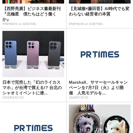
【西野亮廣】ビジネス書最新刊
【見城徹×藤田晋】AI時代でも変
『北極星 僕たちはどう働く
わらない経営者の本質
か』
PR(FINCHI on GOETHE)
PR(FINCHI on GOETHE)
日本で完売した「幻のライカス
Marshall、サマーセールキャン
マホ」が台湾で買える!? 台北の
ペーンを7月7日（火）より開
シャオミイベントに潜...
催 人気モデルを...
2026年6月17日
2026年7月7日