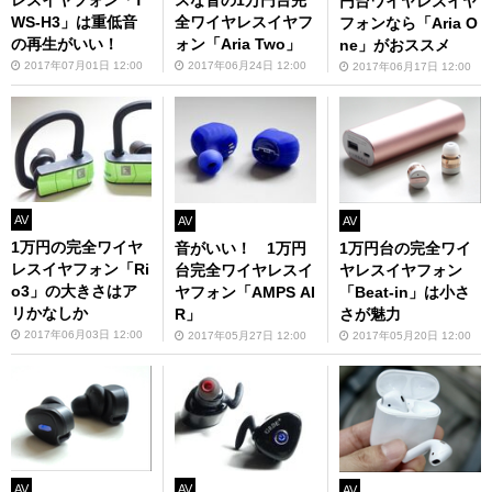
レスイヤフォン「T
円台ワイヤレスイヤ
全ワイヤレスイヤフ
WS-H3」は重低音
フォンなら「Aria O
ォン「Aria Two」
の再生がいい！
ne」がおススメ
2017年06月24日 12:00
2017年07月01日 12:00
2017年06月17日 12:00
AV
AV
AV
1万円の完全ワイヤ
1万円台の完全ワイ
音がいい！ 1万円
レスイヤフォン「Ri
ヤレスイヤフォン
台完全ワイヤレスイ
o3」の大きさはア
「Beat-in」は小さ
ヤフォン「AMPS AI
リかなしか
さが魅力
R」
2017年06月03日 12:00
2017年05月20日 12:00
2017年05月27日 12:00
AV
AV
AV