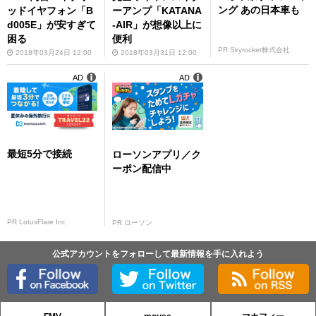
ング あの日本車も
ッドイヤフォン「B
ーアンプ「KATANA
d005E」が安すぎて
-AIR」が想像以上に
困る
便利
PR Skyrocket株式会社
2018年03月24日 12:00
2018年03月31日 12:00
AD
AD
最短5分で接続
ローソンアプリ／ク
ーポン配信中
PR LotusFlare Inc
PR ローソン
公式アカウントをフォローして最新情報を手に入れよう