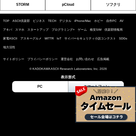
STORM
pCloud
ソフクリ
TOP
ASCII倶楽部
ビジネス
TECH
デジタル
iPhone/Mac
ホビー
自作PC
AV
アキバ
スマホ
スタートアップ
プログラミング+
ゲーム
格安SIM
倶楽部情報局
家電ASCII
アスキーグルメ
MITTR
IoT
サイバーセキュリティ小説コンテスト
SDGs
地方活性
サイトポリシー
プライバシーポリシー
運営会社
お問い合わせ
広告掲載
© KADOKAWA ASCII Research Laboratories, Inc. 2026
表示形式
PC
スマートフォン