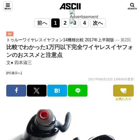
前へ
1
2
3
4
次へ
AV
トゥルーワイヤレスイヤフォン14機種比較 2017年上半期版
― 第2回
比較でわかった1万円以下完全ワイヤレスイヤフォ
ンのおススメと注意点
文● 四本淑三
[PC表示へ]
2017年08月12日 12時00分更新
お気に入り