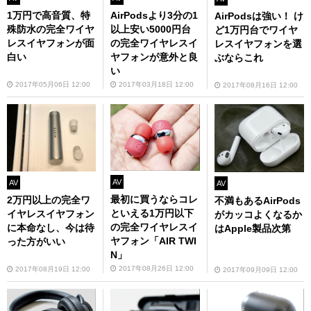
1万円で高音質、特
AirPodsより3分の1
AirPodsは強い！ け
殊防水の完全ワイヤ
以上安い5000円台
ど1万円台でワイヤ
レスイヤフォンが面
の完全ワイヤレスイ
レスイヤフォンを選
白い
ヤフォンが意外と良
ぶならこれ
い
2017年05月06日 12:00
2017年03月18日 12:00
2017年08月16日 12:00
AV
AV
AV
最初に買うならコレ
2万円以上の完全ワ
不満もあるAirPods
といえる1万円以下
イヤレスイヤフォン
がカッコよくなるか
の完全ワイヤレスイ
に本命なし、今は待
はApple製品次第
ヤフォン「AIR TWI
った方がいい
N」
2017年08月26日 12:00
2017年08月19日 12:00
2017年09月09日 12:00