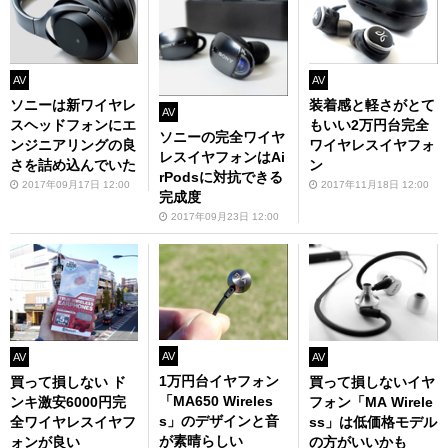
AV
AV
装着感と軽さがとて
ソニーは新ワイヤレ
AV
もいい2万円台完全
スヘッドフォンにエ
ソニーの完全ワイヤ
ワイヤレスイヤフォ
ンジニアリングの良
レスイヤフォンはAi
ン
さを詰め込んでいた
rPodsに対抗できる
2017年11月18日 12:00
2017年09月17日 12:00
完成度
2017年09月23日 12:00
AV
AV
AV
1万円台イヤフォン
買って損しないイヤ
買って損しない ド
「MA650 Wireles
フォン「MA Wirele
ンキ激安6000円完
s」のデザインと音
ss」は低価格モデル
全ワイヤレスイヤフ
が素晴らしい
の方がいいかも
ォンが良い