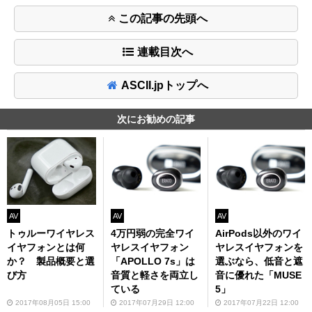
この記事の先頭へ
連載目次へ
ASCII.jpトップへ
次にお勧めの記事
AV
AV
AV
トゥルーワイヤレス
4万円弱の完全ワイ
AirPods以外のワイ
イヤフォンとは何
ヤレスイヤフォン
ヤレスイヤフォンを
か？ 製品概要と選
「APOLLO 7s」は
選ぶなら、低音と遮
び方
音質と軽さを両立し
音に優れた「MUSE
ている
5」
2017年08月05日 15:00
2017年07月29日 12:00
2017年07月22日 12:00