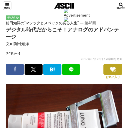
デジタル
前田知洋の“マジックとスペックのある人生”
― 第48回
デジタル時代だからこそ！アナログのアドバンテ
ージ
文● 前田知洋
[PC表示へ]
2017年07月25日 17時00分更新
お気に入り