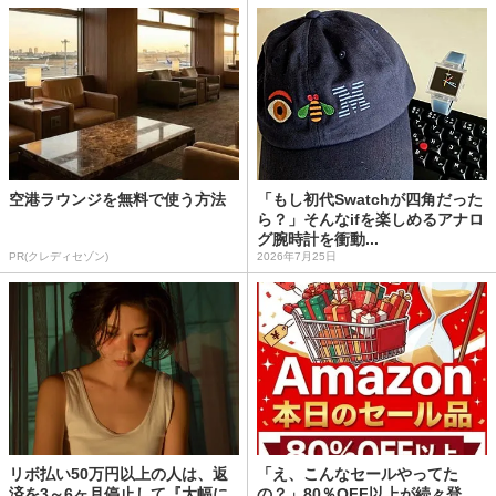
空港ラウンジを無料で使う方法
「もし初代Swatchが四角だった
ら？」そんなifを楽しめるアナロ
グ腕時計を衝動...
PR(クレディセゾン)
2026年7月25日
リボ払い50万円以上の人は、返
「え、こんなセールやってた
済を3～6ヶ月停止して『大幅に
の？」80％OFF以上が続々登