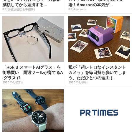
減額してから返済する...
場！Amazonの本気が...
PR(渋谷法務総合事務所)
PR(Amazon)
「Rokid スマートAIグラス」を
私が「超レトロなインスタント
衝動買い 周辺ツールが育てるA
カメラ」を毎日持ち歩いてしま
Iグラス (1...
う、ただひとつの理由 (...
2026年6月27日
2026年8月8日