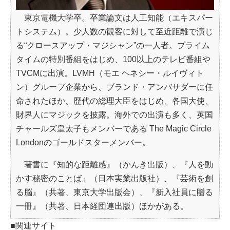
東京電機大学卒。卒業論文は人工知能（エキスパー
トシステム）。少人数の観客に対して至近距離で演じ
る“クロースアップ・マジシャン”の一人者。プライム
タイムの特別番組をはじめ、100以上のテレビ番組や
TVCMに出演。LVMH（モエ ヘネシー・ルイヴィト
ン）グループ企業から、ブランド・アンバサダーに任
命されたほか、歴代の総理大臣をはじめ、各国大使、
財界人にマジックを披露。海外での出演も多く、英国
チャールズ皇太子もメンバーである The Magic Circle
Londonのゴールドスターメンバー。
著書に『知的な距離感』（かんき出版）、『人を動
かす秘密のことば』（日本実業出版社）、『芸術を創
る脳』（共著、東京大学出版会）、『新入社員に贈る
一冊』（共著、日本経団連出版）ほかがある。
■関連サイト