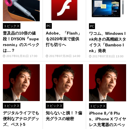
トピックス
PC
PC
普及品の10倍の値
Adobe、「Flash」
ワコム、Windows I
段！DYSON『supe
を2020年末で提供
nk向きの高精細スタ
rsonic』のスペック
打ち切りへ
イラス「Bamboo I
は…？
nk」発表
2017年01月31日 17:00
2017年07月26日 14:00
2017年07月31日 13:00
トピックス
トピックス
トピックス
デジタルライフでも
知らないと損！？偏
iPhone 8／8 Plu
便利なアナロググッ
光グラスの秘密
s、iPhone X ワイヤ
ズ、ベスト5
レス充電器のスペッ