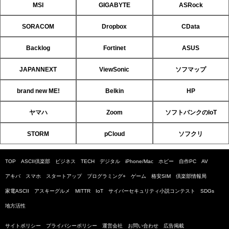
MSI
GIGABYTE
ASRock
SORACOM
Dropbox
CData
Backlog
Fortinet
ASUS
JAPANNEXT
ViewSonic
ソフマップ
brand new ME!
Belkin
HP
ヤマハ
Zoom
ソフトバンクのIoT
STORM
pCloud
ソフクリ
TOP
ASCII倶楽部
ビジネス
TECH
デジタル
iPhone/Mac
ホビー
自作PC
AV
アキバ
スマホ
スタートアップ
プログラミング+
ゲーム
格安SIM
倶楽部情報局
家電ASCII
アスキーグルメ
MITTR
IoT
サイバーセキュリティ小説コンテスト
SDGs
地方活性
サイトポリシー
プライバシーポリシー
運営会社
お問い合わせ
広告掲載