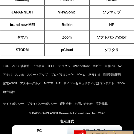
JAPANNEXT
ViewSonic
ソフマップ
brand new ME!
Belkin
HP
ヤマハ
Zoom
ソフトバンクのIoT
STORM
pCloud
ソフクリ
TOP
ASCII倶楽部
ビジネス
TECH
デジタル
iPhone/Mac
ホビー
自作PC
AV
アキバ
スマホ
スタートアップ
プログラミング+
ゲーム
格安SIM
倶楽部情報局
家電ASCII
アスキーグルメ
MITTR
IoT
サイバーセキュリティ小説コンテスト
SDGs
地方活性
サイトポリシー
プライバシーポリシー
運営会社
お問い合わせ
広告掲載
© KADOKAWA ASCII Research Laboratories, Inc. 2026
表示形式
PC
スマートフォン