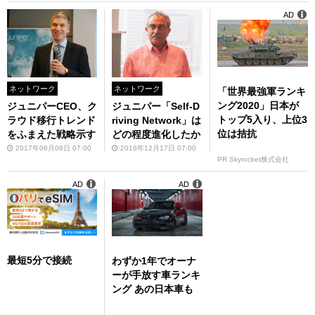
AD
ネットワーク
ネットワーク
「世界最強軍ランキ
ング2020」日本が
ジュニパーCEO、ク
ジュニパー「Self-D
トップ5入り、上位3
ラウド移行トレンド
riving Network」は
位は拮抗
をふまえた戦略示す
どの程度進化したか
2017年06月06日 07:00
2018年12月17日 07:00
PR Skyrocket株式会社
AD
AD
最短5分で接続
わずか1年でオーナ
ーが手放す車ランキ
ング あの日本車も