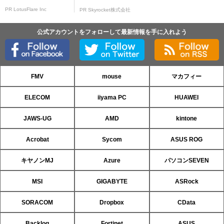
PR LotusFlare Inc
PR Skyrocket株式会社
公式アカウントをフォローして最新情報を手に入れよう
FMV
mouse
マカフィー
ELECOM
iiyama PC
HUAWEI
JAWS-UG
AMD
kintone
Acrobat
Sycom
ASUS ROG
キヤノンMJ
Azure
パソコンSEVEN
MSI
GIGABYTE
ASRock
SORACOM
Dropbox
CData
Backlog
Fortinet
ASUS