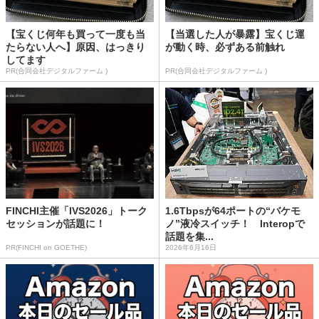
【宝くじ何年も買って一度も当
【当選した人が暴露】宝くじ運
たらない人へ】原因、はっきり
が動く時、必ずある前触れ
してます
PR(合同会社デジタルファーム )
PR(合同会社デジタルファーム )
FINCHI主催「IVS2026」トーク
1.6Tbpsが64ポートの“バケモ
セッションが話題に！
ノ”液冷スイッチ！ Interopで
話題を集...
PR(FINCHI on GOETHE)
2026年6月16日