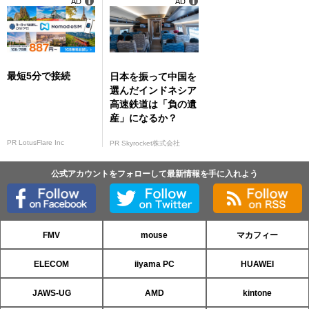
AD
AD
最短5分で接続
日本を振って中国を
選んだインドネシア
高速鉄道は「負の遺
産」になるか？
PR LotusFlare Inc
PR Skyrocket株式会社
公式アカウントをフォローして最新情報を手に入れよう
FMV
mouse
マカフィー
ELECOM
iiyama PC
HUAWEI
JAWS-UG
AMD
kintone