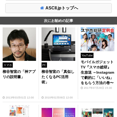
ASCII.jpトップへ
次にお勧めの記事
YouTube
モバイルガジェット
スマホ
PC
TV『スマホ総研』
柳谷智宣の「神アプ
柳谷智宣の「真似し
生放送 ～Instagram
リの説明書」
たくなるPC活用
で劇的に「いいね」
術」
をもらう方法の巻〜
2017年07月29日 15:30
2013年03月01日 12:00
2010年02月09日 12:00