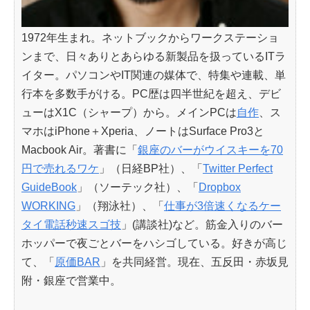
1972年生まれ。ネットブックからワークステーショ
ンまで、日々ありとあらゆる新製品を扱っているITラ
イター。パソコンやIT関連の媒体で、特集や連載、単
行本を多数手がける。PC歴は四半世紀を超え、デビ
ューはX1C（シャープ）から。メインPCは
自作
、ス
マホはiPhone＋Xperia、ノートはSurface Pro3と
Macbook Air。著書に「
銀座のバーがウイスキーを70
円で売れるワケ
」（日経BP社）、「
Twitter Perfect
GuideBook
」（ソーテック社）、「
Dropbox
WORKING
」（翔泳社）、「
仕事が3倍速くなるケー
タイ電話秒速スゴ技
」(講談社)など。筋金入りのバー
ホッパーで夜ごとバーをハシゴしている。好きが高じ
て、「
原価BAR
」を共同経営。現在、五反田・赤坂見
附・銀座で営業中。