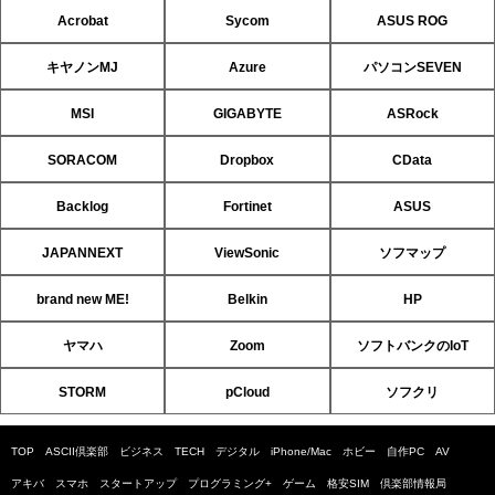
Acrobat
Sycom
ASUS ROG
キヤノンMJ
Azure
パソコンSEVEN
MSI
GIGABYTE
ASRock
SORACOM
Dropbox
CData
Backlog
Fortinet
ASUS
JAPANNEXT
ViewSonic
ソフマップ
brand new ME!
Belkin
HP
ヤマハ
Zoom
ソフトバンクのIoT
STORM
pCloud
ソフクリ
TOP
ASCII倶楽部
ビジネス
TECH
デジタル
iPhone/Mac
ホビー
自作PC
AV
アキバ
スマホ
スタートアップ
プログラミング+
ゲーム
格安SIM
倶楽部情報局