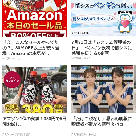
「え、こんなセールやってた
7月31日は「システム管理者の
の？」80％OFF以上が続々登
日」 ペンギン投稿で情シスに
場！Amazonの本気が...
感謝を伝えるX企画
PR(Amazon)
2026年7月24日
アマゾン1位の実績！380円で5日
「たばこ税なし」思わぬ朗報に
間お試し。
喫煙者が群がる新型タバコ
PR(ハーブ健康本舗)
PR(株式会社HAL)