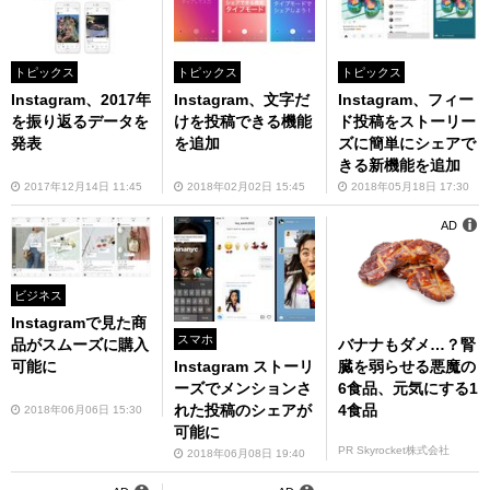
トピックス
トピックス
トピックス
Instagram、2017年
Instagram、文字だ
Instagram、フィー
を振り返るデータを
けを投稿できる機能
ド投稿をストーリー
発表
を追加
ズに簡単にシェアで
きる新機能を追加
2017年12月14日 11:45
2018年02月02日 15:45
2018年05月18日 17:30
AD
ビジネス
Instagramで見た商
スマホ
品がスムーズに購入
バナナもダメ…？腎
可能に
臓を弱らせる悪魔の
Instagram ストーリ
6食品、元気にする1
ーズでメンションさ
4食品
れた投稿のシェアが
2018年06月06日 15:30
可能に
PR Skyrocket株式会社
2018年06月08日 19:40