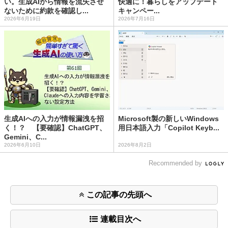
い。生成AIから情報を流失させ
快適に！暮らしをアップデート
ないために約款を確認し...
キャンペー...
2026年6月19日
2026年7月16日
生成AIへの入力が情報漏洩を招
Microsoft製の新しいWindows
く！？ 【要確認】ChatGPT、
用日本語入力「Copilot Keyb...
Gemini、C...
2026年6月10日
2026年8月2日
Recommended by
この記事の先頭へ
連載目次へ