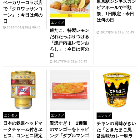
東京駅ジンギスカン
ベーカリーコラボ店
ビアホールで半額
で「クロワッサンコ
祭、1日限定：今日
ーン」：今日は何の
は何の日
日
エンタメ
2017年04月29日 06:45
銀だこ、特製レモン
2017年04月27日 06:45
だれたっぷりつける
「瀬戸内塩レモンお
ろし」：今日は何の
日
2017年04月28日 06:45
エンタメ
エンタメ
エンタメ
日本の鉄道ヘッドマ
贅沢すぎ！ 2種類
チキンの旨味がきい
ークチャーム付きヱ
のマンゴーをトッピ
た「ときたまご風
ビス、コンビニ限定
ング「ダブルマンゴ
醤油味/カレー味ラ