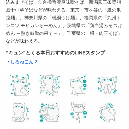
込みまぜそば、仙台極旨濃厚味噌そば、新潟燕三条背脂
煮干中華そばなどが味わえる。東京・市ヶ谷の「鷹の爪
拉麺」、神奈川県の「横綱つけ麺」、福岡県の「九州ト
ンコツ モヒカンらーめん」、茨城県の「鶏白湯みそつけ
めん ～熱き鼓動の果て～」、千葉県の「極・肉玉そば」
などが味わえる。
“キュン”とくる本日おすすめのLINEスタンプ
・
しろねこん２