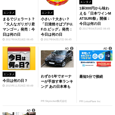
エンタメ
1杯300円から味わ
エンタメ
エンタメ
える「日本ワインM
ATSURI祭」開催：
まるでジェラート？
小さい？大きい？
今日は何の日
「大人なガリガリ君
「日清焼そばプチU.
2017年04月16日 06:45
マンゴー」発売：今
F.O.ビッグ」発売：
日は何の日
今日は何の日
2017年04月18日 06:45
2017年04月17日 06:45
AD
AD
エンタメ
わずか1年でオーナ
最短5分で接続
今日は何の日？
ーが手放す車ランキ
2015年11月26日 00:49
ング あの日本車も
PR Skyrocket株式会社
PR LotusFlare Inc
AD