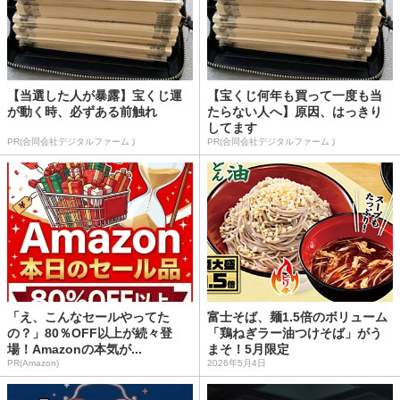
【当選した人が暴露】宝くじ運
【宝くじ何年も買って一度も当
が動く時、必ずある前触れ
たらない人へ】原因、はっきり
してます
PR(合同会社デジタルファーム )
PR(合同会社デジタルファーム )
「え、こんなセールやってた
富士そば、麺1.5倍のボリューム
の？」80％OFF以上が続々登
「鶏ねぎラー油つけそば」がう
場！Amazonの本気が...
まそ！5月限定
PR(Amazon)
2026年5月4日