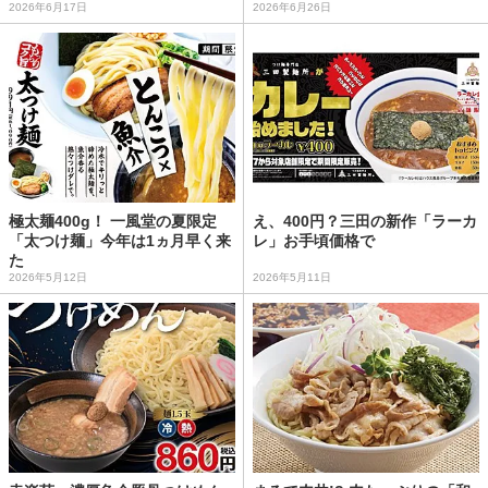
2026年6月17日
2026年6月26日
極太麺400g！ 一風堂の夏限定
え、400円？三田の新作「ラーカ
「太つけ麺」今年は1ヵ月早く来
レ」お手頃価格で
た
2026年5月12日
2026年5月11日