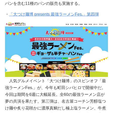
パンを含む11種のパンの販売も実施する。
・
「大つけ麺博 presents 最強ラーメンFes.」第四弾
人気グルメイベント「大つけ麺博」のスピンオフ「最
強ラーメンFes.」が、今年も町田シバヒロで開催中だ。
今回は期間を6週に大幅延長。全60の最強ラーメン店が
夢の共演を果たす。第三弾は、名古屋コーチン芳醇塩つ
け麺や炙り花咲かに濃厚真鯛だし極上塩ラーメン、牛煮