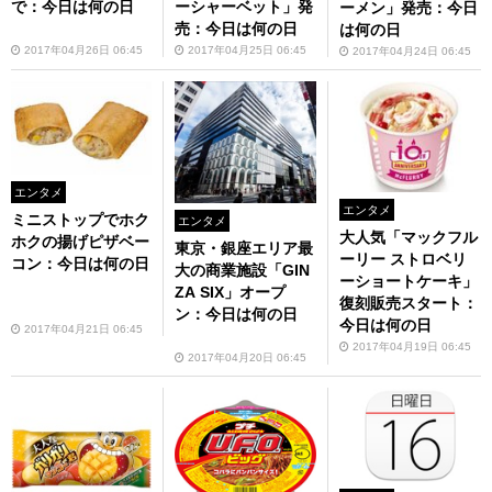
で：今日は何の日
ーシャーベット」発
ーメン」発売：今日
売：今日は何の日
は何の日
2017年04月26日 06:45
2017年04月25日 06:45
2017年04月24日 06:45
エンタメ
エンタメ
ミニストップでホク
エンタメ
大人気「マックフル
ホクの揚げピザベー
東京・銀座エリア最
ーリー ストロベリ
コン：今日は何の日
大の商業施設「GIN
ーショートケーキ」
ZA SIX」オープ
復刻販売スタート：
ン：今日は何の日
今日は何の日
2017年04月21日 06:45
2017年04月19日 06:45
2017年04月20日 06:45