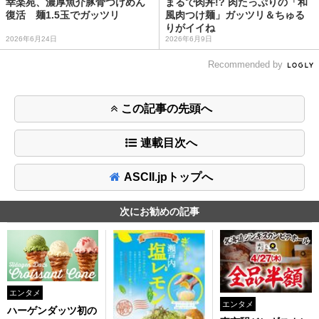
幸楽苑、濃厚魚介豚骨つけめん
まるで肉丼!? 肉たっぷりの「和
復活 麺1.5玉でガッツリ
風肉つけ麺」ガッツリ＆ちゅる
りがイイね
2026年6月24日
2026年6月9日
Recommended by
この記事の先頭へ
連載目次へ
ASCII.jpトップへ
次にお勧めの記事
エンタメ
エンタメ
ハーゲンダッツ初の