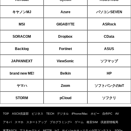
キヤノンMJ
Azure
パソコンSEVEN
MSI
GIGABYTE
ASRock
SORACOM
Dropbox
CData
Backlog
Fortinet
ASUS
JAPANNEXT
ViewSonic
ソフマップ
brand new ME!
Belkin
HP
ヤマハ
Zoom
ソフトバンクのIoT
STORM
pCloud
ソフクリ
TOP
ASCII倶楽部
ビジネス
TECH
デジタル
iPhone/Mac
ホビー
自作PC
AV
アキバ
スマホ
スタートアップ
プログラミング+
ゲーム
格安SIM
倶楽部情報局
家電ASCII
アスキーグルメ
MITTR
IoT
サイバーセキュリティ小説コンテスト
SDGs