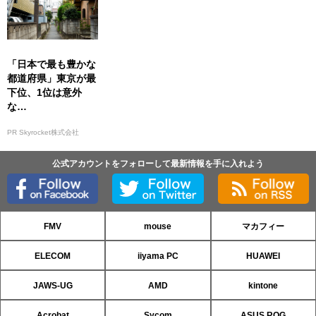
「日本で最も豊かな
都道府県」東京が最
下位、1位は意外
な…
PR Skyrocket株式会社
公式アカウントをフォローして最新情報を手に入れよう
FMV
mouse
マカフィー
ELECOM
iiyama PC
HUAWEI
JAWS-UG
AMD
kintone
Acrobat
Sycom
ASUS ROG