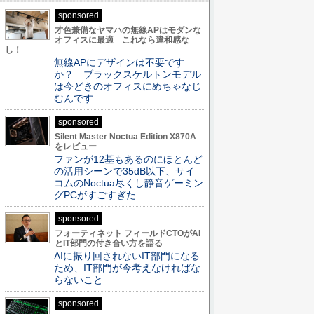
sponsored
才色兼備なヤマハの無線APはモダンな
オフィスに最適 これなら違和感な
し！
無線APにデザインは不要です
か？ ブラックスケルトンモデル
は今どきのオフィスにめちゃなじ
むんです
sponsored
Silent Master Noctua Edition X870A
をレビュー
ファンが12基もあるのにほとんど
の活用シーンで35dB以下、サイ
コムのNoctua尽くし静音ゲーミン
グPCがすごすぎた
sponsored
フォーティネット フィールドCTOがAI
とIT部門の付き合い方を語る
AIに振り回されないIT部門になる
ため、IT部門が今考えなければな
らないこと
sponsored