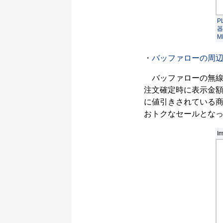
P
器
M
・
バッファローの周辺
バッファローの無線L
注文確定時に表示金額
に値引きされている
おトクなセールとな
Im