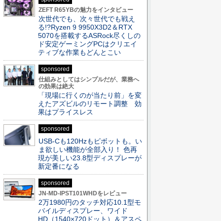
ZEFT R65YBの魅力をインタビュー
次世代でも、次々世代でも戦え
る!?Ryzen 9 9950X3D2＆RTX
5070を搭載するASRock尽くしの
ド安定ゲーミングPCはクリエイ
ティブな作業もどんとこい
sponsored
仕組みとしてはシンプルだが、業務へ
の効果は絶大
「現場に行くのが当たり前」を変
えたアズビルのリモート調整 効
果はプライスレス
sponsored
USB-Cも120Hzもピボットも。い
ま欲しい機能が全部入り！ 色再
現が美しい23.8型ディスプレーが
新定番になる
sponsored
JN-MD-IPST101WHDをレビュー
2万1980円のタッチ対応10.1型モ
バイルディスプレー、ワイド
HD（1540×720ドット）＆アスペ