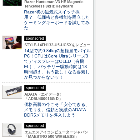
Razer Huntsman V3 HE Magnetic
Tenkeyless 8kHz Keyboard
Razer初の磁気式スイッチ採
用？ 低価格と多機能を両立した
ゲーミングキーボードを試してみ
た
sponsored
STYLE-14FH132-U5-UCSXをレビュー
14型で約0.84kgの超軽量モバイル
PC！CPUはCore Ultraシリーズ3
でディスプレーはOLED（有機
EL）、バッテリー駆動時間は13
時間超え。もう欲しくなる要素し
か見つからないッ！
sponsored
ADATA（エイデータ）
「AD5U480016G-D」
価格高騰の今こそ「安心できる」
メモリを。信頼と実績のADATA
DDR5メモリを導入しよう
sponsored
エムエスアイコンピュータージャパン
「MAESTRO 500 WIRELESS」