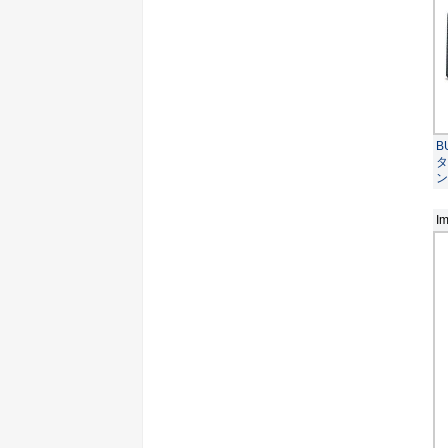
B
タ
ン
Im