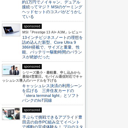
約1万円でノイキャン、デュアル
接続ってマジ？ MSIのゲーミング
ヘッドセットのコスパがどうかし
ている
sponsored
MSI「Prestige 13 AI+ A3M」レビュー
13インチビジネスノートの理想を
詰め込んだ新型、Core Ultra 9
386H搭載で、サイズと重量、性
能、バッテリー駆動時間のバラン
スが絶妙だった
sponsored
シリーズ最小・最軽量、申し込みから
最短4営業日。モバイル通信対応でキャ
ッシュレス導入のハードルを下げる
キャッシュレス決済の利用シーン
を広げる 三井住友カードの
「stera terminal light」とソフト
バンクのIoT回線
sponsored
手ぶらで挑戦できるアプライド豊
田店の自作PC組み立てイベント
で感動の完成体験を！ プロのスタ