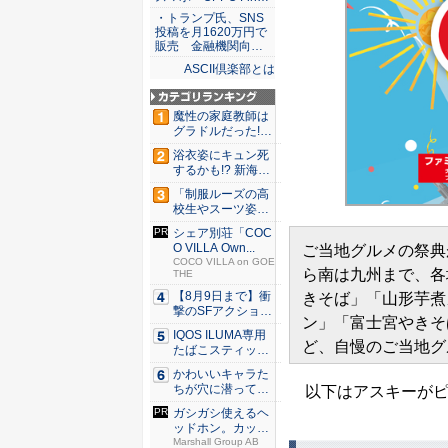
・トランプ氏、SNS
投稿を月1620万円で
販売 金融機関向…
ASCII倶楽部とは
魔性の家庭教師は
グラドルだった!?
村雨...
浴衣姿にキュン死
するかも!? 新海ま
きが...
「制服ルーズの高
校生やスーツ姿の
OLを演...
シェア別荘「COC
O VILLA Own...
ご当地グルメの祭典
COCO VILLA on GOE
ら南は九州まで、各
THE
【8月9日まで】衝
きそば」「山形芋煮
撃のSFアクション
ン」「富士宮やきそ
『G...
IQOS ILUMA専用
ど、自慢のご当地グ
たばこスティッ
ク...
かわいいキャラた
ちが穴に潜ってひ
以下はアスキーがピ
どい目に...
ガシガシ使えるヘ
ッドホン。カッタ
ーでも傷...
Marshall Group AB