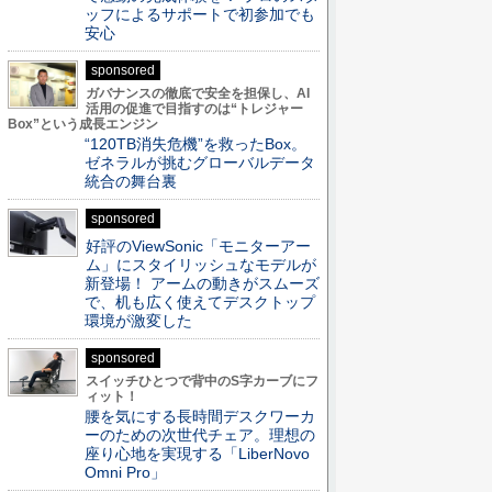
ッフによるサポートで初参加でも
安心
sponsored
ガバナンスの徹底で安全を担保し、AI
活用の促進で目指すのは“トレジャー
Box”という成長エンジン
“120TB消失危機”を救ったBox。
ゼネラルが挑むグローバルデータ
統合の舞台裏
sponsored
好評のViewSonic「モニターアー
ム」にスタイリッシュなモデルが
新登場！ アームの動きがスムーズ
で、机も広く使えてデスクトップ
環境が激変した
sponsored
スイッチひとつで背中のS字カーブにフ
ィット！
腰を気にする長時間デスクワーカ
ーのための次世代チェア。理想の
座り心地を実現する「LiberNovo
Omni Pro」