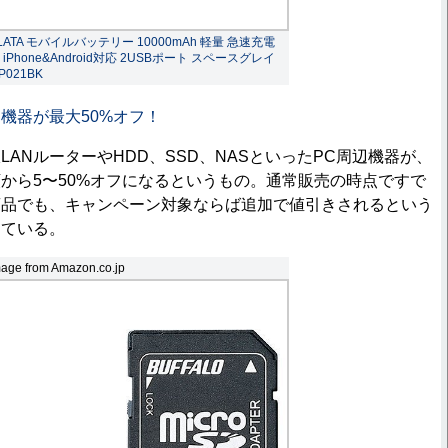
LATA モバイルバッテリー 10000mAh 軽量 急速充電
 iPhone&Android対応 2USBポート スペースグレイ
P021BK
機器が最大50%オフ！
ANルーターやHDD、SSD、NASといったPC周辺機器が、
から5〜50%オフになるというもの。通常販売の時点ですで
商品でも、キャンペーン対象ならば追加で値引きされるという
っている。
age from Amazon.co.jp