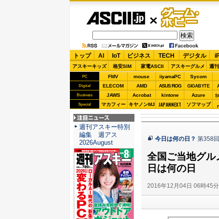
ASCII.jp
ゲーム・
ホビー
トップ
AI
IoT
ビジネス
TECH
デジタル
i
アスキーキッズ
格安SIM
家電ASCII
アスキーグルメ
週刊
FMV
mouse
iiyamaPC
Sycom
PC
ELECOM
AMD
ASUS ROG
Digital
GIGABYTE
JAWS
Acrobat
kintone
Azure
Business
S
JAPANNEXT
マカフィー
キヤノンMJ
ソフマップ
Special
注目ニュース
週刊アスキー特別
編集 週アス
今日は何の日？
第358
2026August
全国ご当地グル
日は何の日
2016年12月04日 06時45