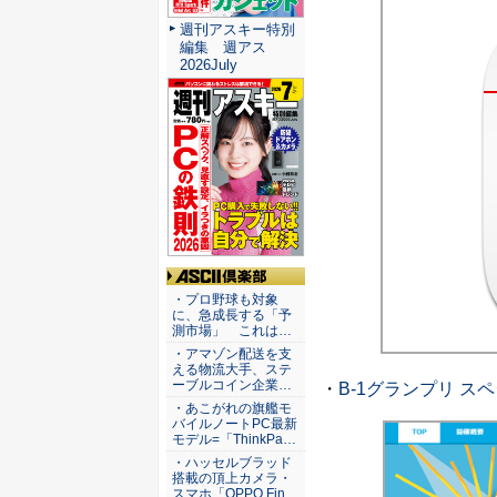
週刊アスキー特別
編集 週アス
2026July
ASCII倶楽部
・プロ野球も対象
に、急成長する「予
測市場」 これは…
・アマゾン配送を支
える物流大手、ステ
ーブルコイン企業…
・
B-1グランプリ ス
・あこがれの旗艦モ
バイルノートPC最新
モデル=「ThinkPa…
・ハッセルブラッド
搭載の頂上カメラ・
スマホ「OPPO Fin…