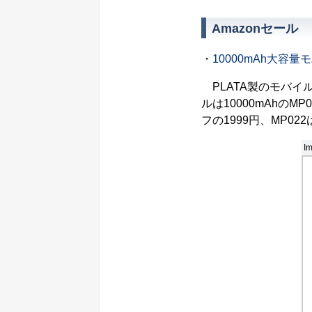
Amazonセール
・
10000mAh大容
PLATA製のモバイ
ルは10000mAhのMP
フの1999円、MP02
Im