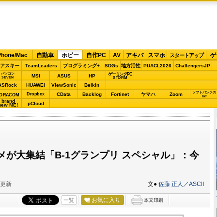
Phone/Mac
自動車
ホビー
自作PC
AV
アキバ
スマホ
ゲ
スタートアップ
アスキー
TeamLeaders
プログラミング+
SDGs
地方活性
PUACL2026
ChallengersJP
パソコン
ゲーミングPC
MSI
ASUS
HP
STORM
SEVEN
ASRock
HUAWEI
ViewSonic
Belkin
ソフトバンクの
Dropbox
CData
Backlog
Fortinet
ヤマハ
Zoom
ORACOM
IoT
brand
pCloud
new ME!
回
メが大集結「B-1グランプリ スペシャル」：今
分更新
文●
佐藤 正人／ASCII
お気に入り
一覧