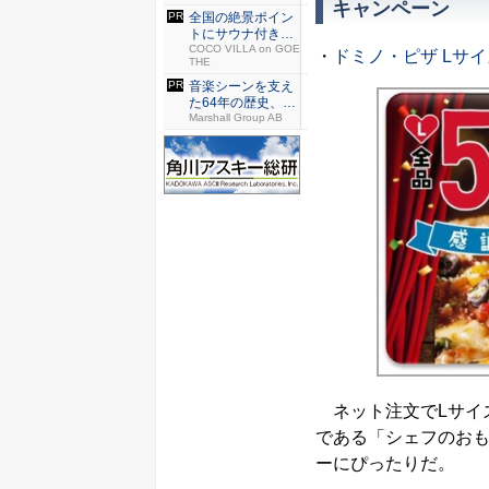
キャンペーン
全国の絶景ポイン
トにサウナ付きの
シェア別...
COCO VILLA on GOE
・
ドミノ・ピザ Lサ
THE
音楽シーンを支え
た64年の歴史、こ
のヘッ...
Marshall Group AB
ネット注文でLサイ
である「シェフのおも
ーにぴったりだ。