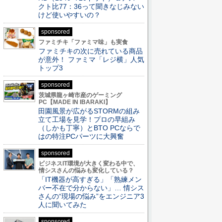
クト比77：36って聞きなじみない
けど使いやすいの？
sponsored
ファミチキ「ファミマ味」も実食
ファミチキの次に売れている商品
が意外！ ファミマ「レジ横」人気
トップ3
sponsored
茨城県龍ヶ崎市産のゲーミング
PC【MADE IN IBARAKI】
田園風景が広がるSTORMの組み
立て工場を見学！プロの早組み
（しかも丁寧）とBTO PCならで
はの特注PCパーツに大興奮
sponsored
ビジネスIT環境が大きく変わる中で、
情シスさんの悩みも変化している？
「IT機器が高すぎる」「熟練メン
バー不在で分からない」… 情シス
さんの“現場の悩み”をエンジニア3
人に聞いてみた
sponsored