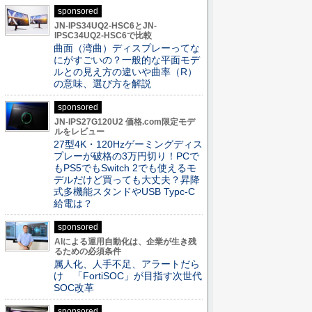
sponsored
JN-IPS34UQ2-HSC6とJN-
IPSC34UQ2-HSC6で比較
曲面（湾曲）ディスプレーってな
にがすごいの？一般的な平面モデ
ルとの見え方の違いや曲率（R）
の意味、選び方を解説
sponsored
JN-IPS27G120U2 価格.com限定モデ
ルをレビュー
27型4K・120Hzゲーミングディス
プレーが破格の3万円切り！PCで
もPS5でもSwitch 2でも使えるモ
デルだけど買っても大丈夫？昇降
式多機能スタンドやUSB Typc-C
給電は？
sponsored
AIによる運用自動化は、企業が生き残
るための必須条件
属人化、人手不足、アラートだら
け 「FortiSOC」が目指す次世代
SOC改革
sponsored