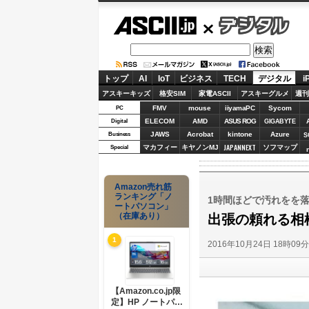
ASCII.jp
デジタル
トップ
AI
IoT
ビジネス
TECH
デジタル
i
アスキーキッズ
格安SIM
家電ASCII
アスキーグルメ
週刊
FMV
mouse
iiyamaPC
Sycom
PC
ELECOM
AMD
ASUS ROG
Digital
GIGABYTE
JAWS
Acrobat
kintone
Azure
Business
S
JAPANNEXT
マカフィー
キヤノンMJ
ソフマップ
Special
Amazon売れ筋
ランキング「ノ
1時間ほどで汚れをを
ートパソコン」
（在庫あり）
出張の頼れる相
1
2016年10月24日 18時09
【Amazon.co.jp限
定】HP ノートパソ