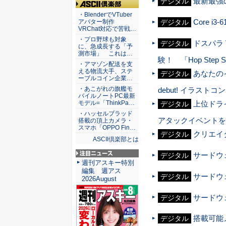
最新最強の
デジタル
ASCII倶楽部
・BlenderでVTuber
Core 
デジタル
アバター制作
VRChat対応で苦戦…
・プロ野球も対象
ドスパラ
デジタル
に、急成長する「予
測市場」 これは…
験！ 「Hop Step 
・アマゾン配送を支
える物流大手、ステ
あなたの
デジタル
ーブルコイン企業…
・あこがれの旗艦モ
debut! イラスト
バイルノートPC最新
上位ドライ
モデル=「ThinkPa…
デジタル
・ハッセルブラッド
アタックイベントを
搭載の頂上カメラ・
スマホ「OPPO Fin…
クリエイタ
デジタル
ASCII倶楽部とは
サードウェ
デジタル
注目ニュース
週刊アスキー特別
編集 週アス
サードウ
デジタル
2026August
サードウ
デジタル
搭載可能メ
デジタル