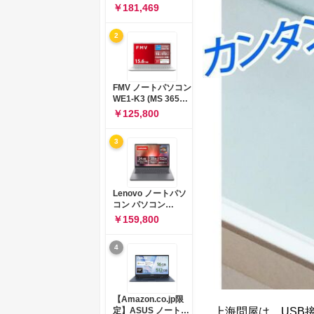
コン 15-fd 15.6イン
￥181,469
チ インテル Core 5
120U メモリ16GB
2
SSD512GB
Windows 11
Microsoft Office
2024搭載 WPS
Office搭載 カメラシ
FMV ノートパソコン
ャッター 指紋認証 薄
WE1-K3 (MS 365
型 Copilotキー搭載
Personal/Copilotキ
￥125,800
ナチュラルシルバー
ー搭載/Win 11/15.6
(BJ0M5PA-AAAI)
型/Core
3
i5/16GB/SSD
512GB/ホワイト)
FMVWK3E15W_AZ
Lenovo ノートパソ
コン パソコン
IdeaPad Slim 3 14.0
￥159,800
インチ AMD
Ryzen™ 5 8640HS
4
メモリ16GB
SSD512GB
Microsoft 365 試用
版 Windows11 バッ
テリー駆動12.6時間
【Amazon.co.jp限
重量1.39kg ルナグレ
上海問屋は、USB接続
定】ASUS ノートパ