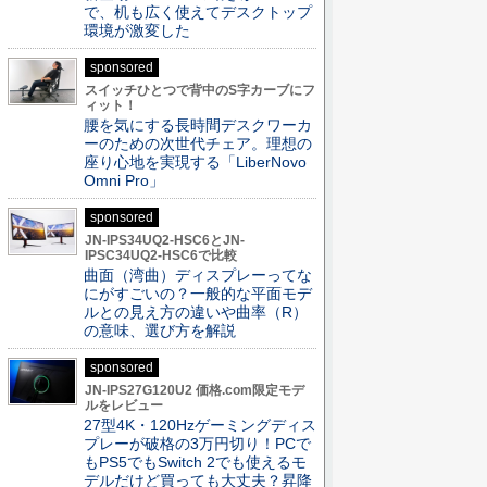
で、机も広く使えてデスクトップ
環境が激変した
sponsored
スイッチひとつで背中のS字カーブにフ
ィット！
腰を気にする長時間デスクワーカ
ーのための次世代チェア。理想の
座り心地を実現する「LiberNovo
Omni Pro」
sponsored
JN-IPS34UQ2-HSC6とJN-
IPSC34UQ2-HSC6で比較
曲面（湾曲）ディスプレーってな
にがすごいの？一般的な平面モデ
ルとの見え方の違いや曲率（R）
の意味、選び方を解説
sponsored
JN-IPS27G120U2 価格.com限定モデ
ルをレビュー
27型4K・120Hzゲーミングディス
プレーが破格の3万円切り！PCで
もPS5でもSwitch 2でも使えるモ
デルだけど買っても大丈夫？昇降