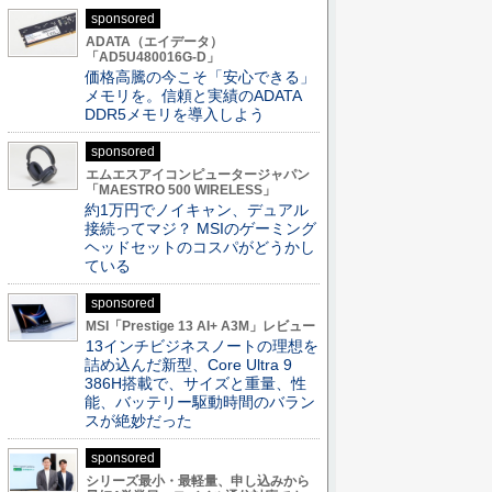
sponsored
ADATA（エイデータ）
「AD5U480016G-D」
価格高騰の今こそ「安心できる」
メモリを。信頼と実績のADATA
DDR5メモリを導入しよう
sponsored
エムエスアイコンピュータージャパン
「MAESTRO 500 WIRELESS」
約1万円でノイキャン、デュアル
接続ってマジ？ MSIのゲーミング
ヘッドセットのコスパがどうかし
ている
sponsored
MSI「Prestige 13 AI+ A3M」レビュー
13インチビジネスノートの理想を
詰め込んだ新型、Core Ultra 9
386H搭載で、サイズと重量、性
能、バッテリー駆動時間のバラン
スが絶妙だった
sponsored
シリーズ最小・最軽量、申し込みから