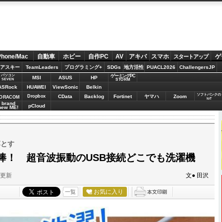
Phone/Mac
自動車
ホビー
自作PC
AV
アキバ
スマホ
ゲ
スタートアップ
アスキー
TeamLeaders
プログラミング+
SDGs
地方活性
PUACL2026
ChallengersJP
パソコン
ゲーミングPC
MSI
ASUS
HP
STORM
SEVEN
ASRock
HUAWEI
ViewSonic
Belkin
ソフトバンクの
Dropbox
CData
Backlog
Fortinet
ヤマハ
Zoom
ORACOM
IoT
brand
pCloud
new ME!
落とす
棒！ 超音波振動のUSB接続どこでも洗濯機
分更新
文● 田沢
お気に入り
一覧