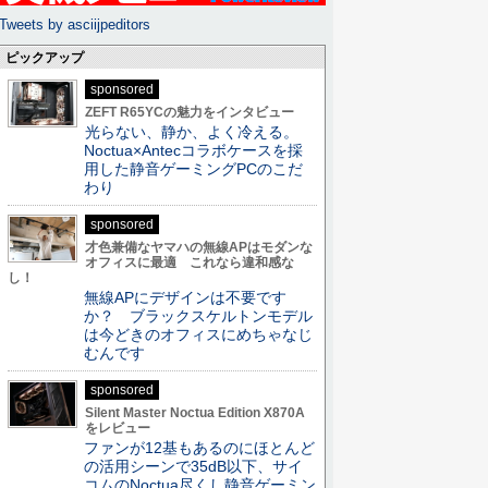
Tweets by asciijpeditors
ピックアップ
sponsored
ZEFT R65YCの魅力をインタビュー
光らない、静か、よく冷える。
Noctua×Antecコラボケースを採
用した静音ゲーミングPCのこだ
わり
sponsored
才色兼備なヤマハの無線APはモダンな
オフィスに最適 これなら違和感な
し！
無線APにデザインは不要です
か？ ブラックスケルトンモデル
は今どきのオフィスにめちゃなじ
むんです
sponsored
Silent Master Noctua Edition X870A
をレビュー
ファンが12基もあるのにほとんど
の活用シーンで35dB以下、サイ
コムのNoctua尽くし静音ゲーミン