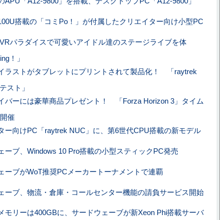
APU「A12-9800」を搭載、デスクトップPC「A12-9800」
i3-6100U搭載の「コミPo！」が付属したクリエイター向け小型PC
 VRパラダイスで可愛いアイドル達のステージライブを体
Sing！」
イラストがタブレットにプリントされて製品化！ 「raytrek
コンテスト」
バーには豪華商品プレゼント！ 「Forza Horizon 3」タイム
開催
ー向けPC「raytrek NUC」に、第6世代CPU搭載の新モデル
ーブ、Windows 10 Pro搭載の小型スティックPC発売
ェーブがWoT推奨PCメーカートーナメントで連覇
ェーブ、物流・倉庫・コールセンター機能の請負サービス開始
モリーは400GBに、サードウェーブが新Xeon Phi搭載サーバ