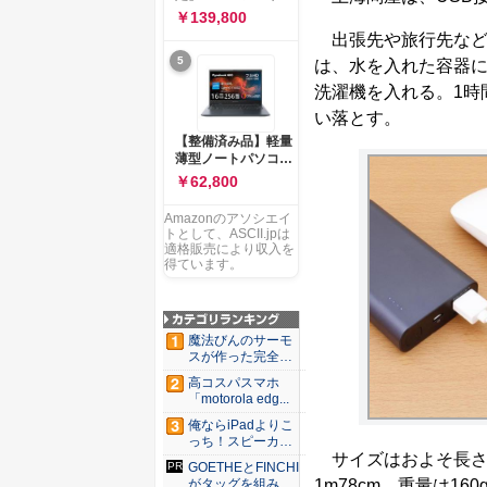
ー 83K9003JJP ノー
ソコン Vivobook 15
￥139,800
トPC
M1502NAQ 15.6イ
出張先や旅行先など
ンチ AMD Ryzen 7
5
は、水を入れた容器に
170 メモリ16GB
SSD 512GB
洗濯機を入れる。1時
Microsoft 365
い落とす。
Personal (24か月版)
搭載 Windows 11 重
【整備済み品】軽量
量1.7kg Wi-Fi 6E ク
薄型ノートパソコン
ワイエットブルー
dynabook G83 ■
￥62,800
M1502NAQ-
13.3型
R7165BUWS
FHD(1920x1080) -
Amazonのアソシエイ
高性能第11世代Core
トとして、ASCII.jpは
i5-1135G7 - メモリ
適格販売により収入を
16GB - SSD 256GB
得ています。
- Webカメラ -
WiFi&Bluetooth -
USB Type-C - MS
Office 2021 - Win11
魔法びんのサーモ
搭載
スが作った完全遮
光100...
高コスパスマホ
「motorola edg...
俺ならiPadよりこ
っち！スピーカー
サイズはおよそ長さ11
9個...
GOETHEとFINCHI
1m78cm。重量は1
がタッグを組み...