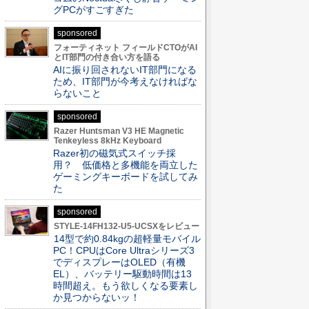
グPCがすごすぎた
sponsored
フォーティネット フィールドCTOがAI
とIT部門の付き合い方を語る
AIに振り回されないIT部門になる
ため、IT部門が今考えなければな
らないこと
sponsored
Razer Huntsman V3 HE Magnetic
Tenkeyless 8kHz Keyboard
Razer初の磁気式スイッチ採
用？ 低価格と多機能を両立した
ゲーミングキーボードを試してみ
た
sponsored
STYLE-14FH132-U5-UCSXをレビュー
14型で約0.84kgの超軽量モバイル
PC！CPUはCore Ultraシリーズ3
でディスプレーはOLED（有機
EL）、バッテリー駆動時間は13
時間超え。もう欲しくなる要素し
か見つからないッ！