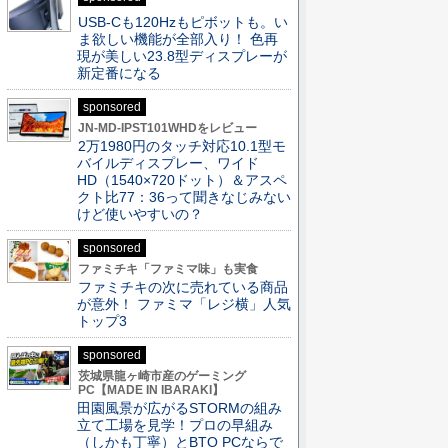
USB-Cも120Hzもピボットも。い
ま欲しい機能が全部入り！ 色再
現が美しい23.8型ディスプレーが
新定番になる
sponsored
JN-MD-IPST101WHDをレビュー
2万1980円のタッチ対応10.1型モ
バイルディスプレー、ワイド
HD（1540×720ドット）＆アスペ
クト比77：36って聞きなじみない
けど使いやすいの？
sponsored
ファミチキ「ファミマ味」も実食
ファミチキの次に売れている商品
が意外！ ファミマ「レジ横」人気
トップ3
sponsored
茨城県龍ヶ崎市産のゲーミング
PC【MADE IN IBARAKI】
田園風景が広がるSTORMの組み
立て工場を見学！プロの早組み
（しかも丁寧）とBTO PCならで