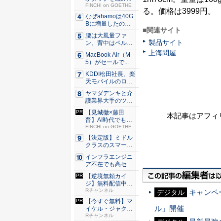
FINCHI on GOETHE
る。価格は3999円。
なぜahamoは40G
Bに増量したの
■関連サイト
か ...
腰は大風量ファ
製品サイト
ン、背中はペルチ
ェ冷却。ダ...
上海問屋
MacBook Air（M
5）がセールで...
KDDI松田社長、楽
天モバイルのロー
ミン...
ヤマダデンキと介
護業界大手のツク
イが協業...
【見城徹×藤田
本記事はアフィ
晋】AI時代でも変
わらない...
FINCHI on GOETHE
【決定版】ミドル
クラスのスマート
フォンの...
インフラエンジニ
ア不在でも高セキ
ュリティ...
【逆境無頼カイ
ジ】無料配信中！
Rチャンネ...
Rチャンネル
キャンペ
デジタル
【今すぐ無料】マ
ル」開催
イケル・ジャクソ
ン最後の...
Rチャンネル