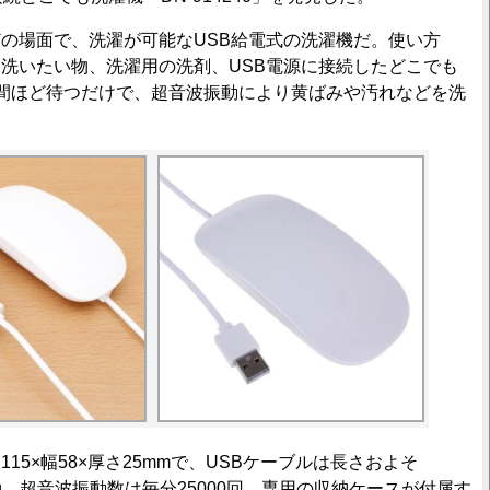
の場面で、洗濯が可能なUSB給電式の洗濯機だ。使い方
洗いたい物、洗濯用の洗剤、USB電源に接続したどこでも
間ほど待つだけで、超音波振動により黄ばみや汚れなどを洗
5×幅58×厚さ25mmで、USBケーブルは長さおよそ
60g。超音波振動数は毎分25000回。専用の収納ケースが付属す