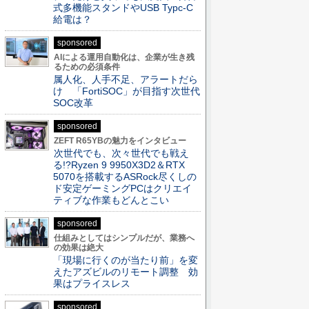
式多機能スタンドやUSB Typc-C
給電は？
sponsored
AIによる運用自動化は、企業が生き残
るための必須条件
属人化、人手不足、アラートだら
け 「FortiSOC」が目指す次世代
SOC改革
sponsored
ZEFT R65YBの魅力をインタビュー
次世代でも、次々世代でも戦え
る!?Ryzen 9 9950X3D2＆RTX
5070を搭載するASRock尽くしの
ド安定ゲーミングPCはクリエイ
ティブな作業もどんとこい
sponsored
仕組みとしてはシンプルだが、業務へ
の効果は絶大
「現場に行くのが当たり前」を変
えたアズビルのリモート調整 効
果はプライスレス
sponsored