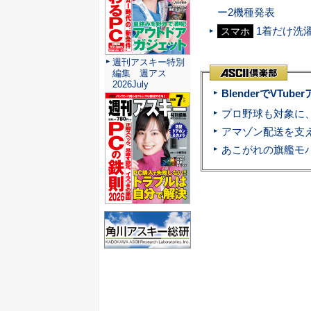
ー2機種発表
1着だけ洗
スマホ
週刊アスキー特別
編集 週アス
2026July
BlenderでVT