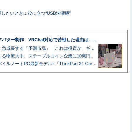
濯したいときに役に立つ“USB洗濯機”
uberアバター制作 VRChat対応で苦戦した理由は……
プロ野球も対象に、急成長する「予測市場」 これは投資か、ギャンブルか
アマゾン配送を支える物流大手、ステーブルコイン企業に10億円投資のワケ
あこがれの旗艦モバイルノートPC最新モデル=「ThinkPad X1 Carbon Gen 14 Aura Edition」実機レビュー