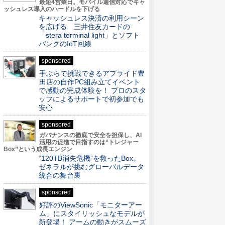
最短4営業日。モバイル通信対応でキャ
ッシュレス導入のハードルを下げる
キャッシュレス決済の利用シーン
を広げる 三井住友カードの
「stera terminal light」とソフト
バンクのIoT回線
sponsored
手ぶらで挑戦できるアプライド豊
田店の自作PC組み立てイベント
で感動の完成体験を！ プロのスタ
ッフによるサポートで初参加でも
安心
sponsored
ガバナンスの徹底で安全を担保し、AI
活用の促進で目指すのは“トレジャー
Box”という成長エンジン
“120TB消失危機”を救ったBox。
ゼネラルが挑むグローバルデータ
統合の舞台裏
sponsored
好評のViewSonic「モニターアー
ム」にスタイリッシュなモデルが
新登場！ アームの動きがスムーズ