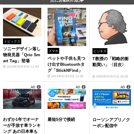
トピックス
ソニーデザイン落し
スマホ
ビジネス
物発見器「Qrio Sm
ペットや子供も見つ
T教授の「戦略的衝
art Tag」登場
け出すBluetoothタ
動買い」〈目次〉
2016年05月30日 11:00
グ「StickNFind」
2014年01月23日 11:30
2008年05月07日 00:00
AD
AD
AD
わずか1年でオーナ
最短5分で接続
ローソンアプリ／ク
ーが手放す車ランキ
ーポン配信中
ング あの日本車も