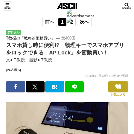
前へ
1
2
次へ
デジタル
T教授の「戦略的衝動買い」
― 第400回
スマホ貸し時に便利!? 物理キーでスマホアプリ
をロックできる「AP Lock」を衝動買い！
文● T教授、撮影● T教授
[PC表示へ]
2016年10月12日 12時00分更新
お気に入り