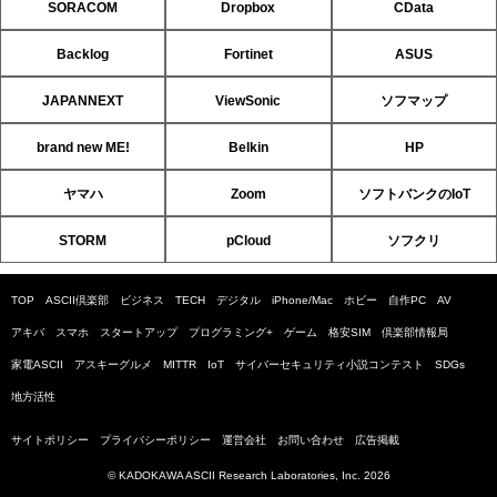
SORACOM
Dropbox
CData
Backlog
Fortinet
ASUS
JAPANNEXT
ViewSonic
ソフマップ
brand new ME!
Belkin
HP
ヤマハ
Zoom
ソフトバンクのIoT
STORM
pCloud
ソフクリ
TOP
ASCII倶楽部
ビジネス
TECH
デジタル
iPhone/Mac
ホビー
自作PC
AV
アキバ
スマホ
スタートアップ
プログラミング+
ゲーム
格安SIM
倶楽部情報局
家電ASCII
アスキーグルメ
MITTR
IoT
サイバーセキュリティ小説コンテスト
SDGs
地方活性
サイトポリシー
プライバシーポリシー
運営会社
お問い合わせ
広告掲載
© KADOKAWA ASCII Research Laboratories, Inc. 2026