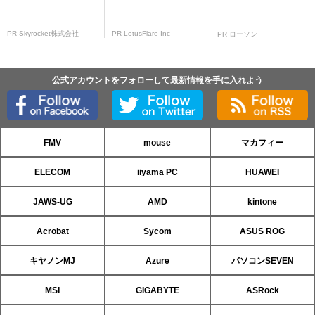
PR Skyrocket株式会社
PR LotusFlare Inc
PR ローソン
公式アカウントをフォローして最新情報を手に入れよう
FMV
mouse
マカフィー
ELECOM
iiyama PC
HUAWEI
JAWS-UG
AMD
kintone
Acrobat
Sycom
ASUS ROG
キヤノンMJ
Azure
パソコンSEVEN
MSI
GIGABYTE
ASRock