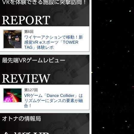
第6回
ワイヤーアクションで移動！新
感覚VR eスポーツ「TOWER
TAG」体験レポ
第127回
VRゲーム「Dance Collider」は
リズムゲーにダンスの要素が融
合！