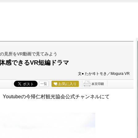
の見所をVR動画で見てみよう
体感できるVR短編ドラマ
文● たかヰトモき／Mogura VR
お気に入り
一覧
outubeの今帰仁村観光協会公式チャンネルにて