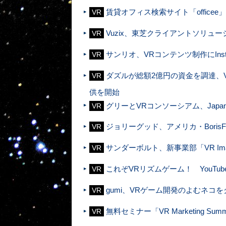
賃貸オフィス検索サイト「office
VR
Vuzix、東芝クライアントソリ
VR
サンリオ、VRコンテンツ制作にIns
VR
ダズルが総額2億円の資金を調達、
VR
供を開始
グリーとVRコンソーシアム、Japan 
VR
ジョリーグッド、アメリカ・Boris
VR
サンダーボルト、新事業部「VR Imag
VR
これぞVRリズムゲーム！ YouTubeの
VR
gumi、VRゲーム開発のよむネコ
VR
無料セミナー「VR Marketing Summ
VR