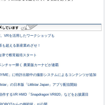
et」開催。VRを活用したワークショップも
茶も超える新産業めざせ！
会津で椎茸栽培スタート
ベンチャー輝く 農業版カーナビが連覇
INYME」に特許出願中の撮影システムによるコンテンツが追加
tar」の日本版「Littlstar Japan」アプリ配信開始
るVR HMD「Snapdragon VR820」などをお披露目
MR. ROBOTからの挑戦状」が公開