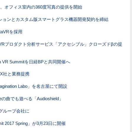
e」、オフィス室内の360度写真の提供を開始
ューションとカスタム版スマートグラス機器開発契約を締結
taVRを採用
VRプロダクト分析サービス「アクセシブル」クローズドβの提
VR Summitを日経BPと共同開催へ
FX社と業務提携
ination Labo」を名古屋にて開設
曲でも遊べる「Audioshield」
をグループ会社に
it 2017 Spring」が3月23日に開催