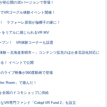
VR」が初公開の3Dバージョンで登場！
EでVRゴーグル体験イベント開催！
体験！ ラフォーレ原宿が伽椰子の家に！
ストをリアルに感じられるVR MV
ープン！ VR体験コーナーも設置
光体験～北海道美唄市～」コンテンツ拡充のほか多言語化対応に
める！ イベントで公開
のライブ映像が360度動画で登場
c Room」で遊んだ！
個を全国のドコモショップに供給
専門ファンド「Colopl VR Fund 2」を設立