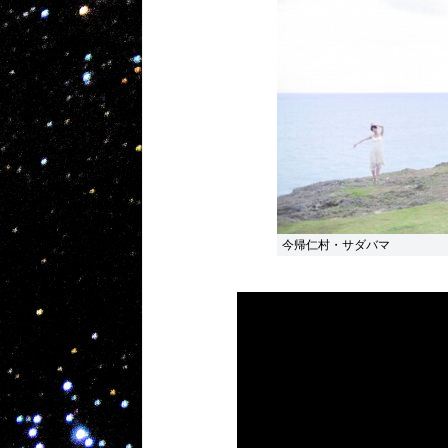
今帰仁村・サダバマ