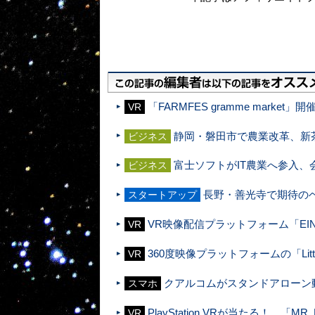
「FARMFES gramme mark
VR
静岡・磐田市で農業改革、新
ビジネス
富士ソフトがIT農業へ参入、
ビジネス
長野・善光寺で期待の
スタートアップ
VR映像配信プラットフォーム「E
VR
360度映像プラットフォームの「Littls
VR
クアルコムがスタンドアローン動作す
スマホ
PlayStation VRが当たる！ 「
VR