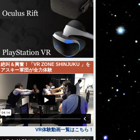
絶叫＆興奮！「VR ZONE SHINJUKU 」を
アスキー軍団が全力体験
VR体験動画一覧はこちら！