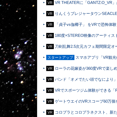
VR THEATERに「GANTZ:O_
VR
りんくうプレジャータウンSEACL
VR
「貞子vs伽椰子」 をVRで恐怖
VR
180度×STEREO映像のアーティ
VR
刀剣乱舞2.5次元カフェ期間限定オ
VR
スマホアプリ「VR観
スタートアップ
ローラの花嫁姿が360度VRで楽し
VR
バンド「オメでたい頭でなにより」
VR
VRでスポーツジム体験ができる「Re
VR
ゲートウエイのVRスコープ60万
VR
コロプラとコロプラネクスト、新たなVR
VR