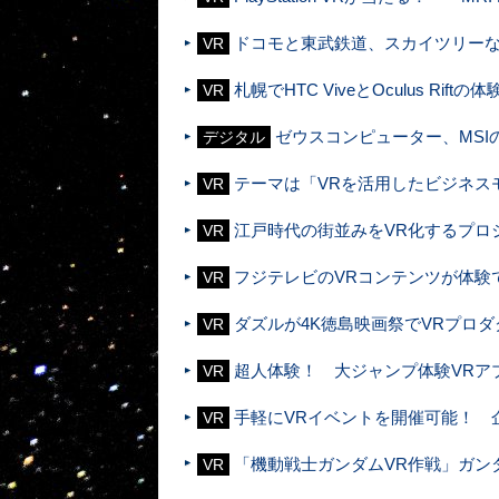
ドコモと東武鉄道、スカイツリーな
VR
札幌でHTC ViveとOculus Rif
VR
ゼウスコンピューター、MSI
デジタル
テーマは「VRを活用したビジネス
VR
江戸時代の街並みをVR化するプロ
VR
フジテレビのVRコンテンツが体験で
VR
ダズルが4K徳島映画祭でVRプロ
VR
超人体験！ 大ジャンプ体験VRアプリ「
VR
手軽にVRイベントを開催可能！ 企業
VR
「機動戦士ガンダムVR作戦」ガン
VR