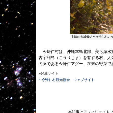
主演の大城優紀と今帰仁村の
今帰仁村は、沖縄本島北部、美ら海水族
古宇利島（こうりじま）を有する村。人
の豚である今帰仁アグー、在来の野菜で
■関連サイト
今帰仁村観光協会 ウェブサイト
本記事はアフィリエイト