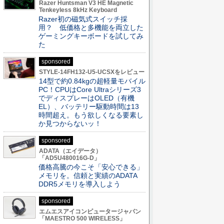
Razer Huntsman V3 HE Magnetic
Tenkeyless 8kHz Keyboard
Razer初の磁気式スイッチ採
用？ 低価格と多機能を両立した
ゲーミングキーボードを試してみ
た
sponsored
STYLE-14FH132-U5-UCSXをレビュー
14型で約0.84kgの超軽量モバイル
PC！CPUはCore Ultraシリーズ3
でディスプレーはOLED（有機
EL）、バッテリー駆動時間は13
時間超え。もう欲しくなる要素し
か見つからないッ！
sponsored
ADATA（エイデータ）
「AD5U480016G-D」
価格高騰の今こそ「安心できる」
メモリを。信頼と実績のADATA
DDR5メモリを導入しよう
sponsored
エムエスアイコンピュータージャパン
「MAESTRO 500 WIRELESS」