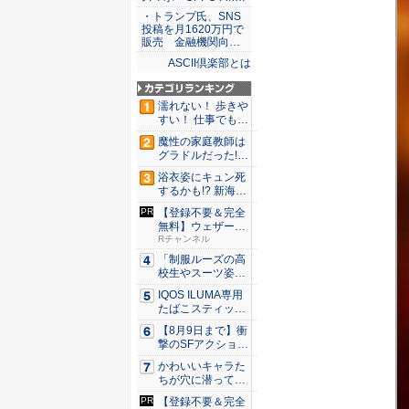
・トランプ氏、SNS
投稿を月1620万円で
販売 金融機関向…
ASCII倶楽部とは
濡れない！ 歩きや
すい！ 仕事でも履
ける...
魔性の家庭教師は
グラドルだった!?
村雨...
浴衣姿にキュン死
するかも!? 新海ま
きが...
【登録不要＆完全
無料】ウェザーニ
ュースが...
Rチャンネル
「制服ルーズの高
校生やスーツ姿の
OLを演...
IQOS ILUMA専用
たばこスティッ
ク...
【8月9日まで】衝
撃のSFアクション
『G...
かわいいキャラた
ちが穴に潜ってひ
どい目に...
【登録不要＆完全