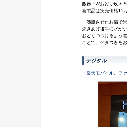
飯器「Wおどり炊き 
新製品は実売価格11
沸騰させたお湯で米を
炊きあげ後半に水が少
おどりつづけるよう進
ことで、ベタつきを
デジタル
・
楽天モバイル、ファー