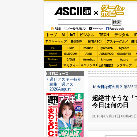
ASCII.jp
ゲーム・
ホビー
トップ
AI
IoT
ビジネス
TECH
デジタル
i
アスキーキッズ
格安SIM
家電ASCII
アスキーグルメ
週刊
FMV
mouse
iiyamaPC
Sycom
PC
ELECOM
AMD
ASUS ROG
Digital
GIGABYTE
JAWS
Acrobat
kintone
Azure
Business
S
JAPANNEXT
マカフィー
キヤノンMJ
ソフマップ
Special
注目ニュース
週刊アスキー特別
編集 週アス
今日は何の日？
第286
2026August
超絶甘そうな「
今日は何の日
2016年09月21日 06時45