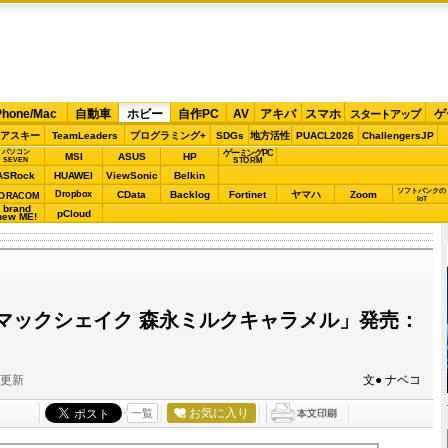
Phone/Mac
自動車
ホビー
自作PC
AV
アキバ
スマホ
ゲ
スタートアップ
アスキー
TeamLeaders
プログラミング+
SDGs
地方活性
PUACL2026
ChallengersJP
パソコン
ゲーミングPC
MSI
ASUS
HP
STORM
SEVEN
ASRock
HUAWEI
ViewSonic
Belkin
ソフトバンクの
Dropbox
CData
Backlog
Fortinet
ヤマハ
Zoom
ORACOM
IoT
brand
pCloud
new ME!
回
マックシェイク 森永ミルクキャラメル」発売：
分更新
文● ナベコ
お気に入り
一覧