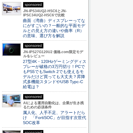
sponsored
JN-IPS34UQ2-HSC6とJN-
IPSC34UQ2-HSC6で比較
曲面（湾曲）ディスプレーってな
にがすごいの？一般的な平面モデ
ルとの見え方の違いや曲率（R）
の意味、選び方を解説
sponsored
JN-IPS27G120U2 価格.com限定モデ
ルをレビュー
27型4K・120Hzゲーミングディス
プレーが破格の3万円切り！PCで
もPS5でもSwitch 2でも使えるモ
デルだけど買っても大丈夫？昇降
式多機能スタンドやUSB Typc-C
給電は？
sponsored
AIによる運用自動化は、企業が生き残
るための必須条件
属人化、人手不足、アラートだら
け 「FortiSOC」が目指す次世代
SOC改革
sponsored