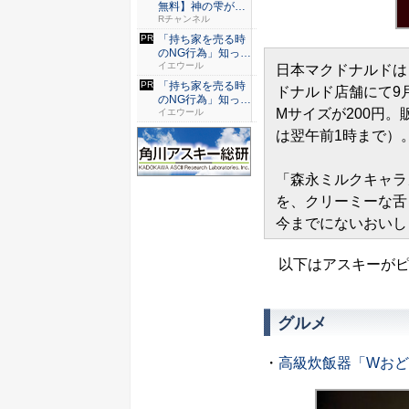
無料】神の雫がR
チャンネ...
Rチャンネル
「持ち家を売る時
のNG行為」知って
るだけ...
イエウール
日本マクドナルドは
「持ち家を売る時
ドナルド店舗にて9
のNG行為」知って
Mサイズが200円。
るだけ...
イエウール
は翌午前1時まで）
「森永ミルクキャラ
を、クリーミーな舌
今までにないおいし
以下はアスキーがピ
グルメ
・
高級炊飯器「Wお