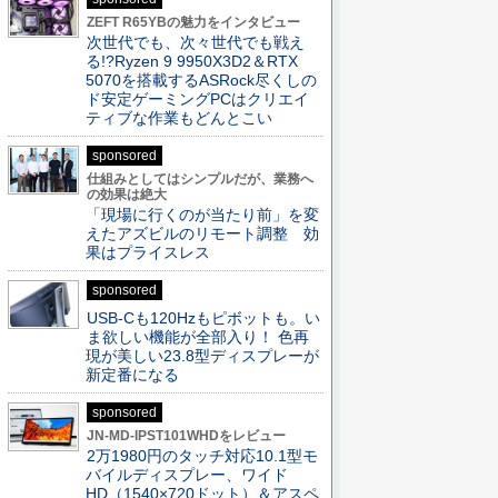
ZEFT R65YBの魅力をインタビュー
次世代でも、次々世代でも戦え
る!?Ryzen 9 9950X3D2＆RTX
5070を搭載するASRock尽くしの
ド安定ゲーミングPCはクリエイ
ティブな作業もどんとこい
sponsored
仕組みとしてはシンプルだが、業務へ
の効果は絶大
「現場に行くのが当たり前」を変
えたアズビルのリモート調整 効
果はプライスレス
sponsored
USB-Cも120Hzもピボットも。い
ま欲しい機能が全部入り！ 色再
現が美しい23.8型ディスプレーが
新定番になる
sponsored
JN-MD-IPST101WHDをレビュー
2万1980円のタッチ対応10.1型モ
バイルディスプレー、ワイド
HD（1540×720ドット）＆アスペ