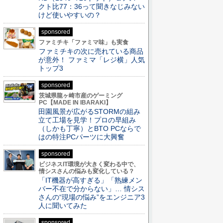
クト比77：36って聞きなじみない
けど使いやすいの？
sponsored
ファミチキ「ファミマ味」も実食
ファミチキの次に売れている商品
が意外！ ファミマ「レジ横」人気
トップ3
sponsored
茨城県龍ヶ崎市産のゲーミング
PC【MADE IN IBARAKI】
田園風景が広がるSTORMの組み
立て工場を見学！プロの早組み
（しかも丁寧）とBTO PCならで
はの特注PCパーツに大興奮
sponsored
ビジネスIT環境が大きく変わる中で、
情シスさんの悩みも変化している？
「IT機器が高すぎる」「熟練メン
バー不在で分からない」… 情シス
さんの“現場の悩み”をエンジニア3
人に聞いてみた
sponsored