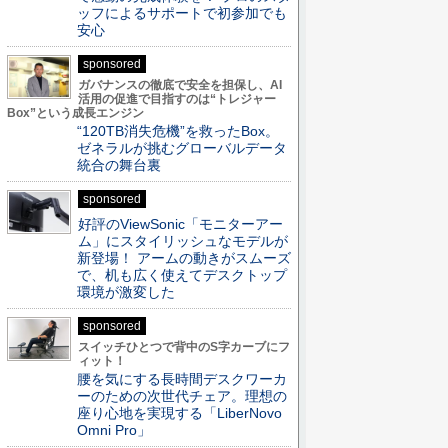
ッフによるサポートで初参加でも
安心
sponsored
ガバナンスの徹底で安全を担保し、AI
活用の促進で目指すのは“トレジャー
Box”という成長エンジン
“120TB消失危機”を救ったBox。
ゼネラルが挑むグローバルデータ
統合の舞台裏
sponsored
好評のViewSonic「モニターアー
ム」にスタイリッシュなモデルが
新登場！ アームの動きがスムーズ
で、机も広く使えてデスクトップ
環境が激変した
sponsored
スイッチひとつで背中のS字カーブにフ
ィット！
腰を気にする長時間デスクワーカ
ーのための次世代チェア。理想の
座り心地を実現する「LiberNovo
Omni Pro」