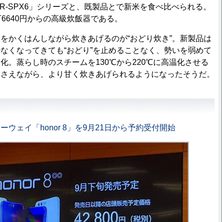
SR-SPX6」シリーズと、既製品とで新米を食べ比べられる。
万6640円からの高級炊飯器である。
かくはんしながら炊きあげるのが“おどり炊き”。新製品は
なくなってきても“おどり”を止めることなく、勢いを弱めて
化。蒸らし時のスチームを130℃から220℃に高温化させる
おさえながら、より甘く炊きあげられるようになったそうだ。
ウェイ「honor 8」を9月21日から予約受付開始