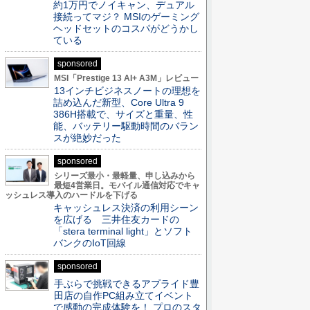
約1万円でノイキャン、デュアル
接続ってマジ？ MSIのゲーミング
ヘッドセットのコスパがどうかし
ている
sponsored
MSI「Prestige 13 AI+ A3M」レビュー
13インチビジネスノートの理想を
詰め込んだ新型、Core Ultra 9
386H搭載で、サイズと重量、性
能、バッテリー駆動時間のバラン
スが絶妙だった
sponsored
シリーズ最小・最軽量、申し込みから
最短4営業日。モバイル通信対応でキャ
ッシュレス導入のハードルを下げる
キャッシュレス決済の利用シーン
を広げる 三井住友カードの
「stera terminal light」とソフト
バンクのIoT回線
sponsored
手ぶらで挑戦できるアプライド豊
田店の自作PC組み立てイベント
で感動の完成体験を！ プロのスタ