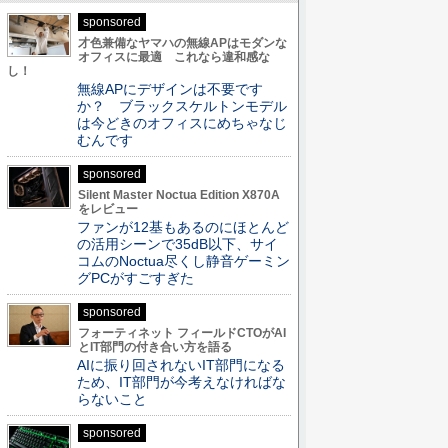
sponsored
才色兼備なヤマハの無線APはモダンな
オフィスに最適 これなら違和感な
し！
無線APにデザインは不要です
か？ ブラックスケルトンモデル
は今どきのオフィスにめちゃなじ
むんです
sponsored
Silent Master Noctua Edition X870A
をレビュー
ファンが12基もあるのにほとんど
の活用シーンで35dB以下、サイ
コムのNoctua尽くし静音ゲーミン
グPCがすごすぎた
sponsored
フォーティネット フィールドCTOがAI
とIT部門の付き合い方を語る
AIに振り回されないIT部門になる
ため、IT部門が今考えなければな
らないこと
sponsored