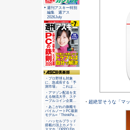
週刊アスキー特別
編集 週アス
2026July
ASCII倶楽部
・プロ野球も対象
に、急成長する「予
測市場」 これは…
・アマゾン配送を支
える物流大手、ステ
ーブルコイン企業…
・
超絶甘そうな「マッ
・あこがれの旗艦モ
バイルノートPC最新
モデル=「ThinkPa…
・ハッセルブラッド
搭載の頂上カメラ・
スマホ「OPPO Fin…