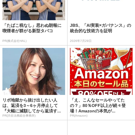
「たばこ税なし」思わぬ朗報に
JBS、「AI実装×ガバナンス」の
喫煙者が群がる新型タバコ
統合的な技術力を証明
PR(株式会社HAL)
2026年7月29日
リボ地獄から抜け出したい人
「え、こんなセールやってた
は、返済を3～6ヶ月停止して
の？」80％OFF以上が続々登
『大幅に減額してから返済す...
場！Amazonの本気が...
PR(渋谷法務総合事務所)
PR(Amazon)