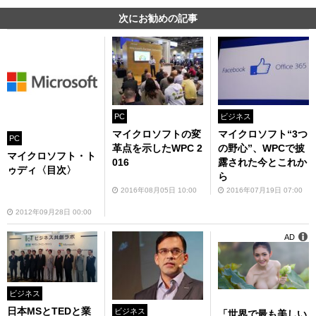
次にお勧めの記事
PC
ビジネス
マイクロソフトの変
マイクロソフト“3つ
PC
革点を示したWPC 2
の野心”、WPCで披
マイクロソフト・ト
016
露された今とこれか
ゥディ〈目次〉
ら
2016年08月05日 10:00
2016年07月19日 07:00
2012年09月28日 00:00
AD
ビジネス
日本MSとTEDと業
ビジネス
「世界で最も美しい