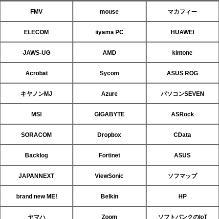
FMV
mouse
マカフィー
ELECOM
iiyama PC
HUAWEI
JAWS-UG
AMD
kintone
Acrobat
Sycom
ASUS ROG
キヤノンMJ
Azure
パソコンSEVEN
MSI
GIGABYTE
ASRock
SORACOM
Dropbox
CData
Backlog
Fortinet
ASUS
JAPANNEXT
ViewSonic
ソフマップ
brand new ME!
Belkin
HP
ヤマハ
Zoom
ソフトバンクのIoT