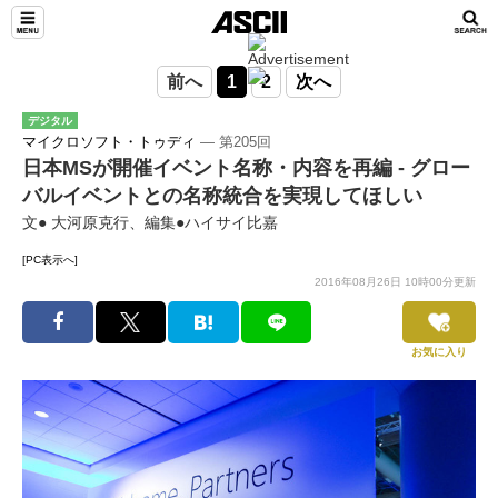
前へ
1
2
次へ
デジタル
マイクロソフト・トゥディ
― 第205回
日本MSが開催イベント名称・内容を再編 - グロー
バルイベントとの名称統合を実現してほしい
文● 大河原克行、編集●ハイサイ比嘉
[PC表示へ]
2016年08月26日 10時00分更新
お気に入り