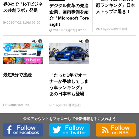
界8社で「IoTビジネ
顔ランキング」日本
デジタル変革の先進
ス共創ラボ」発足
人トップに驚き！
企業、国内事例を紹
介「Microsoft Fore
2016年02月10日 06:00
sight」
PR Skyrocket株式会社
2016年09月07日 07:00
AD
AD
最短5分で接続
「たった1年でオー
ナーが手放してしま
う車ランキング」
あの日本車も登場
PR LotusFlare Inc
PR Skyrocket株式会社
公式アカウントをフォローして最新情報を手に入れよう