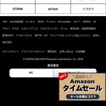
STORM
pCloud
ソフクリ
TOP
ASCII倶楽部
ビジネス
TECH
デジタル
iPhone/Mac
ホビー
自作PC
AV
アキバ
スマホ
スタートアップ
プログラミング+
ゲーム
格安SIM
倶楽部情報局
家電ASCII
アスキーグルメ
MITTR
IoT
サイバーセキュリティ小説コンテスト
SDGs
地方活性
サイトポリシー
プライバシーポリシー
運営会社
お問い合わせ
広告掲載
© KADOKAWA ASCII Research Laboratories, Inc. 2026
表示形式
PC
スマートフォン