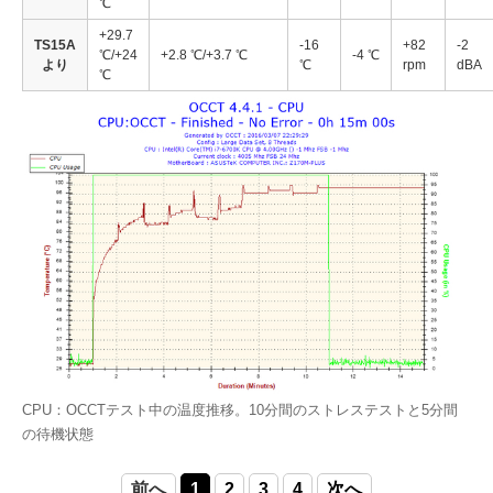
℃
+29.7
TS15A
-16
+82
-2
℃/+24
+2.8 ℃/+3.7 ℃
-4 ℃
より
℃
rpm
dBA
℃
CPU：OCCTテスト中の温度推移。10分間のストレステストと5分間
の待機状態
前へ
1
2
3
4
次へ