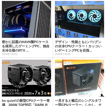
密かに話題のHAVN製PCケース
デザイン・性能ともにバツグン
を採用したゲーミングPC、独自
の水冷CPUクーラー！カッコい
水冷仕様のRTX ...
いゲーミングPCを目指...
2026年7月3日
2026年7月2日
be quiet!の新型CPUクーラー登
一見すると幅広のシングルタワ
場 300W TDP対応「DARK R
ー型CPUクーラー。しかし、そ