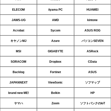
ELECOM
iiyama PC
HUAWEI
JAWS-UG
AMD
kintone
Acrobat
Sycom
ASUS ROG
キヤノンMJ
Azure
パソコンSEVEN
MSI
GIGABYTE
ASRock
SORACOM
Dropbox
CData
Backlog
Fortinet
ASUS
JAPANNEXT
ViewSonic
ソフマップ
brand new ME!
Belkin
HP
ヤマハ
Zoom
ソフトバンクのIoT