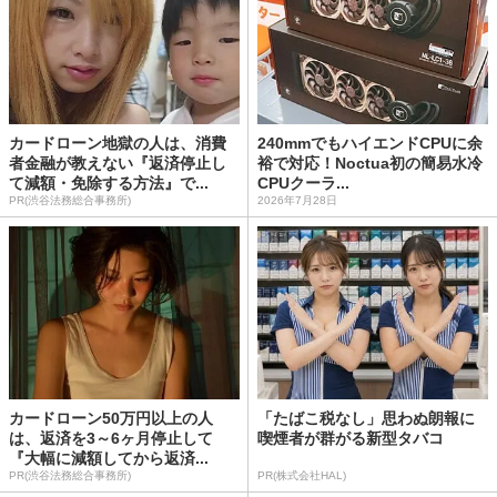
カードローン地獄の人は、消費
240mmでもハイエンドCPUに余
者金融が教えない『返済停止し
裕で対応！Noctua初の簡易水冷
て減額・免除する方法』で...
CPUクーラ...
PR(渋谷法務総合事務所)
2026年7月28日
カードローン50万円以上の人
「たばこ税なし」思わぬ朗報に
は、返済を3～6ヶ月停止して
喫煙者が群がる新型タバコ
『大幅に減額してから返済...
PR(渋谷法務総合事務所)
PR(株式会社HAL)