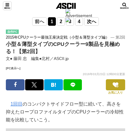
前へ
1
2
3
4
次へ
自作PC
2015年CPUクーラー最強王座決定戦（小型＆薄型タイプ編）
― 第2回
小型＆薄型タイプのCPUクーラー9製品を見極め
る！【第2回】
文● 藤田 忠 編集●北村／ASCII.jp
[PC表示へ]
2016年03月23日 12時00分更新
お気に入り
1回目
のコンパクトサイドフロー型に続いて、高さを
抑えたロープロファイルタイプのCPUクーラーの冷却性
能を比較していこう。