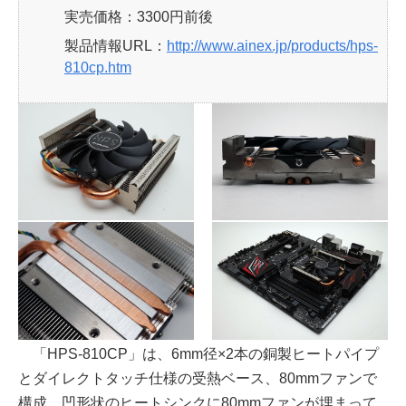
実売価格：3300円前後
製品情報URL：
http://www.ainex.jp/products/hps-
810cp.htm
「HPS-810CP」は、6mm径×2本の銅製ヒートパイプ
とダイレクトタッチ仕様の受熱ベース、80mmファンで
構成。凹形状のヒートシンクに80mmファンが埋まって