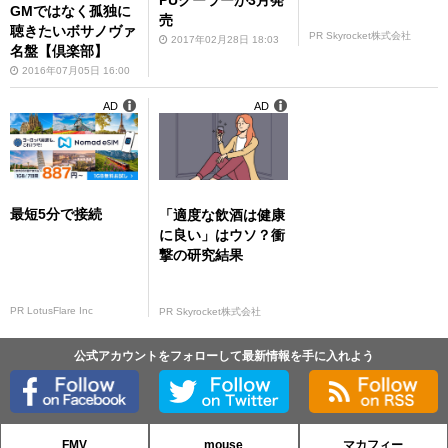
GMではなく孤独に
売
聴きたいボサノヴァ
PR Skyrocket株式会社
2017年02月28日 18:03
名盤【倶楽部】
2016年07月05日 16:00
AD
AD
最短5分で接続
「適度な飲酒は健康
に良い」はウソ？衝
撃の研究結果
PR LotusFlare Inc
PR Skyrocket株式会社
公式アカウントをフォローして最新情報を手に入れよう
FMV
mouse
マカフィー