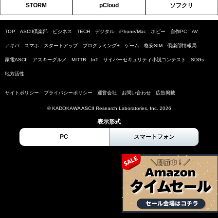
STORM
pCloud
ソフクリ
TOP
ASCII倶楽部
ビジネス
TECH
デジタル
iPhone/Mac
ホビー
自作PC
AV
アキバ
スマホ
スタートアップ
プログラミング+
ゲーム
格安SIM
倶楽部情報局
家電ASCII
アスキーグルメ
MITTR
IoT
サイバーセキュリティ小説コンテスト
SDGs
地方活性
サイトポリシー
プライバシーポリシー
運営会社
お問い合わせ
広告掲載
© KADOKAWA ASCII Research Laboratories, Inc. 2026
表示形式
PC
スマートフォン