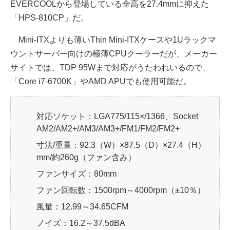
EVERCOOLから登場している全高を27.4mmに抑えた
「HPS-810CP」だ。
Mini-ITXよりも薄いThin Mini-ITXケースや1Uラックマ
ウントサーバー向けの極薄CPUクーラーだが、メーカー
サイトでは、TDP 95Wまで対応がうたわれいるので、
「Core i7-6700K」やAMD APUでも使用可能だ。
対応ソケット：LGA775/115×/1366、Socket
AM2/AM2+/AM3/AM3+/FM1/FM2/FM2+
寸法/重量：92.3（W）×87.5（D）×27.4（H）
mm/約260g（ファン含み）
ファンサイズ：80mm
ファン回転数：1500rpm～4000rpm（±10％）
風量：12.99～34.65CFM
ノイズ：16.2～37.5dBA