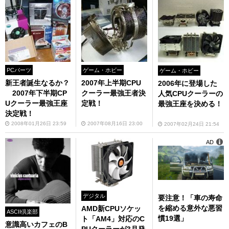
PCパーツ
ゲーム・ホビー
ゲーム・ホビー
新王者誕生なるか？
2007年上半期CPU
2006年に登場した
2007年下半期CP
クーラー最強王者決
人気CPUクーラーの
Uクーラー最強王座
定戦！
最強王座を決める！
決定戦！
2008年01月26日 23:59
2007年08月16日 23:00
2007年02月24日 21:54
AD
デジタル
要注意！「車の寿命
を縮める意外な悪習
AMD新CPUソケッ
ASCII倶楽部
慣19選」
ト「AM4」対応のC
意識高いカフェのB
PUクーラーが3月発