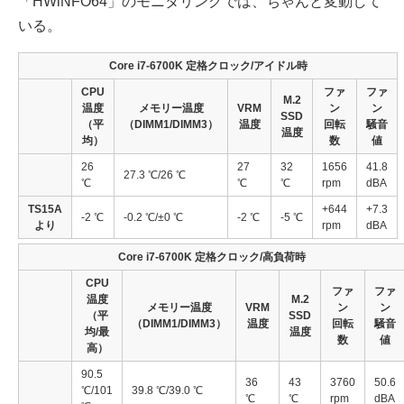
「HWiNFO64」のモニタリングでは、ちゃんと変動して
いる。
Core i7-6700K 定格クロック/アイドル時
CPU
ファ
ファ
M.2
温度
メモリー温度
VRM
ン
ン
SSD
（平
（DIMM1/DIMM3）
温度
回転
騒音
温度
均）
数
値
26
27
32
1656
41.8
27.3 ℃/26 ℃
℃
℃
℃
rpm
dBA
TS15A
+644
+7.3
-2 ℃
-0.2 ℃/±0 ℃
-2 ℃
-5 ℃
より
rpm
dBA
Core i7-6700K 定格クロック/高負荷時
CPU
ファ
ファ
温度
M.2
メモリー温度
VRM
ン
ン
（平
SSD
（DIMM1/DIMM3）
温度
回転
騒音
均/最
温度
数
値
高）
90.5
36
43
3760
50.6
℃/101
39.8 ℃/39.0 ℃
℃
℃
rpm
dBA