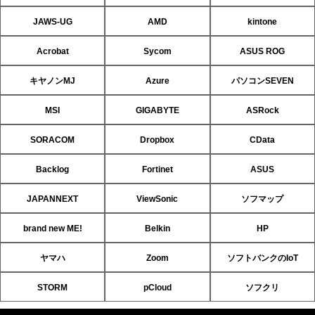
JAWS-UG
AMD
kintone
Acrobat
Sycom
ASUS ROG
キヤノンMJ
Azure
パソコンSEVEN
MSI
GIGABYTE
ASRock
SORACOM
Dropbox
CData
Backlog
Fortinet
ASUS
JAPANNEXT
ViewSonic
ソフマップ
brand new ME!
Belkin
HP
ヤマハ
Zoom
ソフトバンクのIoT
STORM
pCloud
ソフクリ