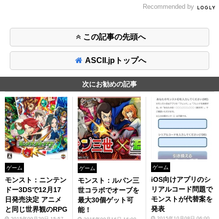
Recommended by
この記事の先頭へ
ASCII.jpトップへ
次にお勧めの記事
ゲーム
ゲーム
ゲーム
iOS向けアプリのシ
モンスト：ニンテン
モンスト：ルパン三
リアルコード問題で
ドー3DSで12月17
世コラボでオーブを
モンストが代替案を
日発売決定 アニメ
最大30個ゲット可
発表
と同じ世界観のRPG
能！
2015年10月08日 06:00
2015年09月29日 15:57