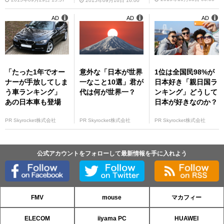
2015年09月16日 16:00
AD
AD
AD
「たった1年でオー
意外な「日本が世界
1位は全国民98%が
ナーが手放してしま
一なこと10選」君が
日本好き「親日国ラ
う車ランキング」
代は何が世界一？
ンキング」どうして
あの日本車も登場
日本が好きなのか？
PR Skyrocket株式会社
PR Skyrocket株式会社
PR Skyrocket株式会社
公式アカウントをフォローして最新情報を手に入れよう
FMV
mouse
マカフィー
ELECOM
iiyama PC
HUAWEI