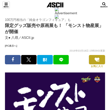
100万円相当の「純金オラゴンフィギュア」も
限定グッズ販売や原画展も！ 「モンスト物産展」
が開催
文● 八尋／ASCII.jp
[PC表示へ]
2016年03月18日 15時39分更新
お気に入り