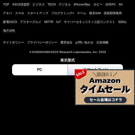
TOP
ASCII倶楽部
ビジネス
TECH
デジタル
iPhone/Mac
ホビー
自作PC
AV
アキバ
スマホ
スタートアップ
プログラミング+
ゲーム
格安SIM
倶楽部情報局
家電ASCII
アスキーグルメ
MITTR
IoT
サイバーセキュリティ小説コンテスト
SDGs
地方活性
サイトポリシー
プライバシーポリシー
運営会社
お問い合わせ
広告掲載
© KADOKAWA ASCII Research Laboratories, Inc. 2026
表示形式
PC
スマートフォン