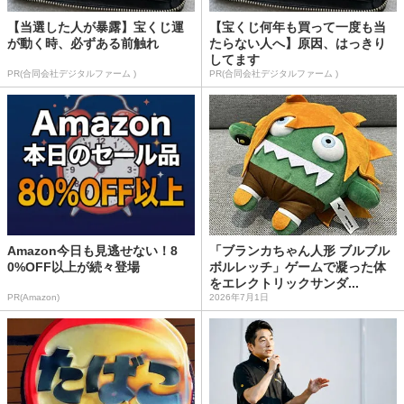
【当選した人が暴露】宝くじ運
【宝くじ何年も買って一度も当
が動く時、必ずある前触れ
たらない人へ】原因、はっきり
してます
PR(合同会社デジタルファーム )
PR(合同会社デジタルファーム )
Amazon今日も見逃せない！8
「ブランカちゃん人形 ブルブル
0%OFF以上が続々登場
ボルレッチ」ゲームで凝った体
をエレクトリックサンダ...
PR(Amazon)
2026年7月1日