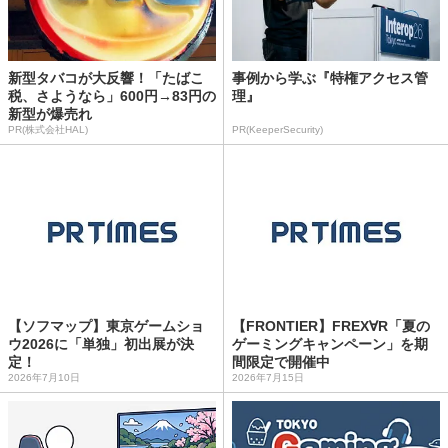
新型タバコが大反響！「たばこ
事例から学ぶ『特権アクセス管
税、さようなら」600円→83円の
理』
新型が爆売れ
PR(株式会社HAL)
PR(KeeperSecurity)
【ソフマップ】東京ゲームショ
【FRONTIER】FREX∀R「夏の
ウ2026に「単独」初出展が決
ゲーミングキャンペーン」を期
定！
間限定で開催中
2026年7月10日
2026年7月15日