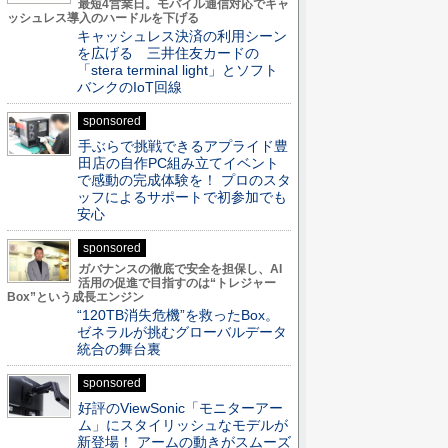
最短4営業日。モバイル通信対応でキャ
ッシュレス導入のハードルを下げる
キャッシュレス決済の利用シーン
を広げる 三井住友カードの
「stera terminal light」とソフト
バンクのIoT回線
sponsored
手ぶらで挑戦できるアプライド豊
田店の自作PC組み立てイベント
で感動の完成体験を！ プロのスタ
ッフによるサポートで初参加でも
安心
sponsored
ガバナンスの徹底で安全を担保し、AI
活用の促進で目指すのは“トレジャー
Box”という成長エンジン
“120TB消失危機”を救ったBox。
ゼネラルが挑むグローバルデータ
統合の舞台裏
sponsored
好評のViewSonic「モニターアー
ム」にスタイリッシュなモデルが
新登場！ アームの動きがスムーズ