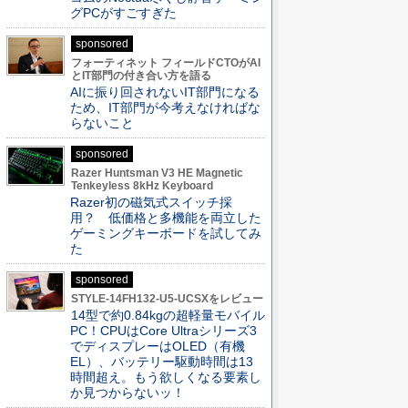
グPCがすごすぎた
sponsored
フォーティネット フィールドCTOがAI
とIT部門の付き合い方を語る
AIに振り回されないIT部門になる
ため、IT部門が今考えなければな
らないこと
sponsored
Razer Huntsman V3 HE Magnetic
Tenkeyless 8kHz Keyboard
Razer初の磁気式スイッチ採
用？ 低価格と多機能を両立した
ゲーミングキーボードを試してみ
た
sponsored
STYLE-14FH132-U5-UCSXをレビュー
14型で約0.84kgの超軽量モバイル
PC！CPUはCore Ultraシリーズ3
でディスプレーはOLED（有機
EL）、バッテリー駆動時間は13
時間超え。もう欲しくなる要素し
か見つからないッ！