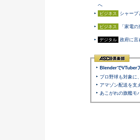
へ
シャープ
ビジネス
「家電の
ビジネス
政府に言
デジタル
BlenderでVT