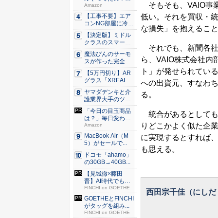
そもそも、VAIO事
80％O...
Amazon
【工事不要】エア
低い。それを買収・
コンNG部屋に冷房
な損失」を抱えるこ
を！ ...
【決定版】ミドル
クラスのスマート
それでも、新聞各社
フォンの...
魔法びんのサーモ
ら、VAIO株式会社
スが作った完全遮
光100...
ト」が発せられている
【5万円切り】AR
グラス「XREAL
への出資元、すなわ
x...
ヤマダデンキと介
る。
護業界大手のツク
イが協業...
「今日の目玉商品
統合があるとしても
は？」毎日変わる
りどこかよく似た企
Amaz...
Amazon
MacBook Air（M
に実現するとすれば
5）がセールで...
も思える。
ドコモ「ahamo」
の30GB→40GB...
【見城徹×藤田
晋】AI時代でも変
わらない...
FINCHI on GOETHE
西田宗千佳（にしだ
GOETHEとFINCHI
がタッグを組み...
FINCHI on GOETHE