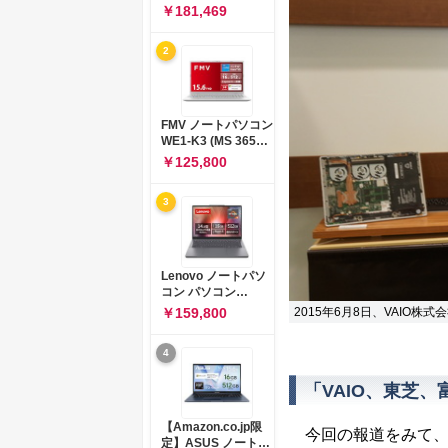
コン 15-fd 15.6イン
￥181,469
チ インテル Core 5
120U メモリ16GB
2
SSD512GB
Windows 11
Microsoft Office
2024搭載 WPS
Office搭載 カメラシ
FMV ノートパソコン
ャッター 指紋認証 薄
WE1-K3 (MS 365
型 Copilotキー搭載
Personal/Copilotキ
￥125,800
ナチュラルシルバー
ー搭載/Win 11/15.6
(BJ0M5PA-AAAI)
型/Core
3
i5/16GB/SSD
512GB/ホワイト)
FMVWK3E15W_AZ
Lenovo ノートパソ
コン パソコン
IdeaPad Slim 3 14.0
￥159,800
2015年6月8日、VAIO
インチ AMD
Ryzen™ 5 8640HS
4
メモリ16GB
SSD512GB
Microsoft 365 試用
「VAIO、東芝
版 Windows11 バッ
テリー駆動12.6時間
【Amazon.co.jp限
今回の報道をみて、
重量1.39kg ルナグレ
定】ASUS ノートパ