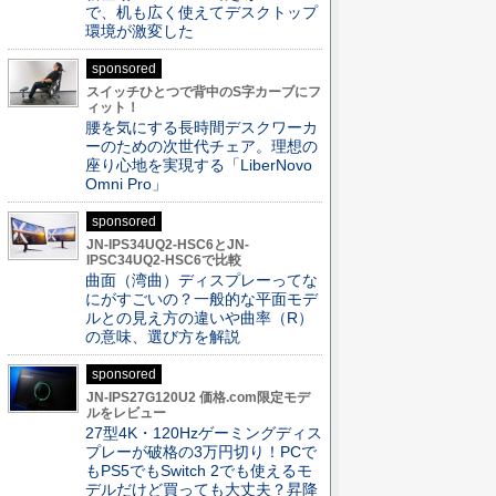
で、机も広く使えてデスクトップ
環境が激変した
sponsored
スイッチひとつで背中のS字カーブにフ
ィット！
腰を気にする長時間デスクワーカ
ーのための次世代チェア。理想の
座り心地を実現する「LiberNovo
Omni Pro」
sponsored
JN-IPS34UQ2-HSC6とJN-
IPSC34UQ2-HSC6で比較
曲面（湾曲）ディスプレーってな
にがすごいの？一般的な平面モデ
ルとの見え方の違いや曲率（R）
の意味、選び方を解説
sponsored
JN-IPS27G120U2 価格.com限定モデ
ルをレビュー
27型4K・120Hzゲーミングディス
プレーが破格の3万円切り！PCで
もPS5でもSwitch 2でも使えるモ
デルだけど買っても大丈夫？昇降