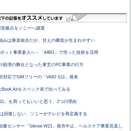
製造拠点をソニーへ譲渡
強みは垂直統合だが、甘えの構造が生まれやすい
、ロボット事業参入へ－「AIBO」で培った技術を活用
計処理の舞台となった東芝のPC事業の行方
LTE対応でSIMフリーの「VAIO S11」発表
MacBook Airをスペック表で比べてみる
 S11」を買ってもいいと思う、2つの理由
要は回復しない、ソニーがテレビを再定義する
動量センサー「Silmee W21」発売中止、ヘルスケア事業見直し