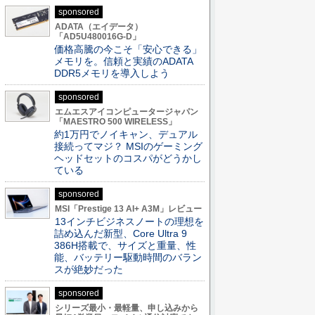
sponsored
ADATA（エイデータ）
「AD5U480016G-D」
価格高騰の今こそ「安心できる」
メモリを。信頼と実績のADATA
DDR5メモリを導入しよう
sponsored
エムエスアイコンピュータージャパン
「MAESTRO 500 WIRELESS」
約1万円でノイキャン、デュアル
接続ってマジ？ MSIのゲーミング
ヘッドセットのコスパがどうかし
ている
sponsored
MSI「Prestige 13 AI+ A3M」レビュー
13インチビジネスノートの理想を
詰め込んだ新型、Core Ultra 9
386H搭載で、サイズと重量、性
能、バッテリー駆動時間のバラン
スが絶妙だった
sponsored
シリーズ最小・最軽量、申し込みから