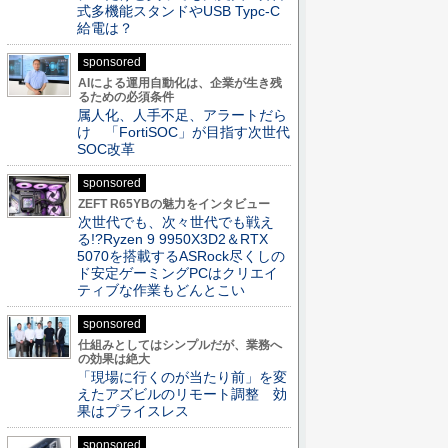
式多機能スタンドやUSB Typc-C
給電は？
sponsored
AIによる運用自動化は、企業が生き残
るための必須条件
属人化、人手不足、アラートだら
け 「FortiSOC」が目指す次世代
SOC改革
sponsored
ZEFT R65YBの魅力をインタビュー
次世代でも、次々世代でも戦え
る!?Ryzen 9 9950X3D2＆RTX
5070を搭載するASRock尽くしの
ド安定ゲーミングPCはクリエイ
ティブな作業もどんとこい
sponsored
仕組みとしてはシンプルだが、業務へ
の効果は絶大
「現場に行くのが当たり前」を変
えたアズビルのリモート調整 効
果はプライスレス
sponsored