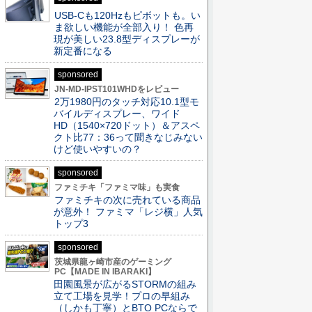
USB-Cも120Hzもピボットも。い
ま欲しい機能が全部入り！ 色再
現が美しい23.8型ディスプレーが
新定番になる
sponsored
JN-MD-IPST101WHDをレビュー
2万1980円のタッチ対応10.1型モ
バイルディスプレー、ワイド
HD（1540×720ドット）＆アスペ
クト比77：36って聞きなじみない
けど使いやすいの？
sponsored
ファミチキ「ファミマ味」も実食
ファミチキの次に売れている商品
が意外！ ファミマ「レジ横」人気
トップ3
sponsored
茨城県龍ヶ崎市産のゲーミング
PC【MADE IN IBARAKI】
田園風景が広がるSTORMの組み
立て工場を見学！プロの早組み
（しかも丁寧）とBTO PCならで