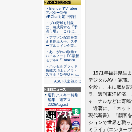
ASCII倶楽部
・BlenderでVTuber
アバター制作
VRChat対応で苦戦…
・プロ野球も対象
に、急成長する「予
測市場」 これは…
・アマゾン配送を支
える物流大手、ステ
ーブルコイン企業…
・あこがれの旗艦モ
バイルノートPC最新
モデル=「ThinkPa…
・ハッセルブラッド
搭載の頂上カメラ・
1971年福井県生
スマホ「OPPO Fin…
デジタルAV・家電
ASCII倶楽部とは
全般」。主に取材記
ラ、週刊東洋経済、月刊
注目ニュース
週刊アスキー特別
編集 週アス
ャーナルなどに寄稿
2026August
近著に、「ネットフ
現代新書)、「顧客
ションで世界と戦っ
ミライ」(エンター