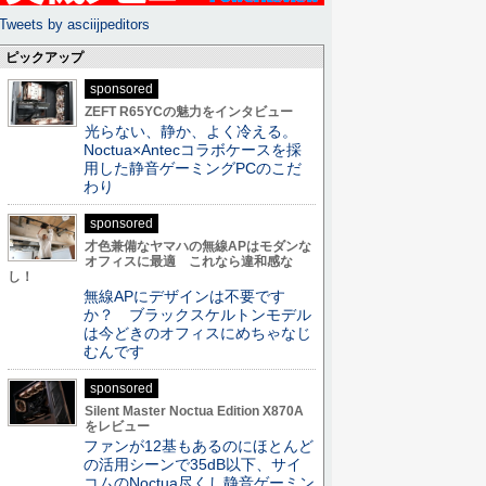
Tweets by asciijpeditors
ピックアップ
sponsored
ZEFT R65YCの魅力をインタビュー
光らない、静か、よく冷える。
Noctua×Antecコラボケースを採
用した静音ゲーミングPCのこだ
わり
sponsored
才色兼備なヤマハの無線APはモダンな
オフィスに最適 これなら違和感な
し！
無線APにデザインは不要です
か？ ブラックスケルトンモデル
は今どきのオフィスにめちゃなじ
むんです
sponsored
Silent Master Noctua Edition X870A
をレビュー
ファンが12基もあるのにほとんど
の活用シーンで35dB以下、サイ
コムのNoctua尽くし静音ゲーミン