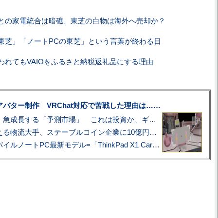
との家電統合は暗礁、東芝の白物は海外へ売却か？
東芝」「ノートPCの東芝」という言葉が終わる日
われてもVAIOをふるさと納税返礼品にする理由
uberアバター制作 VRChat対応で苦戦した理由は……
プロ野球も対象に、急成長する「予測市場」 これは投資か、ギャンブルか
アマゾン配送を支える物流大手、ステーブルコイン企業に10億円投資のワケ
あこがれの旗艦モバイルノートPC最新モデル=「ThinkPad X1 Carbon Gen 14 Aura Edition」実機レビュー