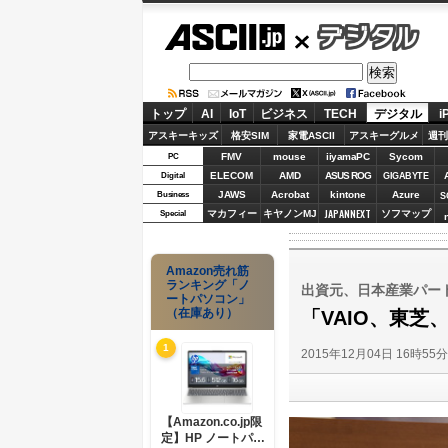
ASCII.jp
デジタル
トップ
AI
IoT
ビジネス
TECH
デジタル
i
アスキーキッズ
格安SIM
家電ASCII
アスキーグルメ
週刊
FMV
mouse
iiyamaPC
Sycom
PC
ELECOM
AMD
ASUS ROG
Digital
GIGABYTE
JAWS
Acrobat
kintone
Azure
Business
S
JAPANNEXT
マカフィー
キヤノンMJ
ソフマップ
Special
Amazon売れ筋
ランキング「ノ
出資元、日本産業パート
ートパソコン」
（在庫あり）
「VAIO、東
1
2015年12月04日 16時55
【Amazon.co.jp限
定】HP ノートパソ