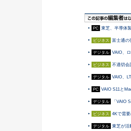
東芝、半導体
PC
富士通の
ビジネス
VAIO
デジタル
不適切会
ビジネス
VAIO、
デジタル
VAIO S11と
PC
「VAIO
デジタル
4Kで需
ビジネス
東芝が活
デジタル