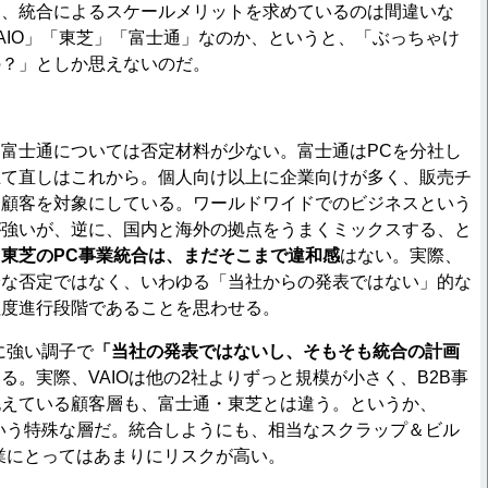
り、統合によるスケールメリットを求めているのは間違いな
AIO」「東芝」「富士通」なのか、というと、「ぶっちゃけ
の？」としか思えないのだ。
富士通については否定材料が少ない。富士通はPCを分社し
立て直しはこれから。個人向け以上に企業向けが多く、販売チ
た顧客を対象にしている。ワールドワイドでのビジネスという
が強いが、逆に、国内と海外の拠点をうまくミックスする、と
東芝のPC事業統合は、まだそこまで違和感
はない。実際、
全な否定ではなく、いわゆる「当社からの発表ではない」的な
程度進行段階であることを思わせる。
に強い調子で
「当社の発表ではないし、そもそも統合の計画
る。実際、VAIOは他の2社よりずっと規模が小さく、B2B事
抱えている顧客層も、富士通・東芝とは違う。というか、
という特殊な層だ。統合しようにも、相当なスクラップ＆ビル
事業にとってはあまりにリスクが高い。