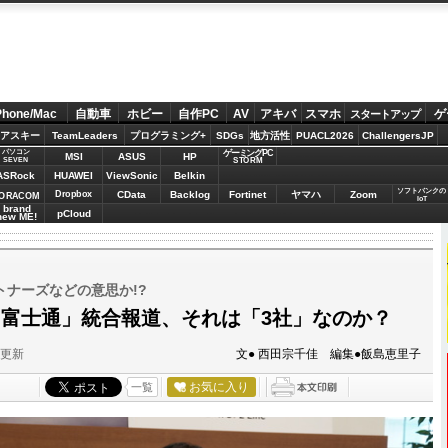
Phone/Mac
自動車
ホビー
自作PC
AV
アキバ
スマホ
ゲ
スタートアップ
アスキー
TeamLeaders
プログラミング+
SDGs
地方活性
PUACL2026
ChallengersJP
パソコン
ゲーミングPC
MSI
ASUS
HP
STORM
SEVEN
ASRock
HUAWEI
ViewSonic
Belkin
ソフトバンクの
Dropbox
CData
Backlog
Fortinet
ヤマハ
Zoom
ORACOM
IoT
brand
pCloud
new ME!
ナーズなどの意思か!?
芝、富士通」統合報道、それは「3社」なのか？
分更新
文● 西田宗千佳 編集●飯島恵里子
お気に入り
一覧