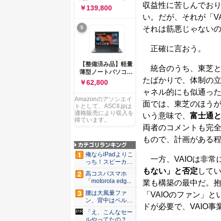
ー 83K9003JJP ノー
収益性に苦しんでお
ソコン Vivobook 15
￥139,800
トPC
M1502NAQ 15.6イ
い。だが、それが「V
ンチ AMD Ryzen 7
5
それは筋悪じゃない
170 メモリ16GB
SSD 512GB
Microsoft 365
正確に言おう。
Personal (24か月版)
搭載 Windows 11 重
【整備済み品】軽量
統合のうち、東芝と
量1.7kg Wi-Fi 6E ク
薄型ノートパソコン
ワイエットブルー
たばかりで、体制の
dynabook G83 ■
￥62,800
M1502NAQ-
13.3型
ャネル的にも似通っ
R7165BUWS
FHD(1920x1080) -
Amazonのアソシエイ
面では、東芝のほう
高性能第11世代Core
トとして、ASCII.jpは
i5-1135G7 - メモリ
適格販売により収入を
いう意味で、
富士通と
16GB - SSD 256GB
得ています。
両者のコメントも完
- Webカメラ -
WiFi&Bluetooth -
もので、計画がある
USB Type-C - MS
Office 2021 - Win11
俺ならiPadよりこ
一方、VAIOは非常
搭載
っち！スピーカー
9個...
もない」と否定
してい
高コスパスマホ
「motorola edg...
業も構築の最中だ。
腰は大風量ファ
「VAIOのファン」
ン、背中はペルチ
ドが必要で、VAIO
ェ冷却。ダ...
「え、こんなセー
ルやってたの？」