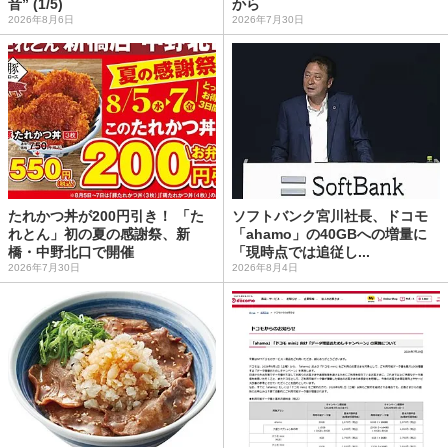
音” (1/5)
から
2026年8月6日
2026年7月30日
たれかつ丼が200円引き！ 「た
ソフトバンク宮川社長、ドコモ
れとん」初の夏の感謝祭、新
「ahamo」の40GBへの増量に
橋・中野北口で開催
「現時点では追従し...
2026年7月30日
2026年8月4日