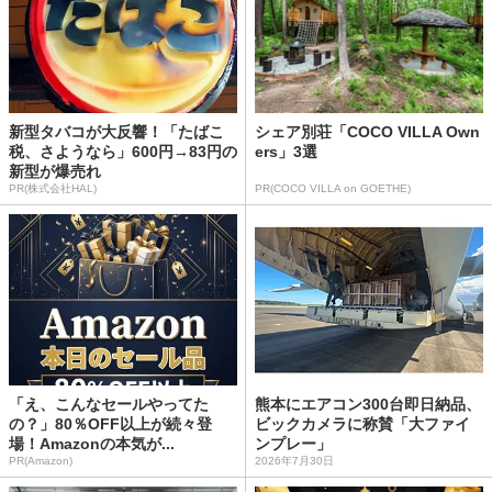
新型タバコが大反響！「たばこ
シェア別荘「COCO VILLA Own
税、さようなら」600円→83円の
ers」3選
新型が爆売れ
PR(株式会社HAL)
PR(COCO VILLA on GOETHE)
「え、こんなセールやってた
熊本にエアコン300台即日納品、
の？」80％OFF以上が続々登
ビックカメラに称賛「大ファイ
場！Amazonの本気が...
ンプレー」
PR(Amazon)
2026年7月30日