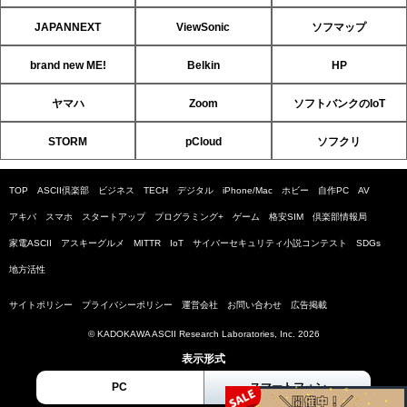
JAPANNEXT
ViewSonic
ソフマップ
brand new ME!
Belkin
HP
ヤマハ
Zoom
ソフトバンクのIoT
STORM
pCloud
ソフクリ
TOP
ASCII倶楽部
ビジネス
TECH
デジタル
iPhone/Mac
ホビー
自作PC
AV
アキバ
スマホ
スタートアップ
プログラミング+
ゲーム
格安SIM
倶楽部情報局
家電ASCII
アスキーグルメ
MITTR
IoT
サイバーセキュリティ小説コンテスト
SDGs
地方活性
サイトポリシー
プライバシーポリシー
運営会社
お問い合わせ
広告掲載
© KADOKAWA ASCII Research Laboratories, Inc. 2026
表示形式
PC
スマートフォン