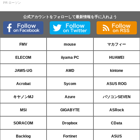
PR ローソン
公式アカウントをフォローして最新情報を手に入れよう
FMV
mouse
マカフィー
ELECOM
iiyama PC
HUAWEI
JAWS-UG
AMD
kintone
Acrobat
Sycom
ASUS ROG
キヤノンMJ
Azure
パソコンSEVEN
MSI
GIGABYTE
ASRock
SORACOM
Dropbox
CData
Backlog
Fortinet
ASUS