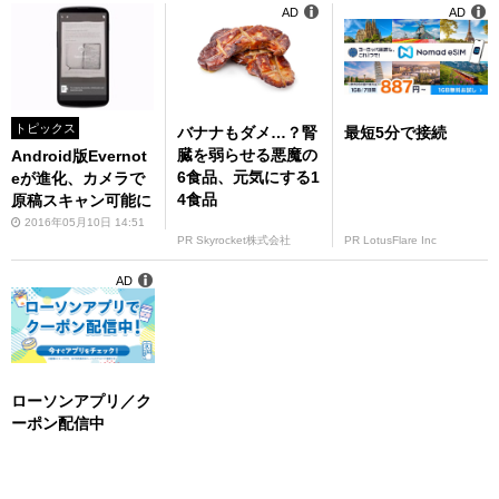
AD
AD
トピックス
バナナもダメ…？腎
最短5分で接続
臓を弱らせる悪魔の
Android版Evernot
6食品、元気にする1
eが進化、カメラで
4食品
原稿スキャン可能に
2016年05月10日 14:51
PR Skyrocket株式会社
PR LotusFlare Inc
AD
ローソンアプリ／ク
ーポン配信中