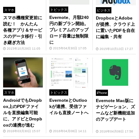
トピックス
スマホ
ビジネス
Evernote、月額240
スマホ機種変更前に
DropboxとAdobe
円の新プラン開始。
読む！ かんたん
が提携、クラウド上
プレミアムのアップ
各種アプリ＆サービ
に置いたPDFを自在
ロード容量は無制限
スのデータ移行・引
に編集・共有
に
き継ぎ方法
2015年04月30日 17:05
2015年10月29日 11:05
2015年10月13日 17:27
スマホ
トピックス
iPhone
AndroidでもDropb
EvernoteとOutloo
Evernote Mac版に
ox上のPDFファイ
kが連携、受信ファ
ナビゲーション、ズ
ルを直接編集可能
イルも直接ノートへ
ームなど新機能追加
に、アドビとDropb
のアップデート
oxの連携が進む
2016年03月30日 15:07
2016年04月08日 14:11
2016年04月08日 17:56