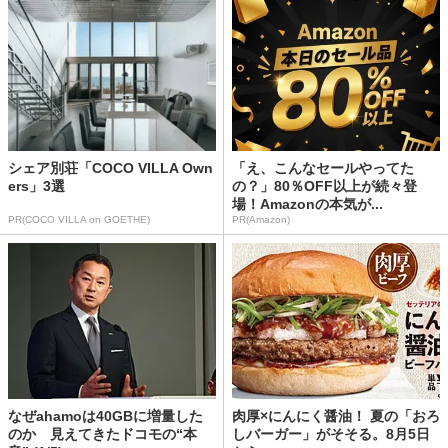
シェア別荘「COCO VILLA Own
「え、こんなセールやってた
ers」3選
の？」80％OFF以上が続々登
場！Amazonの本気が...
PR(COCO VILLA on GOETHE)
PR(Amazon)
なぜahamoは40GBに増量した
肉厚×にんにく醤油！ 夏の「おろ
のか 見えてきたドコモの“本
しバーガー」がそそる。8月5日