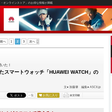
イ・オンラインストア」のお得な情報が満載
前へ
1
2
3
次へ
聞いた！
スマートウォッチ「HUAWEI WATCH」の
文● 加藤肇 編集● ASCII.jp
お気に入り
一覧