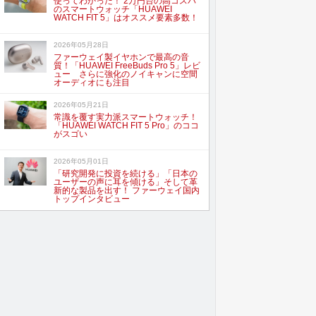
使ってわかった！ 2万円台の高コスパ
のスマートウォッチ「HUAWEI
WATCH FIT 5」はオススメ要素多数！
2026年05月28日
ファーウェイ製イヤホンで最高の音
質！「HUAWEI FreeBuds Pro 5」レビ
ュー さらに強化のノイキャンに空間
オーディオにも注目
2026年05月21日
常識を覆す実力派スマートウォッチ！
「HUAWEI WATCH FIT 5 Pro」のココ
がスゴい
2026年05月01日
「研究開発に投資を続ける」「日本の
ユーザーの声に耳を傾ける」そして革
新的な製品を出す！ ファーウェイ国内
トップインタビュー