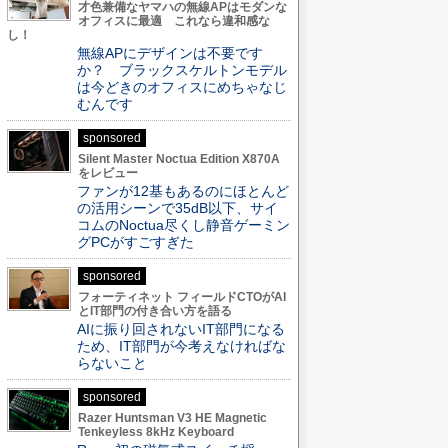
才色兼備なヤマハの無線APはモダンな
オフィスに最適 これなら違和感な
し！
無線APにデザインは不要です
か？ ブラックスケルトンモデル
は今どきのオフィスにめちゃなじ
むんです
sponsored
Silent Master Noctua Edition X870A
をレビュー
ファンが12基もあるのにほとんど
の活用シーンで35dB以下、サイ
コムのNoctua尽くし静音ゲーミン
グPCがすごすぎた
sponsored
フォーティネット フィールドCTOがAI
とIT部門の付き合い方を語る
AIに振り回されないIT部門になる
ため、IT部門が今考えなければな
らないこと
sponsored
Razer Huntsman V3 HE Magnetic
Tenkeyless 8kHz Keyboard