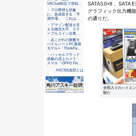
SATA3.0×8 、SATA
VRChat対応で苦戦…
・プロ野球も対象
グラフィック出力機能とし
に、急成長する「予
の通りだ。
測市場」 これは…
・アマゾン配送を支
える物流大手、ステ
ーブルコイン企業…
・あこがれの旗艦モ
バイルノートPC最新
モデル=「ThinkPa…
・ハッセルブラッド
搭載の頂上カメラ・
スマホ「OPPO Fin…
ASCII倶楽部とは
全部入りのハイエン
額だ