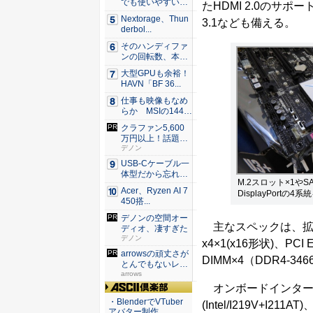
でも使いやすい
たHDMI 2.0のサポート
Syno...
Nextorage、Thun
3.1なども備える。
derbol...
そのハンディファ
ンの回転数、本
当？ 20...
大型GPUも余裕！
HAVN「BF 36...
仕事も映像もなめ
らか MSIの144H
z...
クラファン5,600
万円以上！話題の
スピ...
デノン
USB-Cケーブル一
体型だから忘れな
M.2スロット×1やS
い！...
Acer、Ryzen AI 7
DisplayPortの4
450搭...
デノンの空間オー
主なスペックは、拡張スロット
ディオ、凄すぎた
デノン
x4×1(x16形状)、PC
arrowsの頑丈さが
DIMM×4（DDR4-3466/
とんでもないレベ
ル...
arrows
オンボードインター
ASCII倶楽部
・BlenderでVTuber
(Intel/I219V+I211AT
アバター制作