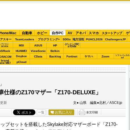
Phone/Mac
自動車
ホビー
自作PC
AV
アキバ
スマホ
ゲ
スタートアップ
アスキー
TeamLeaders
プログラミング+
SDGs
地方活性
PUACL2026
ChallengersJP
パソコン
ゲーミングPC
MSI
ASUS
HP
STORM
SEVEN
ASRock
HUAWEI
ViewSonic
Belkin
ソフトバンクの
Dropbox
CData
Backlog
Fortinet
ヤマハ
Zoom
ORACOM
IoT
brand
pCloud
new ME!
E」
様のZ170マザー「Z170-DELUXE」
分更新
文● 山県 編集●北村／ASCII.jp
お気に入り
一覧
ップセットを搭載したSkylake対応マザーボード「Z170-