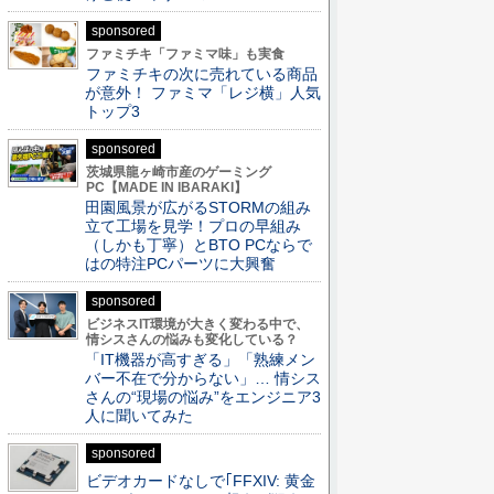
sponsored
ファミチキ「ファミマ味」も実食
ファミチキの次に売れている商品
が意外！ ファミマ「レジ横」人気
トップ3
sponsored
茨城県龍ヶ崎市産のゲーミング
PC【MADE IN IBARAKI】
田園風景が広がるSTORMの組み
立て工場を見学！プロの早組み
（しかも丁寧）とBTO PCならで
はの特注PCパーツに大興奮
sponsored
ビジネスIT環境が大きく変わる中で、
情シスさんの悩みも変化している？
「IT機器が高すぎる」「熟練メン
バー不在で分からない」… 情シス
さんの“現場の悩み”をエンジニア3
人に聞いてみた
sponsored
ビデオカードなしで｢FFXIV: 黄金