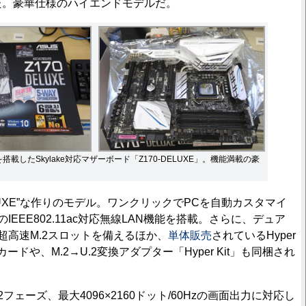
した。豪華仕様のハイエンドモデルだ。
搭載したSkylake対応マザーボード「Z170-DELUXE」。機能満載の豪
UXE”な作りのモデル。ワンクリックでPCを自動カスタマイ
IEEE802.11ac対応無線LAN機能を搭載。さらに、デュア
トの超高速M.2スロットを備えるほか、
単体販売
されているHyper
ードや、M.2→U.2変換アダプター「Hyper Kit」も同梱され
フェーズ、最大4096×2160ドット/60Hzの画面出力に対応し