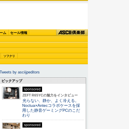
ーム
セール情報
ソフクリ
Tweets by asciijpeditors
ピックアップ
sponsored
ZEFT R65YCの魅力をインタビュー
光らない、静か、よく冷える。
Noctua×Antecコラボケースを採
用した静音ゲーミングPCのこだ
わり
sponsored