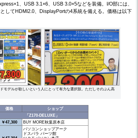
 Express×1、USB 3.1×6、USB 3.0×5などを装備。I/O部には、
てHDMI2.0、DisplayPortの4系統を備える。価格は以下
ドモデルが欲しいという人にとって有力な選択肢。ただしそのぶん高
価格
ショップ
「Z170-DELUXE」
￥47,300
BUY MORE秋葉原本店
パソコンショップアーク
ドスパラ パーツ館