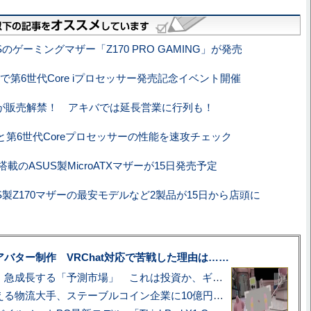
Sのゲーミングマザー「Z170 PRO GAMING」が発売
で第6世代Core iプロセッサー発売記念イベント開催
akeが販売解禁！ アキバでは延長営業に行列も！
keこと第6世代Coreプロセッサーの性能を速攻チェック
0搭載のASUS製MicroATXマザーが15日発売予定
US製Z170マザーの最安モデルなど2製品が15日から店頭に
uberアバター制作 VRChat対応で苦戦した理由は……
プロ野球も対象に、急成長する「予測市場」 これは投資か、ギャンブルか
アマゾン配送を支える物流大手、ステーブルコイン企業に10億円投資のワケ