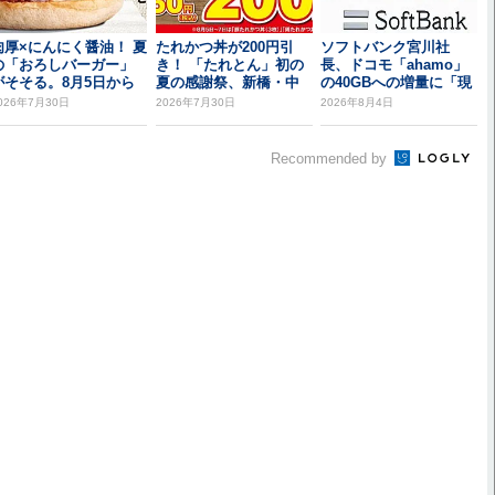
肉厚×にんにく醤油！ 夏
たれかつ丼が200円引
ソフトバンク宮川社
の「おろしバーガー」
き！ 「たれとん」初の
長、ドコモ「ahamo」
がそそる。8月5日から
夏の感謝祭、新橋・中
の40GBへの増量に「現
野北口で開催
時点では追従し...
026年7月30日
2026年7月30日
2026年8月4日
Recommended by