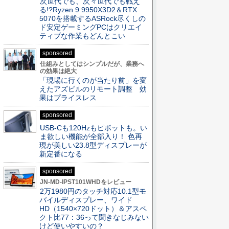
次世代でも、次々世代でも戦え
る!?Ryzen 9 9950X3D2＆RTX
5070を搭載するASRock尽くしの
ド安定ゲーミングPCはクリエイ
ティブな作業もどんとこい
sponsored
仕組みとしてはシンプルだが、業務へ
の効果は絶大
「現場に行くのが当たり前」を変
えたアズビルのリモート調整 効
果はプライスレス
sponsored
USB-Cも120Hzもピボットも。い
ま欲しい機能が全部入り！ 色再
現が美しい23.8型ディスプレーが
新定番になる
sponsored
JN-MD-IPST101WHDをレビュー
2万1980円のタッチ対応10.1型モ
バイルディスプレー、ワイド
HD（1540×720ドット）＆アスペ
クト比77：36って聞きなじみない
けど使いやすいの？