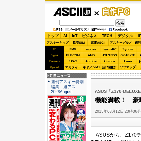
ASCII.jp
自作PC
トップ
AI
IoT
ビジネス
TECH
デジタル
i
アスキーキッズ
格安SIM
家電ASCII
アスキーグルメ
週刊
FMV
mouse
iiyamaPC
Sycom
PC
ELECOM
AMD
ASUS ROG
Digital
GIGABYTE
JAWS
Acrobat
kintone
Azure
Business
S
JAPANNEXT
マカフィー
キヤノンMJ
ソフマップ
Special
注目ニュース
週刊アスキー特別
編集 週アス
ASUS「Z170-DELUX
2026August
機能満載！ 豪華仕
2015年08月12日 23時36
ASUSから、Z170チ