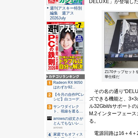
DELUXE」が登場
週刊アスキー特別
編集 週アス
2026July
Z170チップセットを
華仕様だ
Radeon RX 9050
はわずか92...
その名の通り“DEL
【今月の自作PCレ
ズできる機能と、3×3の
シピ】白コーデと
発光が...
ル32Gbit/sサポー
サンワダイレク
ト、視線を遮るフ
M.2インターフェースカ
ェルト製デ...
arrowsの頑丈さが
る。
とんでもないレベ
ル...
arrows
電源回路は16＋4＋2
家庭でもオフィス