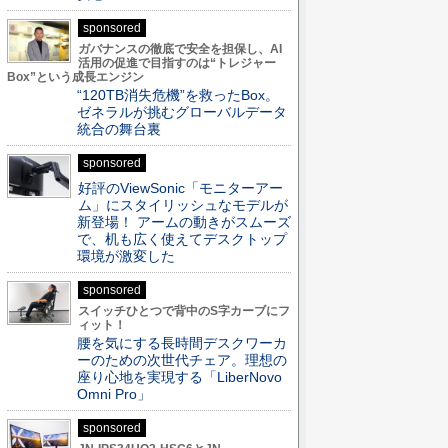
sponsored
ガバナンスの徹底で安全を担保し、AI
活用の促進で目指すのは“トレジャー
Box”という成長エンジン
“120TB消失危機”を救ったBox。
ゼネラルが挑むグローバルデータ
統合の舞台裏
sponsored
好評のViewSonic「モニターアー
ム」にスタイリッシュなモデルが
新登場！ アームの動きがスムーズ
で、机も広く使えてデスクトップ
環境が激変した
sponsored
スイッチひとつで背中のS字カーブにフ
ィット！
腰を気にする長時間デスクワーカ
ーのための次世代チェア。理想の
座り心地を実現する「LiberNovo
Omni Pro」
sponsored