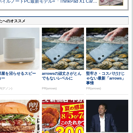
あこがれの旗艦モバイルノートPC最新モデル=「ThinkPad X1 Carbon Gen 14 Aura Edition」実機レビュー
たへのオススメ
部屋を沼らせるスピー
arrowsの頑丈さがとん
堅牢さ・コスパだけじ
カー
でもないレベルに
ゃない最新「arrows」
事情
R(デノン)
PR(arrows)
PR(arrows)