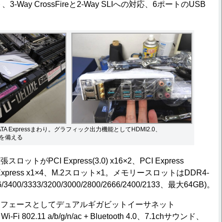
、3-Way CrossFireと2-Way SLIへの対応、6ポートのUSB
ATA Expressまわり。グラフィック出力機能としてHDMI2.0、
系統を備える
がPCI Express(3.0) x16×2、PCI Express
I Express x1×4、M.2スロット×1。メモリースロットはDDR4-
3400/3333/3200/3000/2800/2666/2400/2133、最大64GB)。
フェースとしてデュアルギガビットイーサネット
)、Wi-Fi 802.11 a/b/g/n/ac + Bluetooth 4.0、7.1chサウンド、