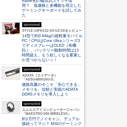
Razer初の磁気式スイッチ採
用？ 低価格と多機能を両立した
ゲーミングキーボードを試してみ
た
sponsored
STYLE-14FH132-U5-UCSXをレビュー
14型で約0.84kgの超軽量モバイル
PC！CPUはCore Ultraシリーズ3
でディスプレーはOLED（有機
EL）、バッテリー駆動時間は13
時間超え。もう欲しくなる要素し
か見つからないッ！
sponsored
ADATA（エイデータ）
「AD5U480016G-D」
価格高騰の今こそ「安心できる」
メモリを。信頼と実績のADATA
DDR5メモリを導入しよう
sponsored
エムエスアイコンピュータージャパン
「MAESTRO 500 WIRELESS」
約1万円でノイキャン、デュアル
接続ってマジ？ MSIのゲーミング