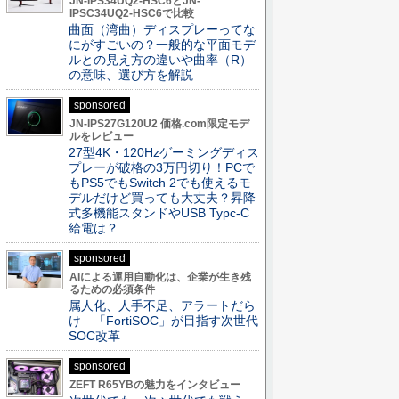
JN-IPS34UQ2-HSC6とJN-
IPSC34UQ2-HSC6で比較
曲面（湾曲）ディスプレーってな
にがすごいの？一般的な平面モデ
ルとの見え方の違いや曲率（R）
の意味、選び方を解説
sponsored
JN-IPS27G120U2 価格.com限定モデ
ルをレビュー
27型4K・120Hzゲーミングディス
プレーが破格の3万円切り！PCで
もPS5でもSwitch 2でも使えるモ
デルだけど買っても大丈夫？昇降
式多機能スタンドやUSB Typc-C
給電は？
sponsored
AIによる運用自動化は、企業が生き残
るための必須条件
属人化、人手不足、アラートだら
け 「FortiSOC」が目指す次世代
SOC改革
sponsored
ZEFT R65YBの魅力をインタビュー