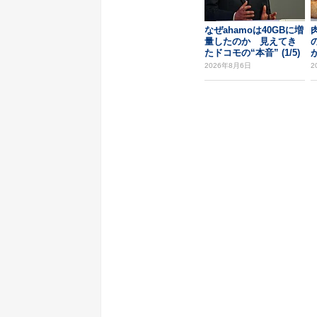
なぜahamoは40GBに増
量したのか 見えてき
たドコモの“本音” (1/5)
2026年8月6日
2