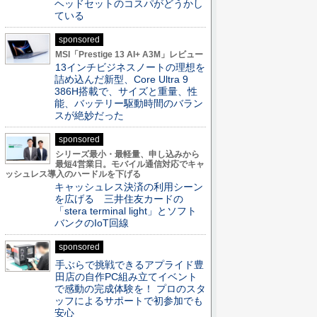
ヘッドセットのコスパがどうかし
ている
sponsored
MSI「Prestige 13 AI+ A3M」レビュー
13インチビジネスノートの理想を
詰め込んだ新型、Core Ultra 9
386H搭載で、サイズと重量、性
能、バッテリー駆動時間のバラン
スが絶妙だった
sponsored
シリーズ最小・最軽量、申し込みから
最短4営業日。モバイル通信対応でキャ
ッシュレス導入のハードルを下げる
キャッシュレス決済の利用シーン
を広げる 三井住友カードの
「stera terminal light」とソフト
バンクのIoT回線
sponsored
手ぶらで挑戦できるアプライド豊
田店の自作PC組み立てイベント
で感動の完成体験を！ プロのスタ
ッフによるサポートで初参加でも
安心