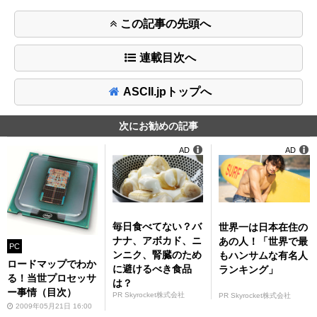
この記事の先頭へ
連載目次へ
ASCII.jpトップへ
次にお勧めの記事
AD
AD
毎日食べてない？バ
世界一は日本在住の
ナナ、アボカド、ニ
あの人！「世界で最
PC
ンニク、腎臓のため
もハンサムな有名人
ロードマップでわか
に避けるべき食品
ランキング」
る！当世プロセッサ
は？
ー事情（目次）
PR Skyrocket株式会社
PR Skyrocket株式会社
2009年05月21日 16:00