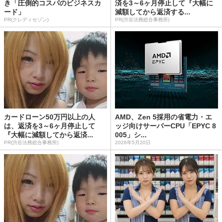
き「圧倒的コスパのビジネスカ
済を3～6ヶ月停止して『大幅に
ード」
減額してから返済する...
PR(クレディセゾン)
PR(渋谷法務総合事務所)
カードローン50万円以上の人
AMD、Zen 5採用の省電力・エ
は、返済を3～6ヶ月停止して
ッジ向けサーバーCPU「EPYC 8
『大幅に減額してから返済...
005」シ...
PR(渋谷法務総合事務所)
2026年5月20日