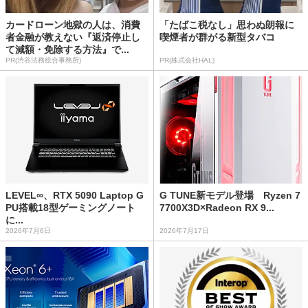
カードローン地獄の人は、消費
「たばこ税なし」思わぬ朗報に
者金融が教えない『返済停止し
喫煙者が群がる新型タバコ
て減額・免除する方法』で...
PR(渋谷法務総合事務所)
PR(株式会社HAL)
LEVEL∞、RTX 5090 Laptop G
G TUNE新モデル登場 Ryzen 7
PU搭載18型ゲーミングノート
7700X3D×Radeon RX 9...
に...
2026年7月6日
2026年7月17日