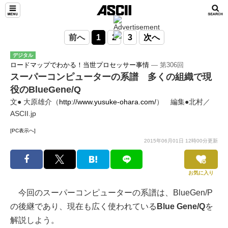
前へ
1
2
3
次へ
デジタル
ロードマップでわかる！当世プロセッサー事情
― 第306回
スーパーコンピューターの系譜 多くの組織で現
役のBlueGene/Q
文● 大原雄介（
http://www.yusuke-ohara.com/
） 編集●北村／
ASCII.jp
[PC表示へ]
2015年06月01日 12時00分更新
お気に入り
今回のスーパーコンピューターの系譜は、BlueGen/P
の後継であり、現在も広く使われている
Blue Gene/Q
を
解説しよう。