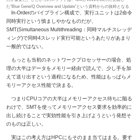
た“Blue Gene/Q Overview and Update”という資料からの抜粋となる
In-Orderのパイプライン構成で、実行ユニットは2命令
同時実行という慎ましやかなものだが、
SMT(Simultaneous Multithreading：同時マルチスレッデ
ィング)で同時4スレッド実行可能というあたりがあまり
一般的ではない。
もっとも当初のネットワークプロセッサーの場合、処
理の大半はデータをメモリー経由で読んで、少し手を加
えて送り出すという過程になるため、性能はもっぱらメ
モリーアクセス性能で決まる。
つまりCPUコアの大半はメモリーアクセス待ちに陥る
わけで、SMTを使ってメモリーアクセス要求を効率的に
出し続けることで実効性能を引き上げようという発想そ
のものは正しい。
実はこの考え方はHPCにもそのまま当てはまる。要す