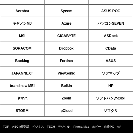
Acrobat
Sycom
ASUS ROG
キヤノンMJ
Azure
パソコンSEVEN
MSI
GIGABYTE
ASRock
SORACOM
Dropbox
CData
Backlog
Fortinet
ASUS
JAPANNEXT
ViewSonic
ソフマップ
brand new ME!
Belkin
HP
ヤマハ
Zoom
ソフトバンクのIoT
STORM
pCloud
ソフクリ
TOP
ASCII倶楽部
ビジネス
TECH
デジタル
iPhone/Mac
ホビー
自作PC
AV