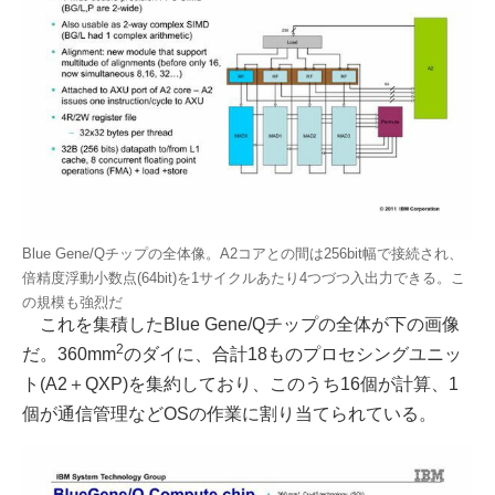
Blue Gene/Qチップの全体像。A2コアとの間は256bit幅で接続され、
倍精度浮動小数点(64bit)を1サイクルあたり4つづつ入出力できる。こ
の規模も強烈だ
これを集積したBlue Gene/Qチップの全体が下の画像
2
だ。360mm
のダイに、合計18ものプロセシングユニッ
ト(A2＋QXP)を集約しており、このうち16個が計算、1
個が通信管理などOSの作業に割り当てられている。