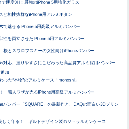
mmで硬度9H！最強のiPhone 5用強化ガラス
スと相性抜群なiPhone用アルミボタン
で魅せるiPhone 5用高級アルミバンパー
性を両立させたiPhone 5用アルミバンパー
 桜とスワロフスキーの女性向けiPhoneバンパー
e 5／5s対応、握りやすさにこだわった高品質アルミ採用バンパー
を追加
った“本物”のアルミケース「monoshi」
m！ 職人ワザが光るiPhone用高級アルミバンパー
oneバンパー「SQUARE」の最新作と、DAQの面白い3Dプリン
 6を美しく守る！ ギルドデザイン製のジュラルミンケース