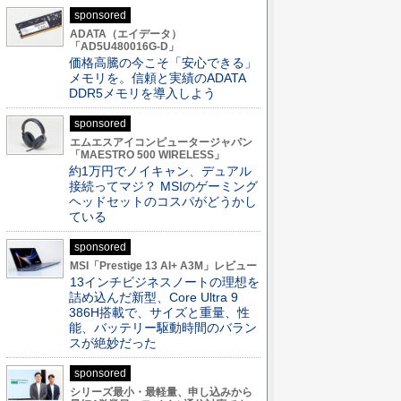
sponsored
ADATA（エイデータ）
「AD5U480016G-D」
価格高騰の今こそ「安心できる」
メモリを。信頼と実績のADATA
DDR5メモリを導入しよう
sponsored
エムエスアイコンピュータージャパン
「MAESTRO 500 WIRELESS」
約1万円でノイキャン、デュアル
接続ってマジ？ MSIのゲーミング
ヘッドセットのコスパがどうかし
ている
sponsored
MSI「Prestige 13 AI+ A3M」レビュー
13インチビジネスノートの理想を
詰め込んだ新型、Core Ultra 9
386H搭載で、サイズと重量、性
能、バッテリー駆動時間のバラン
スが絶妙だった
sponsored
シリーズ最小・最軽量、申し込みから