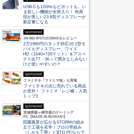
USB-Cも120Hzもピボットも。い
ま欲しい機能が全部入り！ 色再
現が美しい23.8型ディスプレーが
新定番になる
sponsored
JN-MD-IPST101WHDをレビュー
2万1980円のタッチ対応10.1型モ
バイルディスプレー、ワイド
HD（1540×720ドット）＆アスペ
クト比77：36って聞きなじみない
けど使いやすいの？
sponsored
ファミチキ「ファミマ味」も実食
ファミチキの次に売れている商品
が意外！ ファミマ「レジ横」人気
トップ3
sponsored
茨城県龍ヶ崎市産のゲーミング
PC【MADE IN IBARAKI】
田園風景が広がるSTORMの組み
立て工場を見学！プロの早組み
（しかも丁寧）とBTO PCならで