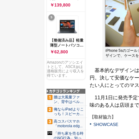
ー 83K9003JJP ノー
ソコン Vivobook 15
￥139,800
トPC
M1502NAQ 15.6イ
ンチ AMD Ryzen 7
5
170 メモリ16GB
SSD 512GB
Microsoft 365
Personal (24か月版)
搭載 Windows 11 重
【整備済み品】軽量
量1.7kg Wi-Fi 6E ク
薄型ノートパソコン
ワイエットブルー
dynabook G83 ■
iPhone 5s
￥62,800
M1502NAQ-
13.3型
ザインで、ケースを
R7165BUWS
FHD(1920x1080) -
Amazonのアソシエイ
高性能第11世代Core
トとして、ASCII.jpは
基本的なデザインは既
i5-1135G7 - メモリ
適格販売により収入を
16GB - SSD 256GB
得ています。
円。決して安価なケース
- Webカメラ -
たい人にとってのマ
WiFi&Bluetooth -
USB Type-C - MS
Office 2021 - Win11
11月1日に発売予定
腰は大風量ファ
搭載
ン、背中はペルチ
味のある人は店頭ま
ェ冷却。ダ...
俺ならiPadよりこ
っち！スピーカー
【取材協力】
9個...
高コスパスマホ
SHOWCASE
「motorola edg...
「持ち家を売る時
のNG行為」知って