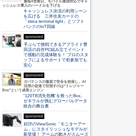
最短4営業日。モバイル通信対応でキャ
ッシュレス導入のハードルを下げる
キャッシュレス決済の利用シーン
を広げる 三井住友カードの
「stera terminal light」とソフト
バンクのIoT回線
sponsored
手ぶらで挑戦できるアプライド豊
田店の自作PC組み立てイベント
で感動の完成体験を！ プロのスタ
ッフによるサポートで初参加でも
安心
sponsored
ガバナンスの徹底で安全を担保し、AI
活用の促進で目指すのは“トレジャー
Box”という成長エンジン
“120TB消失危機”を救ったBox。
ゼネラルが挑むグローバルデータ
統合の舞台裏
sponsored
好評のViewSonic「モニターアー
ム」にスタイリッシュなモデルが
新登場！ アームの動きがスムーズ