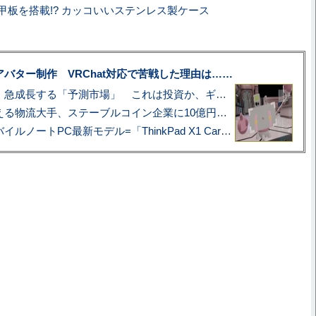
が装甲板を搭載!? カッコいいステンレス製ケース
uberアバター制作 VRChat対応で苦戦した理由は……
プロ野球も対象に、急成長する「予測市場」 これは投資か、ギャンブルか
アマゾン配送を支える物流大手、ステーブルコイン企業に10億円投資のワケ
あこがれの旗艦モバイルノートPC最新モデル=「ThinkPad X1 Carbon Gen 14 Aura Edition」実機レビュー