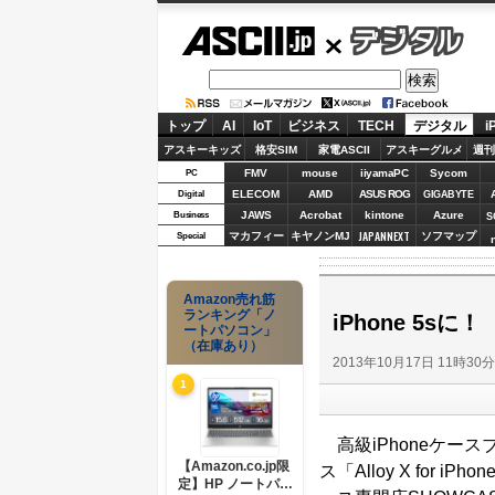
ASCII.jp
デジタル
トップ
AI
IoT
ビジネス
TECH
デジタル
i
アスキーキッズ
格安SIM
家電ASCII
アスキーグルメ
週刊
FMV
mouse
iiyamaPC
Sycom
PC
ELECOM
AMD
ASUS ROG
Digital
GIGABYTE
JAWS
Acrobat
kintone
Azure
Business
S
JAPANNEXT
マカフィー
キヤノンMJ
ソフマップ
Special
Amazon売れ筋
ランキング「ノ
iPhone 5
ートパソコン」
（在庫あり）
2013年10月17日 11時30
1
高級iPhoneケース
【Amazon.co.jp限
ス「Alloy X for
定】HP ノートパソ