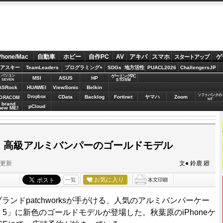
Phone/Mac
自動車
ホビー
自作PC
AV
アキバ
スマホ
ゲ
スタートアップ
アスキー
TeamLeaders
プログラミング+
SDGs
地方活性
PUACL2026
ChallengersJP
パソコン
ゲーミングPC
MSI
ASUS
HP
STORM
SEVEN
ASRock
HUAWEI
ViewSonic
Belkin
ソフトバンクの
Dropbox
CData
Backlog
Fortinet
ヤマハ
Zoom
ORACOM
IoT
brand
pCloud
new ME!
sに！ 高級アルミバンパーのゴールドモデル
分更新
文● 鈴鹿 廻
お気に入り
一覧
ブランドpatchworksが手がける、人気のアルミバンパーケー
 iPhone 5」に新色のゴールドモデルが登場した。秋葉原のiPhoneケ