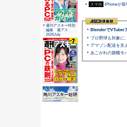
iPhone
スマホ
週刊アスキー特別
BlenderでVT
編集 週アス
2026July