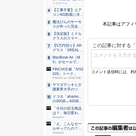
るだけ...
イエウール
【工事不要】エア
コンNG部屋に冷房
を！ ...
魔法びんのサーモ
本記事はアフィ
スが作った完全遮
光100...
【決定版】ミドル
クラスのスマート
フォンの...
【5万円切り】AR
グラス「XREAL
x...
MacBook Air（M
5）がセールで...
FINCHI主催「IVS2
026」トーク...
FINCHI on GOETHE
ヤマダデンキと介
護業界大手のツク
イが協業...
ドコモ「ahamo」
の30GB→40GB...
「今日の目玉商品
は？」毎日変わる
Amaz...
Amazon
「え、こんなセー
ルやってたの？」
80％O...
Amazon