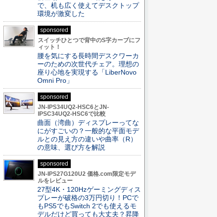
で、机も広く使えてデスクトップ
環境が激変した
sponsored
スイッチひとつで背中のS字カーブにフ
ィット！
腰を気にする長時間デスクワーカ
ーのための次世代チェア。理想の
座り心地を実現する「LiberNovo
Omni Pro」
sponsored
JN-IPS34UQ2-HSC6とJN-
IPSC34UQ2-HSC6で比較
曲面（湾曲）ディスプレーってな
にがすごいの？一般的な平面モデ
ルとの見え方の違いや曲率（R）
の意味、選び方を解説
sponsored
JN-IPS27G120U2 価格.com限定モデ
ルをレビュー
27型4K・120Hzゲーミングディス
プレーが破格の3万円切り！PCで
もPS5でもSwitch 2でも使えるモ
デルだけど買っても大丈夫？昇降