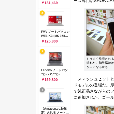
ース専門店SHOWC
コン 15-fd 15.6イン
￥181,469
チ インテル Core 5
120U メモリ16GB
2
SSD512GB
Windows 11
Microsoft Office
2024搭載 WPS
Office搭載 カメラシ
FMV ノートパソコン
ャッター 指紋認証 薄
WE1-K3 (MS 365
型 Copilotキー搭載
Personal/Copilotキ
￥125,800
ナチュラルシルバー
ー搭載/Win 11/15.6
(BJ0M5PA-AAAI)
型/Core
3
i5/16GB/SSD
512GB/ホワイト)
もうすぐ発売されるpat
FMVWK3E15W_AZ
現れた。初登場時は
が吉になるかも
Lenovo ノートパソ
コン パソコン
IdeaPad Slim 3 14.0
スマッシュヒットとな
￥159,800
インチ AMD
ドモデルの登場だ。厚
Ryzen™ 5 8640HS
4
メモリ16GB
で純正品さながらのフィ
SSD512GB
に追加された、ゴー
Microsoft 365 試用
版 Windows11 バッ
テリー駆動12.6時間
【Amazon.co.jp限
重量1.39kg ルナグレ
定】ASUS ノートパ