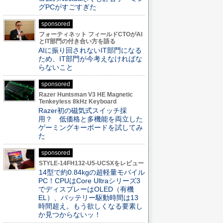
グPCがすごすぎた
sponsored
フォーティネット フィールドCTOがAI
とIT部門の付き合い方を語る
AIに振り回されないIT部門になる
ため、IT部門が今考えなければな
らないこと
sponsored
Razer Huntsman V3 HE Magnetic
Tenkeyless 8kHz Keyboard
Razer初の磁気式スイッチ採
用？ 低価格と多機能を両立した
ゲーミングキーボードを試してみ
た
sponsored
STYLE-14FH132-U5-UCSXをレビュー
14型で約0.84kgの超軽量モバイル
PC！CPUはCore Ultraシリーズ3
でディスプレーはOLED（有機
EL）、バッテリー駆動時間は13
時間超え。もう欲しくなる要素し
か見つからないッ！