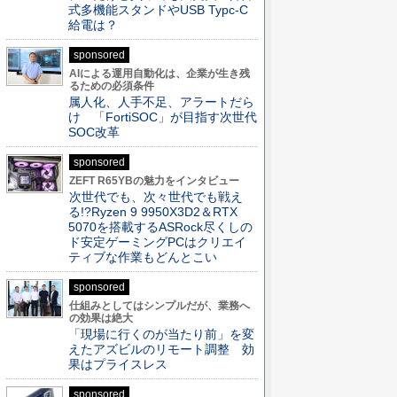
式多機能スタンドやUSB Typc-C
給電は？
sponsored
AIによる運用自動化は、企業が生き残
るための必須条件
属人化、人手不足、アラートだら
け 「FortiSOC」が目指す次世代
SOC改革
sponsored
ZEFT R65YBの魅力をインタビュー
次世代でも、次々世代でも戦え
る!?Ryzen 9 9950X3D2＆RTX
5070を搭載するASRock尽くしの
ド安定ゲーミングPCはクリエイ
ティブな作業もどんとこい
sponsored
仕組みとしてはシンプルだが、業務へ
の効果は絶大
「現場に行くのが当たり前」を変
えたアズビルのリモート調整 効
果はプライスレス
sponsored