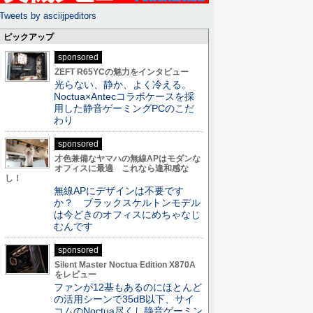
Tweets by asciijpeditors
ピックアップ
sponsored
ZEFT R65YCの魅力をインタビュー
光らない、静か、よく冷える。
Noctua×Antecコラボケースを採
用した静音ゲーミングPCのこだ
わり
sponsored
才色兼備なヤマハの無線APはモダンな
オフィスに最適 これなら違和感な
し！
無線APにデザインは不要です
か？ ブラックスケルトンモデル
は今どきのオフィスにめちゃなじ
むんです
sponsored
Silent Master Noctua Edition X870A
をレビュー
ファンが12基もあるのにほとんど
の活用シーンで35dB以下、サイ
コムのNoctua尽くし静音ゲーミン