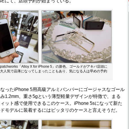
ASEにて、店頭予約が始まっている。
chworks「Alloy X for iPhone 5」の新色、ゴールドがアキバ店頭に
大人気で品薄になってしまったこともあり、気になる人は早めの予約
ったiPhone 5用高級アルミバンパーにゴージャスなゴール
み1.2mm、重さ5gという薄型軽量デザインが特徴で、まる
ット感で使用できるこのケース。iPhone 5sになって新た
ルドモデルに装着するにはピッタリのケースと言えそうだ。