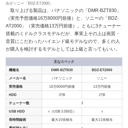
右がソニー「BDZ-ET2000」
取り上げる製品は、パナソニックの「DMR-BZT830」
（実売予想価格16万8000円前後）と、ソニーの「BDZ-
AT2000」（実売価格13万円前後）。ともに3チューナー
搭載のミドルクラスモデルだが、事実上その上は画質・
音質にこだわったハイエンド級モデルなので、多くの人
が購入を検討するモデルとしては上級と言ってもいい。
主なスペック
機種名
DMR-BZT830
BDZ-ET2000
メーカー名
パナソニック
ソニー
実売価格
16万8000円前後
13万円前後
HDD
3TB
2TB
チューナー数
3
USB HDD
○（USB 3.0対応）
○
長時間録画
最大15倍相当
最大11倍相当
番組持ち出し
○