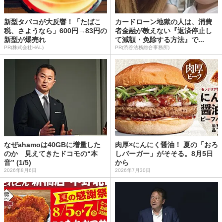
新型タバコが大反響！「たばこ
カードローン地獄の人は、消費
税、さようなら」600円→83円の
者金融が教えない『返済停止し
新型が爆売れ
て減額・免除する方法』で...
PR(株式会社HAL)
PR(渋谷法務総合事務所)
なぜahamoは40GBに増量した
肉厚×にんにく醤油！ 夏の「おろ
のか 見えてきたドコモの“本
しバーガー」がそそる。8月5日
音” (1/5)
から
2026年8月6日
2026年7月30日