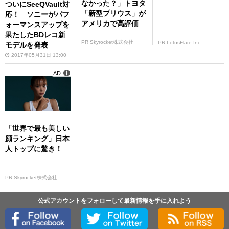
なかった？」トヨタ
ついにSeeQVault対
「新型プリウス」が
応！ ソニーがパフ
アメリカで高評価
ォーマンスアップを
果たしたBDレコ新
PR Skyrocket株式会社
PR LotusFlare Inc
モデルを発表
2017年05月31日 13:00
AD
「世界で最も美しい
顔ランキング」日本
人トップに驚き！
PR Skyrocket株式会社
公式アカウントをフォローして最新情報を手に入れよう