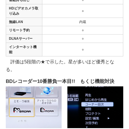
HDビデオカメラ取
○
り込み
無線LAN
内蔵
リモート予約
○
DLNAサーバー
○
インターネット機
○
能
評価は5段階の★で示した。星が多いほど優秀とな
る。
BDレコーダー10番勝負一本目!! もくじ機能対決