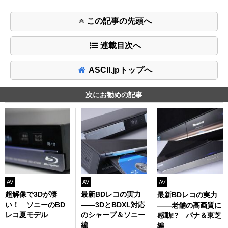
この記事の先頭へ
連載目次へ
ASCII.jpトップへ
次にお勧めの記事
AV
AV
AV
超解像で3Dが凄
最新BDレコの実力
最新BDレコの実力
い！ ソニーのBD
――3DとBDXL対応
――老舗の高画質に
レコ夏モデル
のシャープ＆ソニー
感動!? パナ＆東芝
編
編