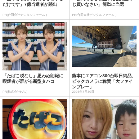
だけです」7億当選者が続出
じ買いなさい」簡単に当選
PR(合同会社デジタルファーム )
PR(合同会社デジタルファーム )
「たばこ税なし」思わぬ朗報に
熊本にエアコン300台即日納品、
喫煙者が群がる新型タバコ
ビックカメラに称賛「大ファイ
ンプレー」
PR(株式会社HAL)
2026年7月30日