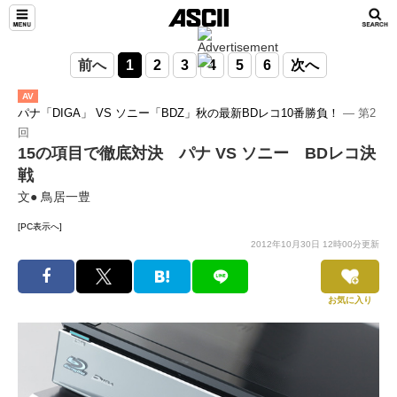
前へ
1
2
3
4
5
6
次へ
AV
パナ「DIGA」 VS ソニー「BDZ」秋の最新BDレコ10番勝負！
― 第2
回
15の項目で徹底対決 パナ VS ソニー BDレコ決
戦
文● 鳥居一豊
[PC表示へ]
2012年10月30日 12時00分更新
お気に入り