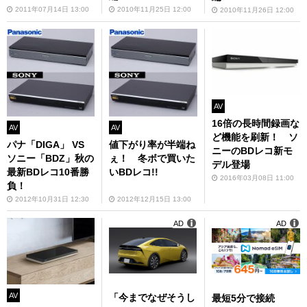
2011年07月14日 13:00
2010年11月25日 12:00
2010年11月26日 12:00
AV
16倍の長時間録画な
AV
AV
ど機能を刷新！ ソ
パナ「DIGA」 VS
値下がり率が半端ね
ニーのBDレコ新モ
ソニー「BDZ」秋の
ぇ！ 冬ボで買いた
デル登場
最新BDレコ10番勝
いBDレコ!!
2016年03月08日 11:00
負！
2012年10月31日 12:30
2012年12月15日 13:00
AD
AD
AV
「今までなぜそうし
最短5分で接続