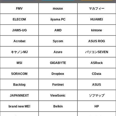
FMV
mouse
マカフィー
ELECOM
iiyama PC
HUAWEI
JAWS-UG
AMD
kintone
Acrobat
Sycom
ASUS ROG
キヤノンMJ
Azure
パソコンSEVEN
MSI
GIGABYTE
ASRock
SORACOM
Dropbox
CData
Backlog
Fortinet
ASUS
JAPANNEXT
ViewSonic
ソフマップ
brand new ME!
Belkin
HP