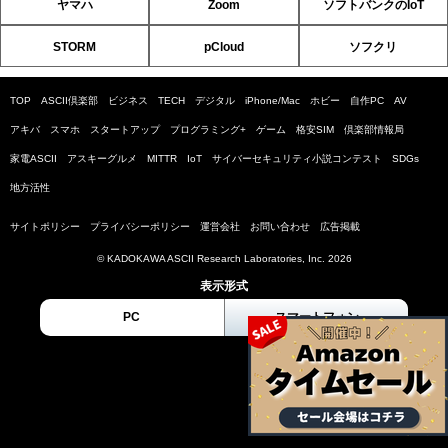
ヤマハ
Zoom
ソフトバンクのIoT
STORM
pCloud
ソフクリ
TOP
ASCII倶楽部
ビジネス
TECH
デジタル
iPhone/Mac
ホビー
自作PC
AV
アキバ
スマホ
スタートアップ
プログラミング+
ゲーム
格安SIM
倶楽部情報局
家電ASCII
アスキーグルメ
MITTR
IoT
サイバーセキュリティ小説コンテスト
SDGs
地方活性
サイトポリシー
プライバシーポリシー
運営会社
お問い合わせ
広告掲載
© KADOKAWA ASCII Research Laboratories, Inc. 2026
表示形式
PC
スマートフォン