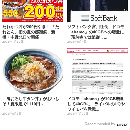
たれかつ丼が200円引き！ 「た
ソフトバンク宮川社長、ドコモ
れとん」初の夏の感謝祭、新
「ahamo」の40GBへの増量に
橋・中野北口で開催
「現時点では追従し...
2026年7月30日
2026年8月4日
「鬼おろし牛タン丼」がおいし
ドコモ「ahamo」が10GB増量
そ！夏限定で1110円～
して40GBに ライバルのUQや
ワイモバを意識...
2026年8月5日
2026年7月29日
Recommended by