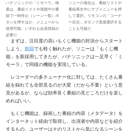
パナソニックの「ミモーラ」検
ソニーの場合は、番組リストや
索は、番組リストや視聴中の番
番組再生中にサブメニューを押
組で一時停止（シーン一覧）ボ
して選択。リモコンの「コーナ
タンを押すほか、メニューから
ー目次」ボタンで直接選択する
使用可能。いずれも会員登録が
ことも可能だ
必要だ
まずは、注目度の高いもくじ機能の対決からスタート
しよう。
前回
でも軽く触れたが、ソニーは「もくじ機
能」を新採用してきたが、パナソニックは一足早く「ミ
モーラ」で同様の機能を実現している。
レコーダーの多チューナー化に対しては、たくさん番
組を録れても全部見るのが大変（だから不要）という意
見があるが、ならば効率良く番組の見どころだけを楽し
めればいい。
もくじ機能は、録画した番組の内容（メタデータ）を
インターネット経由で取得し、出演者や内容などを紹介
するもの。ユーザーはそのリストから気になるシーンを