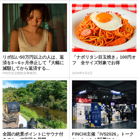
リボ払い50万円以上の人は、返
「ナポリタン目玉焼き」100円オ
済を3～6ヶ月停止して『大幅に
フ 全サイズ対象でお得
減額してから返済する...
PR(渋谷法務総合事務所)
2026年5月2日
全国の絶景ポイントにサウナ付
FINCHI主催「IVS2026」トーク