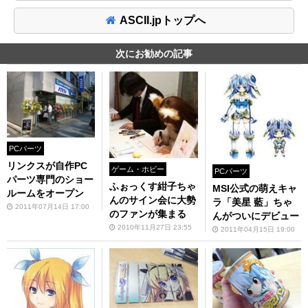
ASCII.jpトップへ
次にお勧めの記事
PCパーツ
リンクスが自作PC
ゲーム・ホビー
PCパーツ
パーツ専門のショー
ふぉっくす紺子ちゃ
MSI公式の萌えキャ
ルームをオープン
んのサイン会に大勢
ラ「美星 藍」ちゃ
2011年07月14日 17:00
のファンが集まる
んがついにデビュー
2010年11月27日 23:55
2011年04月15日 19:00