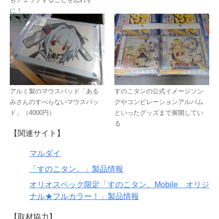
に！
アルミ製のマウスパッド「ある
すのこタンの公式イメージソン
みさんのすべらないマウスパッ
グやコンピレーションアルバム
ド」（4000円）
といったグッズまで展開してい
る
【関連サイト】
マルダイ
「すのこタン。」製品情報
オリオスペック限定「すのこタン。Mobile オリジ
ナル★フルカラー！」製品情報
【取材協力】