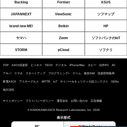
Backlog
Fortinet
ASUS
JAPANNEXT
ViewSonic
ソフマップ
brand new ME!
Belkin
HP
ヤマハ
Zoom
ソフトバンクのIoT
STORM
pCloud
ソフクリ
TOP
ASCII倶楽部
ビジネス
TECH
デジタル
iPhone/Mac
ホビー
自作PC
AV
アキバ
スマホ
スタートアップ
プログラミング+
ゲーム
格安SIM
倶楽部情報局
家電ASCII
アスキーグルメ
MITTR
IoT
サイバーセキュリティ小説コンテスト
SDGs
地方活性
サイトポリシー
プライバシーポリシー
運営会社
お問い合わせ
広告掲載
© KADOKAWA ASCII Research Laboratories, Inc. 2026
表示形式
PC
スマートフォン