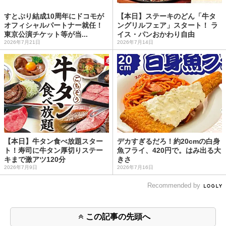
すとぷり結成10周年にドコモが
【本日】ステーキのどん「牛タ
オフィシャルパートナー就任！
ングリルフェア」スタート！ ラ
東京公演チケット等が当...
イス・パンおかわり自由
2026年7月21日
2026年7月14日
【本日】牛タン食べ放題スター
デカすぎるだろ！約20cmの白身
ト！寿司に牛タン厚切りステー
魚フライ、420円で。はみ出る大
キまで激アツ120分
きさ
2026年7月9日
2026年7月16日
Recommended by
この記事の先頭へ