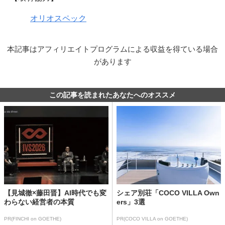
オリオスペック
本記事はアフィリエイトプログラムによる収益を得ている場合
があります
この記事を読まれたあなたへのオススメ
【見城徹×藤田晋】AI時代でも変
シェア別荘「COCO VILLA Own
わらない経営者の本質
ers」3選
PR(FINCHI on GOETHE)
PR(COCO VILLA on GOETHE)