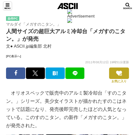
自作PC
マルダイ「メガすのこタン。」
人間サイズの超巨大アルミ冷却台「メガすのこタ
ン。」が発売
文● ASCII.jp編集部 北村
[PC表示へ]
2011年08月12日 19時51分更新
お気に入り
オリオスペックで販売中のアルミ製冷却台「すのこタ
ン。」シリーズ。美少女イラストが描かれたすのこはネ
ットで話題になり、発売後即完売したほどの人気となっ
ている。このすのこタン。の新作「メガすのこタン。」
が発売された。