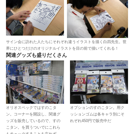
サイン会に訪れた人たちにそれぞれ違うイラストを描く白四先生。世
界にひとつだけのオリジナルイラストを目の前で描いてくれる！
関連グッズも盛りだくさん
オリオスペックではすのこタ
オプションのすのこタン。用ク
ン。コーナーを開設し、関連グ
ッションゴムは各キャラ別にそ
ッズを販売しているので、すの
れぞれ450円で販売中だ
こタン。を買うついでにこれら
もチェックすることを忘れず