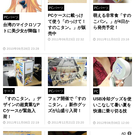
PCパーツ
PCパーツ
PCケースに載っけ
萌える非常食「すの
PCパーツ
て使う「のっけて！
こパン。」が4日か
台湾のマイクロソフ
すのこタン。」が販
ら発売予定！
トに美少女が降臨！
売中
2011年09月23日 22:32
2011年11月02日 23:16
2010年09月28日 23:28
ケース
PCパーツ
PC
「すのこタン。」デ
フェア開催で「すの
USB冷却グッズを使
ザインの超貴重なP
こタン。」新作グッ
いこなして暑い夏を
Cケースが緊急入
ズが山盛り入荷！
快適に乗り切る技
荷！
2011年11月08日 22:19
2011年12月21日 23:20
2012年08月08日 12:00
AD