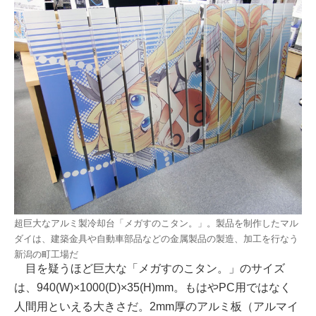
超巨大なアルミ製冷却台「メガすのこタン。」。製品を制作したマル
ダイは、建築金具や自動車部品などの金属製品の製造、加工を行なう
新潟の町工場だ
目を疑うほど巨大な「メガすのこタン。」のサイズ
は、940(W)×1000(D)×35(H)mm。もはやPC用ではなく
人間用といえる大きさだ。2mm厚のアルミ板（アルマイ