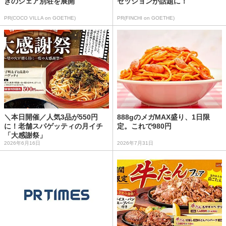
きのシェア別荘を展開
セッションが話題に！
PR(COCO VILLA on GOETHE)
PR(FINCHI on GOETHE)
＼本日開催／人気3品が550円
888gのメガMAX盛り、1日限
に！老舗スパゲッティの月イチ
定。これで980円
「大感謝祭」
2026年6月16日
2026年7月31日