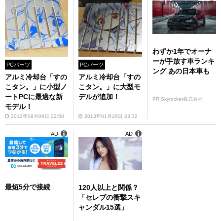
わずか1年でオーナ
ーが手放す車ランキ
PCパーツ
PCパーツ
ング あの日本車も
アルミ冷却台「すの
アルミ冷却台「すの
こタン。」に小型ノ
こタン。」に大型モ
ートPCに最適な新
デルが追加！
PR Skyrocket株式会社
モデル！
2012年09月06日 22:50
2013年01月26日 23:32
AD
AD
最短5分で接続
120人以上と関係？
「セレブの衝撃スキ
ャンダル15選」