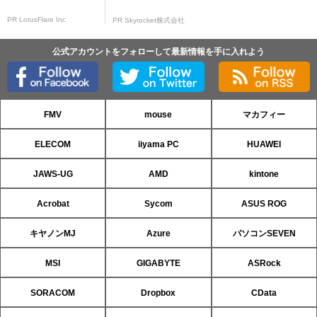
PR LotusFlare Inc
PR Skyrocket株式会社
公式アカウントをフォローして最新情報を手に入れよう
FMV
mouse
マカフィー
ELECOM
iiyama PC
HUAWEI
JAWS-UG
AMD
kintone
Acrobat
Sycom
ASUS ROG
キヤノンMJ
Azure
パソコンSEVEN
MSI
GIGABYTE
ASRock
SORACOM
Dropbox
CData