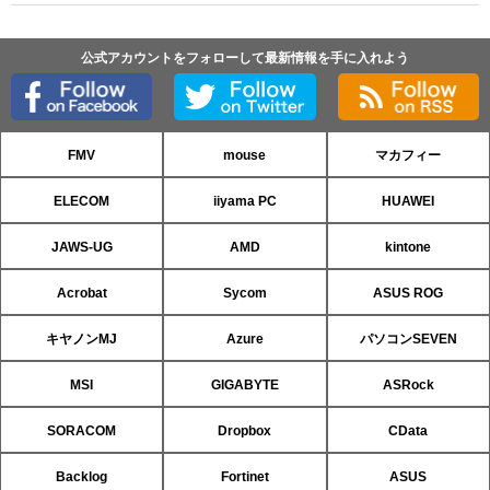
公式アカウントをフォローして最新情報を手に入れよう
FMV
mouse
マカフィー
ELECOM
iiyama PC
HUAWEI
JAWS-UG
AMD
kintone
Acrobat
Sycom
ASUS ROG
キヤノンMJ
Azure
パソコンSEVEN
MSI
GIGABYTE
ASRock
SORACOM
Dropbox
CData
Backlog
Fortinet
ASUS