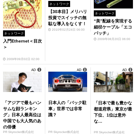
ネットワーク
【30本目】メリハリ
ネットワーク
投資でスイッチの無
“美”配線を実現する
駄な導入をなくす！
細径ケーブル「エコ
2010年02月24日 06:00
パッチ」
ネットワーク
2009年08月20日 06:00
入門Ethernet＜目次
＞
2009年09月02日 02:00
AD
AD
AD
「アジアで最もハン
日本人の「バック駐
「日本で最も豊かな
サムな顔ランキン
車」世界では非常
都道府県」東京が最
グ」日本人最高位は
識？
下位、1位は意外
中国でも大人気のあ
な…
の俳優
PR Skyrocket株式会社
PR Skyrocket株式会社
PR Skyrocket株式会社