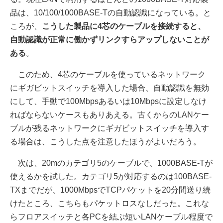
品は、10/100/1000BASE-Tの自動認識になっている。と
ころが、
こうした製品に4芯のケーブルを接続すると、
自動認識が正常に働かずリンクすらアップしないことが
ある
。
このため、4芯のケーブルを使っているネットワーク
にギガビットスイッチを導入した場合、自動認識を無効
にして、手動で100Mbpsあるいは10Mbpsに設定しなけ
ればならないケースもありあえる。古くからのLANケー
ブルが残るネットワークにギガビットスイッチを導入す
る場合は、こうした点を注意したほうがよいだろう。
次は、20mのカテゴリ5のケーブルで、1000BASE-Tが
使えるかを試した。カテゴリ5が対応するのは100BASE-
TXまでだが、1000MbpsでTCPパケットを20分間送り続
けたところ、こちらもパケットロスなしだった。これな
らフロアスイッチと各PCを結ぶ短いLANケーブル程度で