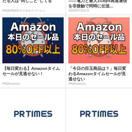
たる人は“同じこと”してる
――電力と最大1Gbps高速通信
を非接触で同時に伝送...
PR(合同会社デジタルファーム )
2026年7月21日
【毎日変わる】Amazonタイム
「今日の目玉商品は？」毎日変
セールが見逃せない！
わるAmazonタイムセールが見
逃せない
PR(Amazon)
PR(Amazon)