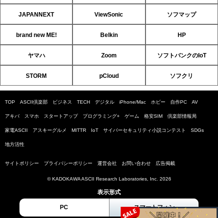
JAPANNEXT
ViewSonic
ソフマップ
brand new ME!
Belkin
HP
ヤマハ
Zoom
ソフトバンクのIoT
STORM
pCloud
ソフクリ
TOP
ASCII倶楽部
ビジネス
TECH
デジタル
iPhone/Mac
ホビー
自作PC
AV
アキバ
スマホ
スタートアップ
プログラミング+
ゲーム
格安SIM
倶楽部情報局
家電ASCII
アスキーグルメ
MITTR
IoT
サイバーセキュリティ小説コンテスト
SDGs
地方活性
サイトポリシー
プライバシーポリシー
運営会社
お問い合わせ
広告掲載
© KADOKAWA ASCII Research Laboratories, Inc. 2026
表示形式
PC
スマートフォン