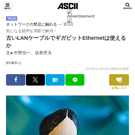
TECH
ネットワークの禁忌に触れる
― 第1回
気になる疑問を実験で解消！
古いLANケーブルでギガビットEthernetは使える
か
文● 中野功一、佐和芳夫
[PC表示へ]
2010年11月02日 09時00分更新
お気に入り