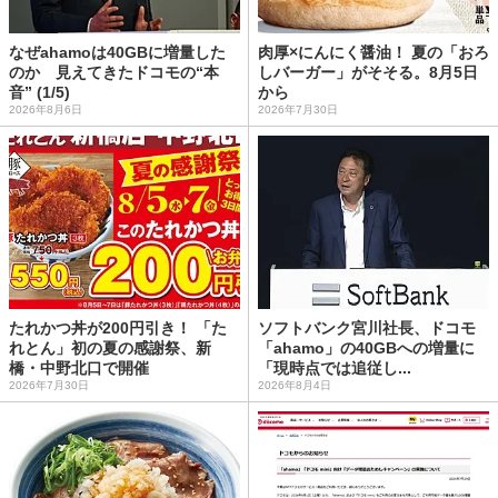
なぜahamoは40GBに増量した
肉厚×にんにく醤油！ 夏の「おろ
のか 見えてきたドコモの“本
しバーガー」がそそる。8月5日
音” (1/5)
から
2026年8月6日
2026年7月30日
たれかつ丼が200円引き！ 「た
ソフトバンク宮川社長、ドコモ
れとん」初の夏の感謝祭、新
「ahamo」の40GBへの増量に
橋・中野北口で開催
「現時点では追従し...
2026年7月30日
2026年8月4日