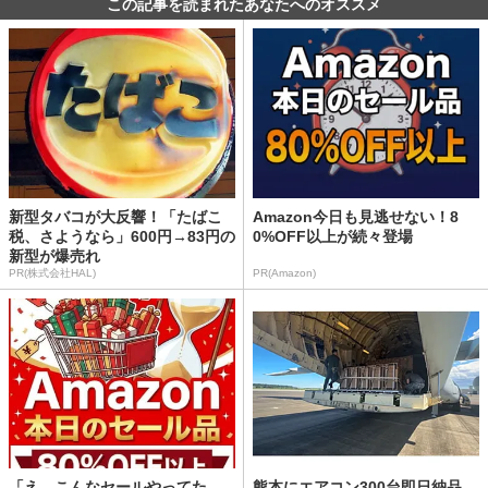
この記事を読まれたあなたへのオススメ
新型タバコが大反響！「たばこ
Amazon今日も見逃せない！8
税、さようなら」600円→83円の
0%OFF以上が続々登場
新型が爆売れ
PR(株式会社HAL)
PR(Amazon)
「え、こんなセールやってた
熊本にエアコン300台即日納品、