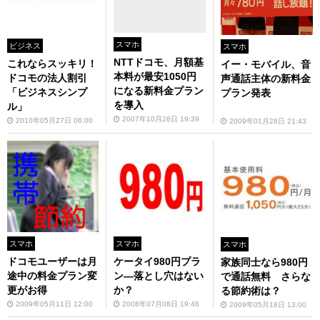
スマホ
ビジネス
スマホ
NTTドコモ、月額基
これならスッキリ！
イー・モバイル、音
本料が最安1050円
ドコモの法人割引
声通話主体の新料金
になる新料金プラン
「ビジネスシンプ
プラン発表
を導入
ル」
2007年10月26日 19:39
2010年05月27日 06:00
2009年01月28日 21:43
スマホ
スマホ
スマホ
ドコモユーザーは月
ケータイ980円プラ
家族同士なら980円
途中の料金プラン変
ン―落とし穴はない
で通話無料 さらな
更がお得
か？
る節約術は？
2009年05月11日 12:00
2008年07月08日 19:46
2009年05月18日 13:00