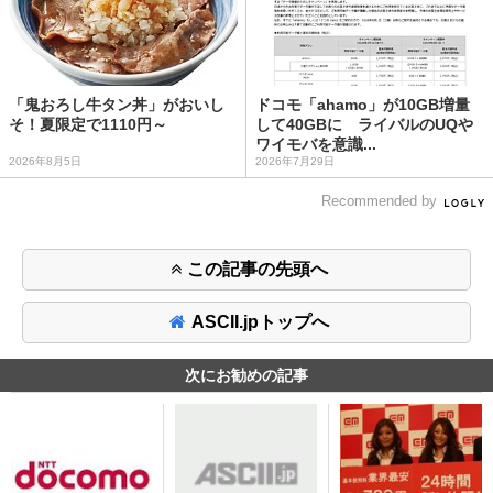
「鬼おろし牛タン丼」がおいし
ドコモ「ahamo」が10GB増量
そ！夏限定で1110円～
して40GBに ライバルのUQや
ワイモバを意識...
2026年8月5日
2026年7月29日
Recommended by
この記事の先頭へ
ASCII.jpトップへ
次にお勧めの記事