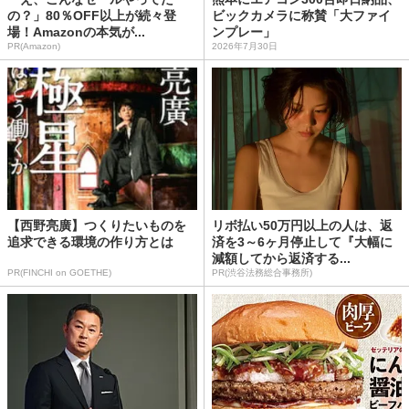
の？」80％OFF以上が続々登
ビックカメラに称賛「大ファイ
場！Amazonの本気が...
ンプレー」
PR(Amazon)
2026年7月30日
【西野亮廣】つくりたいものを
リボ払い50万円以上の人は、返
追求できる環境の作り方とは
済を3～6ヶ月停止して『大幅に
減額してから返済する...
PR(FINCHI on GOETHE)
PR(渋谷法務総合事務所)