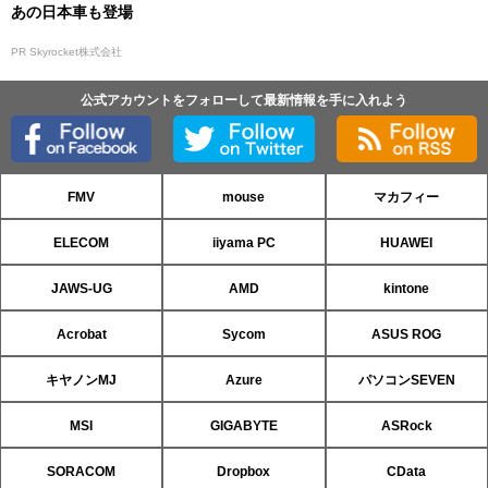
あの日本車も登場
PR Skyrocket株式会社
公式アカウントをフォローして最新情報を手に入れよう
FMV
mouse
マカフィー
ELECOM
iiyama PC
HUAWEI
JAWS-UG
AMD
kintone
Acrobat
Sycom
ASUS ROG
キヤノンMJ
Azure
パソコンSEVEN
MSI
GIGABYTE
ASRock
SORACOM
Dropbox
CData