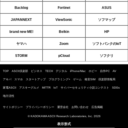
Backlog
Fortinet
ASUS
JAPANNEXT
ViewSonic
ソフマップ
brand new ME!
Belkin
HP
ヤマハ
Zoom
ソフトバンクのIoT
STORM
pCloud
ソフクリ
TOP
ASCII倶楽部
ビジネス
TECH
デジタル
iPhone/Mac
ホビー
自作PC
AV
アキバ
スマホ
スタートアップ
プログラミング+
ゲーム
格安SIM
倶楽部情報局
家電ASCII
アスキーグルメ
MITTR
IoT
サイバーセキュリティ小説コンテスト
SDGs
地方活性
サイトポリシー
プライバシーポリシー
運営会社
お問い合わせ
広告掲載
© KADOKAWA ASCII Research Laboratories, Inc. 2026
表示形式