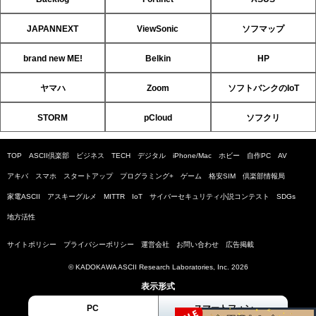
JAPANNEXT
ViewSonic
ソフマップ
brand new ME!
Belkin
HP
ヤマハ
Zoom
ソフトバンクのIoT
STORM
pCloud
ソフクリ
TOP
ASCII倶楽部
ビジネス
TECH
デジタル
iPhone/Mac
ホビー
自作PC
AV
アキバ
スマホ
スタートアップ
プログラミング+
ゲーム
格安SIM
倶楽部情報局
家電ASCII
アスキーグルメ
MITTR
IoT
サイバーセキュリティ小説コンテスト
SDGs
地方活性
サイトポリシー
プライバシーポリシー
運営会社
お問い合わせ
広告掲載
© KADOKAWA ASCII Research Laboratories, Inc. 2026
表示形式
PC
スマートフォン