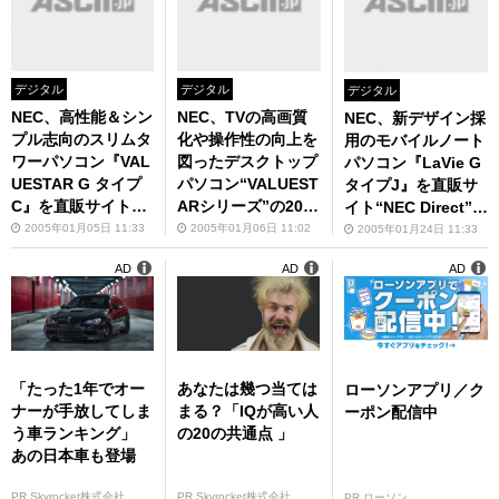
デジタル
デジタル
デジタル
NEC、高性能＆シン
NEC、TVの高画質
NEC、新デザイン採
プル志向のスリムタ
化や操作性の向上を
用のモバイルノート
ワーパソコン『VAL
図ったデスクトップ
パソコン『LaVie G
UESTAR G タイプ
パソコン“VALUEST
タイプJ』を直販サ
C』を直販サイト“N
ARシリーズ”の200
イト“NEC Direct”で
EC Direct”で販売開
5年春モデルを発表
2月1日に販売開始
2005年01月05日 11:33
2005年01月06日 11:02
2005年01月24日 11:33
始
AD
AD
AD
「たった1年でオー
あなたは幾つ当ては
ローソンアプリ／ク
ナーが手放してしま
まる？「IQが高い人
ーポン配信中
う車ランキング」
の20の共通点 」
あの日本車も登場
PR Skyrocket株式会社
PR Skyrocket株式会社
PR ローソン