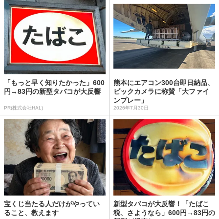
「もっと早く知りたかった」600
熊本にエアコン300台即日納品、
円→83円の新型タバコが大反響
ビックカメラに称賛「大ファイ
ンプレー」
PR(株式会社HAL)
2026年7月30日
宝くじ当たる人だけがやってい
新型タバコが大反響！「たばこ
ること、教えます
税、さようなら」600円→83円の