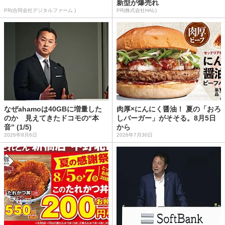
新型が爆売れ
PR(合同会社デジタルファーム )
PR(株式会社HAL)
なぜahamoは40GBに増量した
肉厚×にんにく醤油！ 夏の「おろ
のか 見えてきたドコモの“本
しバーガー」がそそる。8月5日
音” (1/5)
から
2026年8月6日
2026年7月30日