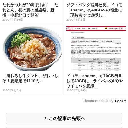
たれかつ丼が200円引き！ 「た
ソフトバンク宮川社長、ドコモ
れとん」初の夏の感謝祭、新
「ahamo」の40GBへの増量に
橋・中野北口で開催
「現時点では追従し...
2026年7月30日
2026年8月4日
「鬼おろし牛タン丼」がおいし
ドコモ「ahamo」が10GB増量
そ！夏限定で1110円～
して40GBに ライバルのUQや
ワイモバを意識...
2026年8月5日
2026年7月29日
Recommended by
この記事の先頭へ