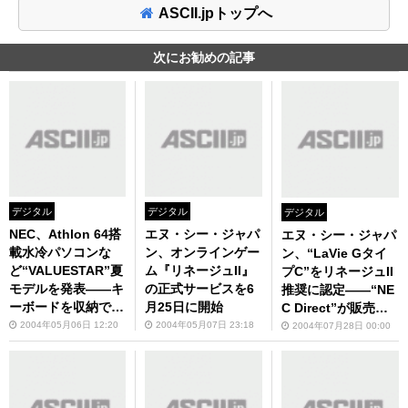
ASCII.jpトップへ
次にお勧めの記事
デジタル
デジタル
デジタル
NEC、Athlon 64搭
エヌ・シー・ジャパ
エヌ・シー・ジャパ
載水冷パソコンな
ン、オンラインゲー
ン、“LaVie Gタイ
ど“VALUESTAR”夏
ム『リネージュII』
プC”をリネージュII
モデルを発表――キ
の正式サービスを6
推奨に認定――“NE
ーボードを収納でき
月25日に開始
C Direct”が販売開
る新一体型“VALUE
始
2004年05月06日 12:20
2004年05月07日 23:18
2004年07月28日 00:00
STAR S”など