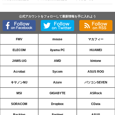
公式アカウントをフォローして最新情報を手に入れよう
FMV
mouse
マカフィー
ELECOM
iiyama PC
HUAWEI
JAWS-UG
AMD
kintone
Acrobat
Sycom
ASUS ROG
キヤノンMJ
Azure
パソコンSEVEN
MSI
GIGABYTE
ASRock
SORACOM
Dropbox
CData
Backlog
Fortinet
ASUS