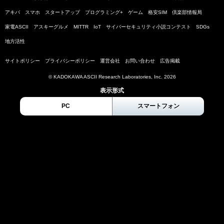
アキバ
スマホ
スタートアップ
プログラミング+
ゲーム
格安SIM
倶楽部情報局
家電ASCII
アスキーグルメ
MITTR
IoT
サイバーセキュリティ小説コンテスト
SDGs
地方活性
サイトポリシー
プライバシーポリシー
運営会社
お問い合わせ
広告掲載
© KADOKAWA ASCII Research Laboratories, Inc. 2026
表示形式
PC
スマートフォン