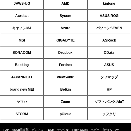
JAWS-UG
AMD
kintone
Acrobat
Sycom
ASUS ROG
キヤノンMJ
Azure
パソコンSEVEN
MSI
GIGABYTE
ASRock
SORACOM
Dropbox
CData
Backlog
Fortinet
ASUS
JAPANNEXT
ViewSonic
ソフマップ
brand new ME!
Belkin
HP
ヤマハ
Zoom
ソフトバンクのIoT
STORM
pCloud
ソフクリ
TOP
ASCII倶楽部
ビジネス
TECH
デジタル
iPhone/Mac
ホビー
自作PC
AV