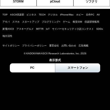
STORM
pCloud
ソフクリ
TOP
ASCII倶楽部
ビジネス
TECH
デジタル
iPhone/Mac
ホビー
自作PC
AV
アキバ
スマホ
スタートアップ
プログラミング+
ゲーム
格安SIM
倶楽部情報局
家電ASCII
アスキーグルメ
MITTR
IoT
サイバーセキュリティ小説コンテスト
SDGs
地方活性
サイトポリシー
プライバシーポリシー
運営会社
お問い合わせ
広告掲載
© KADOKAWA ASCII Research Laboratories, Inc. 2026
表示形式
PC
スマートフォン