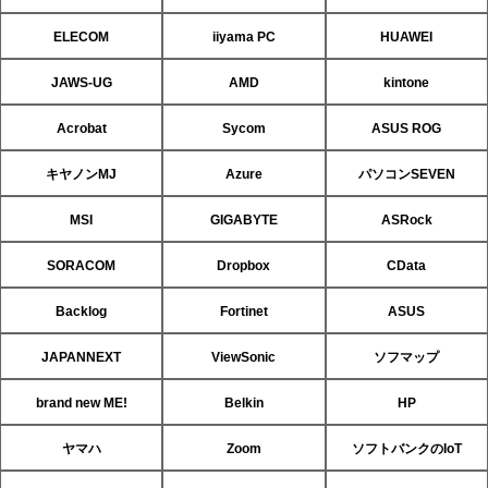
ELECOM
iiyama PC
HUAWEI
JAWS-UG
AMD
kintone
Acrobat
Sycom
ASUS ROG
キヤノンMJ
Azure
パソコンSEVEN
MSI
GIGABYTE
ASRock
SORACOM
Dropbox
CData
Backlog
Fortinet
ASUS
JAPANNEXT
ViewSonic
ソフマップ
brand new ME!
Belkin
HP
ヤマハ
Zoom
ソフトバンクのIoT