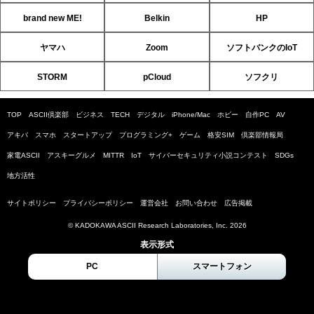
brand new ME!
Belkin
HP
ヤマハ
Zoom
ソフトバンクのIoT
STORM
pCloud
ソフクリ
TOP
ASCII倶楽部
ビジネス
TECH
デジタル
iPhone/Mac
ホビー
自作PC
AV
アキバ
スマホ
スタートアップ
プログラミング+
ゲーム
格安SIM
倶楽部情報局
家電ASCII
アスキーグルメ
MITTR
IoT
サイバーセキュリティ小説コンテスト
SDGs
地方活性
サイトポリシー
プライバシーポリシー
運営会社
お問い合わせ
広告掲載
© KADOKAWA ASCII Research Laboratories, Inc. 2026
表示形式
PC
スマートフォン