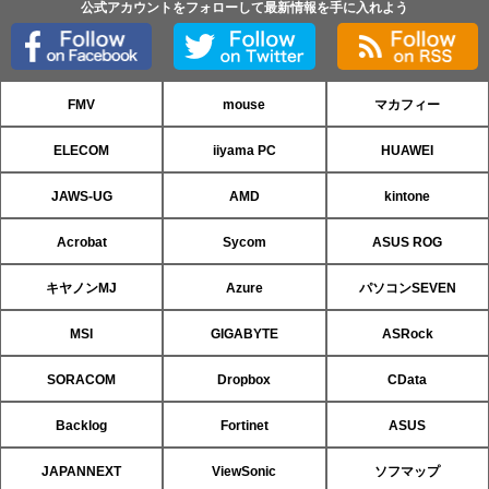
公式アカウントをフォローして最新情報を手に入れよう
FMV
mouse
マカフィー
ELECOM
iiyama PC
HUAWEI
JAWS-UG
AMD
kintone
Acrobat
Sycom
ASUS ROG
キヤノンMJ
Azure
パソコンSEVEN
MSI
GIGABYTE
ASRock
SORACOM
Dropbox
CData
Backlog
Fortinet
ASUS
JAPANNEXT
ViewSonic
ソフマップ