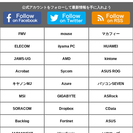
公式アカウントをフォローして最新情報を手に入れよう
FMV
mouse
マカフィー
ELECOM
iiyama PC
HUAWEI
JAWS-UG
AMD
kintone
Acrobat
Sycom
ASUS ROG
キヤノンMJ
Azure
パソコンSEVEN
MSI
GIGABYTE
ASRock
SORACOM
Dropbox
CData
Backlog
Fortinet
ASUS