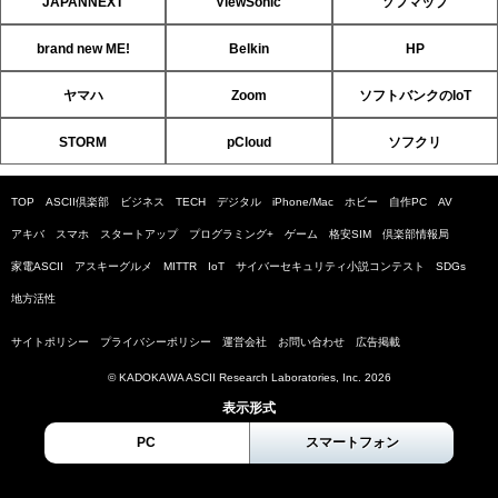
JAPANNEXT
ViewSonic
ソフマップ
brand new ME!
Belkin
HP
ヤマハ
Zoom
ソフトバンクのIoT
STORM
pCloud
ソフクリ
TOP
ASCII倶楽部
ビジネス
TECH
デジタル
iPhone/Mac
ホビー
自作PC
AV
アキバ
スマホ
スタートアップ
プログラミング+
ゲーム
格安SIM
倶楽部情報局
家電ASCII
アスキーグルメ
MITTR
IoT
サイバーセキュリティ小説コンテスト
SDGs
地方活性
サイトポリシー
プライバシーポリシー
運営会社
お問い合わせ
広告掲載
© KADOKAWA ASCII Research Laboratories, Inc. 2026
表示形式
PC
スマートフォン