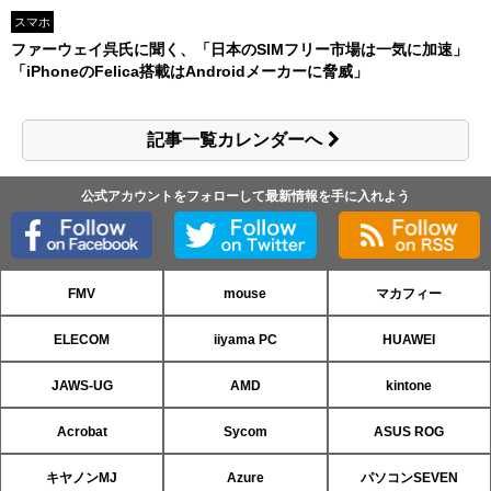
スマホ
ファーウェイ呉氏に聞く、「日本のSIMフリー市場は一気に加速」
「iPhoneのFelica搭載はAndroidメーカーに脅威」
記事一覧カレンダーへ
公式アカウントをフォローして最新情報を手に入れよう
FMV
mouse
マカフィー
ELECOM
iiyama PC
HUAWEI
JAWS-UG
AMD
kintone
Acrobat
Sycom
ASUS ROG
キヤノンMJ
Azure
パソコンSEVEN