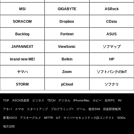
MSI
GIGABYTE
ASRock
SORACOM
Dropbox
CData
Backlog
Fortinet
ASUS
JAPANNEXT
ViewSonic
ソフマップ
brand new ME!
Belkin
HP
ヤマハ
Zoom
ソフトバンクのIoT
STORM
pCloud
ソフクリ
TOP
ASCII倶楽部
ビジネス
TECH
デジタル
iPhone/Mac
ホビー
自作PC
AV
アキバ
スマホ
スタートアップ
プログラミング+
ゲーム
格安SIM
倶楽部情報局
家電ASCII
アスキーグルメ
MITTR
IoT
サイバーセキュリティ小説コンテスト
SDGs
地方活性