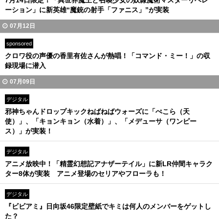
7月14日限定！「異世界魔王と召喚少女の奴隷魔術マスターリベレ
ーション」に新英雄“魔銃の射手「ファニス」”が実装
07月12日
sponsored
クロワ役の声優の香里有佐さんが熱唱！「コマンド・ミー！」の収
録現場に潜入
07月09日
デジタル
邪神ちゃんドロップキックねばねばウォーズに「ぺこら（天
使）」、「キョンキョン（水着）」、「メデューサ（ワンピー
ス）」が実装！
デジタル
アニメ放映中！「精霊幻想記アナザーテイル」に新LR仲間キャラク
ター8体が実装 アニメ登場のセリアやフローラも！
デジタル
『ビビアミ』日向坂46限定壁紙でキミは何人のメンバーをゲットし
た？