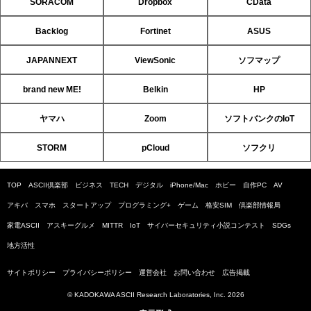
SORACOM
Dropbox
CData
Backlog
Fortinet
ASUS
JAPANNEXT
ViewSonic
ソフマップ
brand new ME!
Belkin
HP
ヤマハ
Zoom
ソフトバンクのIoT
STORM
pCloud
ソフクリ
TOP
ASCII倶楽部
ビジネス
TECH
デジタル
iPhone/Mac
ホビー
自作PC
AV
アキバ
スマホ
スタートアップ
プログラミング+
ゲーム
格安SIM
倶楽部情報局
家電ASCII
アスキーグルメ
MITTR
IoT
サイバーセキュリティ小説コンテスト
SDGs
地方活性
サイトポリシー
プライバシーポリシー
運営会社
お問い合わせ
広告掲載
© KADOKAWA ASCII Research Laboratories, Inc. 2026