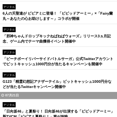
デジタル
6人の夭聖達が ビビアミに登場！ 「ビビッドアーミー」×「Fairy蘭
丸～あなたの心お助けします～」コラボが開催
デジタル
「邪神ちゃんドロップキックねばねばウォーズ」リリース3ヵ月記
念、ゲーム内でテーマ曲獲得イベント開催中
デジタル
「ピーチボーイリバーサイドバトルサーガ」公式Twitterアカウント
でビットキャッシュ1000円分が当たるキャンペーンを開催中
デジタル
G123「精霊幻想記アナザーテイル」ビットキャッシュ1000円分な
どが当たるTwitterキャンペーン開催中
07月21日
デジタル
「日向坂46」と夏祭り！ 日向坂46が出演する「ビビッドアーミー」
新TVCM「ビビアミ夏祭り！」篇が放映