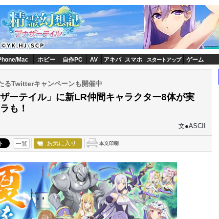
Phone/Mac
ホビー
自作PC
AV
アキバ
スマホ
ゲーム
スタートアップ
Twitterキャンペーンも開催中
ザーテイル」に新LR仲間キャラクター8体が実
ラも！
文●ASCII
お気に入り
一覧