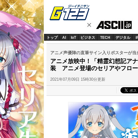
トップ
AI
IoT
ビジネス
TECH
デジタル
i
アニメ声優陣の直筆サイン入りポスターが当たる
アニメ放映中！「精霊幻想記アナ
装 アニメ登場のセリアやフロー
2021年07月09日 15時30分更新