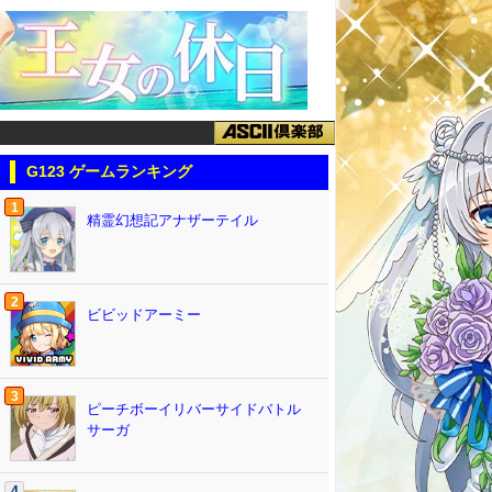
G123 ゲームランキング
1
精霊幻想記アナザーテイル
2
ビビッドアーミー
3
ピーチボーイリバーサイドバトル
サーガ
4