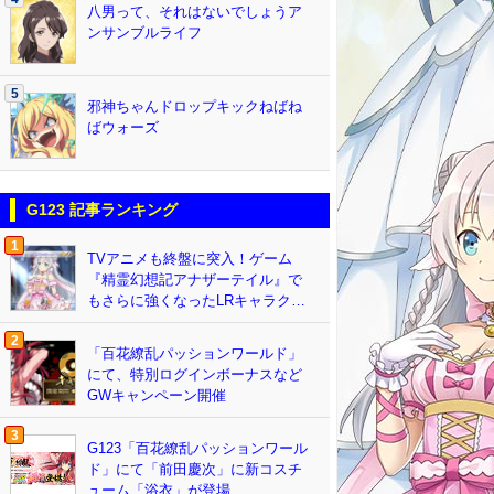
八男って、それはないでしょうア
ンサンブルライフ
5
邪神ちゃんドロップキックねばね
ばウォーズ
G123 記事ランキング
1
TVアニメも終盤に突入！ゲーム
『精霊幻想記アナザーテイル』で
もさらに強くなったLRキャラク…
2
「百花繚乱パッションワールド」
にて、特別ログインボーナスなど
GWキャンペーン開催
3
G123「百花繚乱パッションワール
ド」にて「前田慶次」に新コスチ
ューム「浴衣」が登場