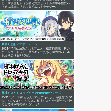
る！爽快感あふれる強化方法とバトルの中毒性にハ
マる人続出のリアルタイムストラテジー。
精霊幻想記アナザーテイル
2021年7月に放送されるアニメ「精霊幻想記」初の
ゲームタイトル！ 原作キャラたちと迫力のバトル
を繰り広げるRPGだ。
邪神ちゃんドロップキックねばねばウォーズ
TVアニメ「邪神ちゃんドロップキック」が原作のRP
G。あんな姿やこんな姿の邪神ちゃんと仲間たちと協
力して神保町の平和を守れ！