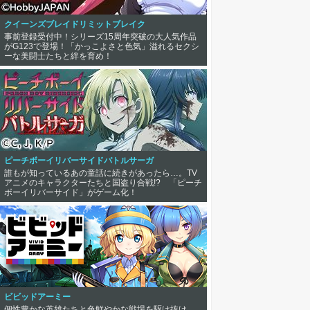
クイーンズブレイドリミットブレイク
事前登録受付中！シリーズ15周年突破の大人気作品
がG123で登場！「かっこよさと色気」溢れるセクシ
ーな美闘士たちと絆を育め！
ピーチボーイリバーサイドバトルサーガ
誰もが知っているあの童話に続きがあったら…。TV
アニメのキャラクターたちと国盗り合戦!? 「ピーチ
ボーイリバーサイド」がゲーム化！
ビビッドアーミー
個性豊かな英雄たちと色鮮やかな戦場を駆け抜け