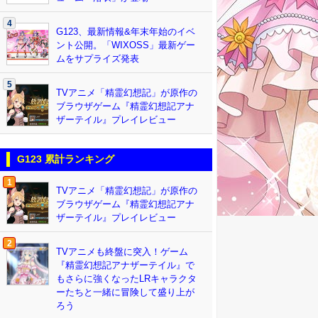
4
G123、最新情報&年末年始のイベ
ント公開。「WIXOSS」最新ゲー
ムをサプライズ発表
5
TVアニメ「精霊幻想記」が原作の
ブラウザゲーム『精霊幻想記アナ
ザーテイル』プレイレビュー
G123 累計ランキング
1
TVアニメ「精霊幻想記」が原作の
ブラウザゲーム『精霊幻想記アナ
ザーテイル』プレイレビュー
2
TVアニメも終盤に突入！ゲーム
『精霊幻想記アナザーテイル』で
もさらに強くなったLRキャラクタ
ーたちと一緒に冒険して盛り上が
ろう