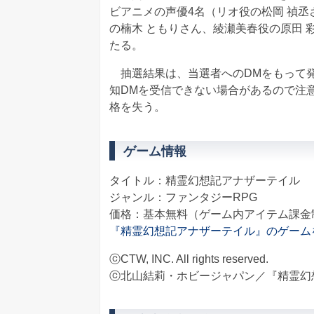
ビアニメの声優4名（リオ役の松岡 禎丞
の楠木 ともりさん、綾瀬美春役の原田 
たる。
抽選結果は、当選者へのDMをもって発
知DMを受信できない場合があるので注
格を失う。
ゲーム情報
タイトル：精霊幻想記アナザーテイル
ジャンル：ファンタジーRPG
価格：基本無料（ゲーム内アイテム課金
『精霊幻想記アナザーテイル』のゲーム
ⓒCTW, INC. All rights reserved.
ⓒ北山結莉・ホビージャパン／『精霊幻