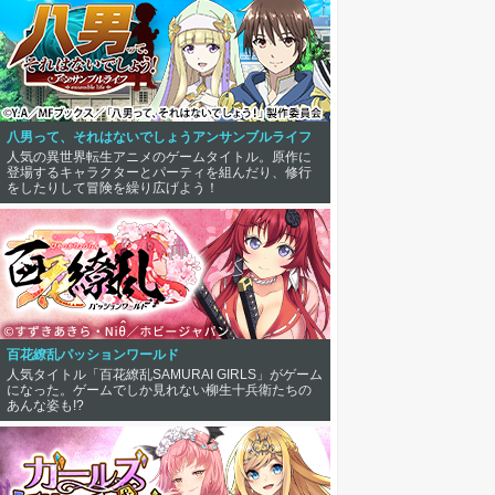
八男って、それはないでしょうアンサンブルライフ
人気の異世界転生アニメのゲームタイトル。原作に
登場するキャラクターとパーティを組んだり、修行
をしたりして冒険を繰り広げよう！
百花繚乱パッションワールド
人気タイトル「百花繚乱SAMURAI GIRLS」がゲーム
になった。ゲームでしか見れない柳生十兵衛たちの
あんな姿も!?