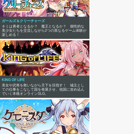
ガールズ＆クリーチャーズ
キミは勇者となるか？ 魔王となるか？ 個性的な
美少女たちを交流しながら2つの異なるゲーム体験が
楽しめる！
KING OF LIFE
美女や武将を救いながら天下を目指す！ 城主とし
ての仕事をこなして国を発展させ、他国に攻め込ん
でいく本格オンラインSLG。