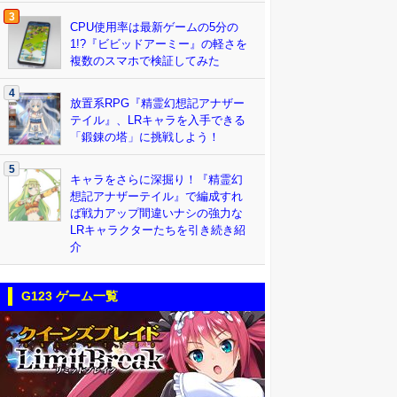
3
CPU使用率は最新ゲームの5分の
1!?『ビビッドアーミー』の軽さを
複数のスマホで検証してみた
4
放置系RPG『精霊幻想記アナザー
テイル』、LRキャラを入手できる
「鍛錬の塔」に挑戦しよう！
5
キャラをさらに深掘り！『精霊幻
想記アナザーテイル』で編成すれ
ば戦力アップ間違いナシの強力な
LRキャラクターたちを引き続き紹
介
G123 ゲーム一覧