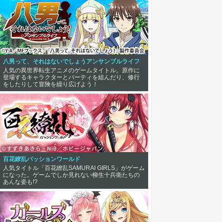
八男って、それはないでしょうアンサンブルライフ
人気の異世界転生アニメのゲームタイトル。原作に
登場するキャラクターとパーティを組んだり、修行
をしたりして冒険を繰り広げよう！
百花繚乱パッションワールド
人気タイトル「百花繚乱SAMURAI GIRLS」がゲーム
になった。ゲームでしか見れない柳生十兵衛たちの
あんな姿も!?