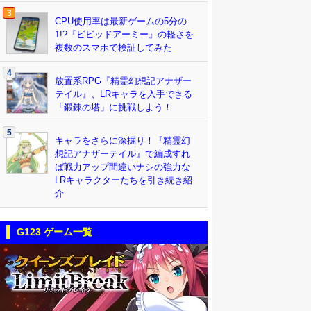
3
CPU使用率は最新ゲームの5分の
1!?『ビビッドアーミー』の軽さを
複数のスマホで検証してみた
4
放置系RPG『精霊幻想記アナザー
テイル』、LRキャラを入手できる
「鍛錬の塔」に挑戦しよう！
5
キャラをさらに深掘り！『精霊幻
想記アナザーテイル』で編成すれ
ば戦力アップ間違いナシの強力な
LRキャラクターたちを引き続き紹
介
G123 ゲーム一覧