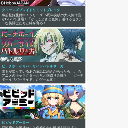
クイーンズブレイドリミットブレイク
事前登録受付中！シリーズ15周年突破の大人気作品
がG123で登場！「かっこよさと色気」溢れるセクシ
ーな美闘士たちと絆を育め！
ピーチボーイリバーサイドバトルサーガ
誰もが知っているあの童話に続きがあったら…。TV
アニメのキャラクターたちと国盗り合戦!? 「ピーチ
ボーイリバーサイド」がゲーム化！
ビビッドアーミー
個性豊かな英雄たちと色鮮やかな戦場を駆け抜け