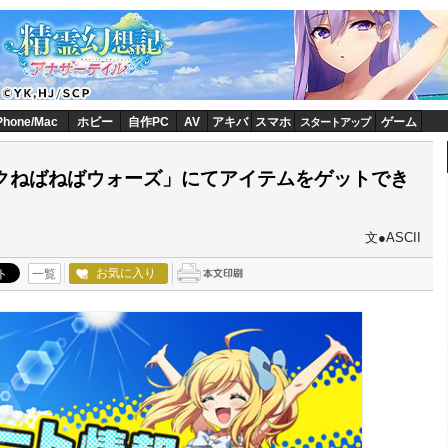
Phone/Mac
ホビー
自作PC
AV
アキバ
スマホ
ゲーム
スタートアップ
ックねばねばウォーズ」にてアイテムをゲットでき
文●ASCII
お気に入り
一覧