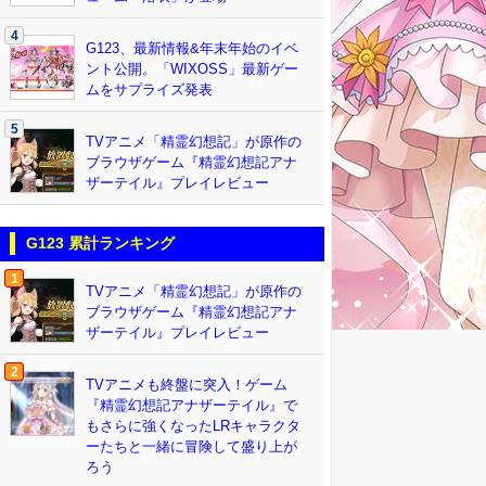
4
G123、最新情報&年末年始のイベ
ント公開。「WIXOSS」最新ゲー
ムをサプライズ発表
5
TVアニメ「精霊幻想記」が原作の
ブラウザゲーム『精霊幻想記アナ
ザーテイル』プレイレビュー
G123 累計ランキング
1
TVアニメ「精霊幻想記」が原作の
ブラウザゲーム『精霊幻想記アナ
ザーテイル』プレイレビュー
2
TVアニメも終盤に突入！ゲーム
『精霊幻想記アナザーテイル』で
もさらに強くなったLRキャラクタ
ーたちと一緒に冒険して盛り上が
ろう