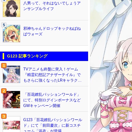
八男って、それはないでしょうア
ンサンブルライフ
5
邪神ちゃんドロップキックねばね
ばウォーズ
G123 記事ランキング
1
TVアニメも終盤に突入！ゲーム
『精霊幻想記アナザーテイル』で
もさらに強くなったLRキャラク…
2
「百花繚乱パッションワールド」
にて、特別ログインボーナスなど
GWキャンペーン開催
3
G123「百花繚乱パッションワール
ド」にて「前田慶次」に新コスチ
ューム「浴衣」が登場