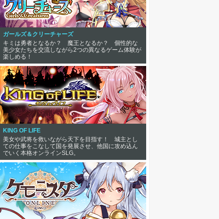
ガールズ＆クリーチャーズ
キミは勇者となるか？ 魔王となるか？ 個性的な
美少女たちを交流しながら2つの異なるゲーム体験が
楽しめる！
KING OF LIFE
美女や武将を救いながら天下を目指す！ 城主とし
ての仕事をこなして国を発展させ、他国に攻め込ん
でいく本格オンラインSLG。