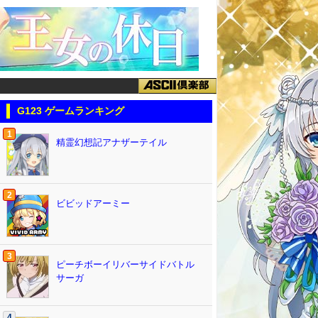
G123 ゲームランキング
1
精霊幻想記アナザーテイル
2
ビビッドアーミー
3
ピーチボーイリバーサイドバトル
サーガ
4