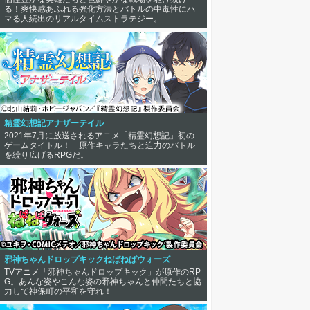
る！爽快感あふれる強化方法とバトルの中毒性にハ
マる人続出のリアルタイムストラテジー。
精霊幻想記アナザーテイル
2021年7月に放送されるアニメ「精霊幻想記」初の
ゲームタイトル！ 原作キャラたちと迫力のバトル
を繰り広げるRPGだ。
邪神ちゃんドロップキックねばねばウォーズ
TVアニメ「邪神ちゃんドロップキック」が原作のRP
G。あんな姿やこんな姿の邪神ちゃんと仲間たちと協
力して神保町の平和を守れ！