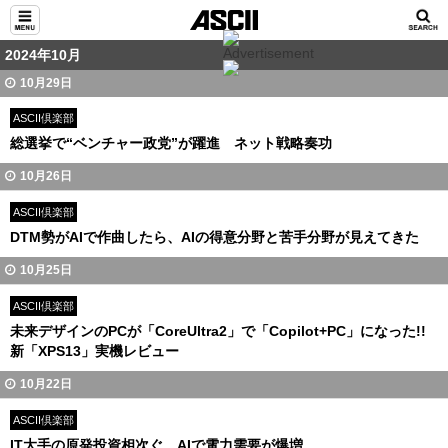
2024年10月
10月29日
ASCII倶楽部
総選挙で“ベンチャー政党”が躍進 ネット戦略奏功
10月26日
ASCII倶楽部
DTM勢がAIで作曲したら、AIの得意分野と苦手分野が見えてきた
10月25日
ASCII倶楽部
未来デザインのPCが「CoreUltra2」で「Copilot+PC」になった!!
新「XPS13」実機レビュー
10月22日
ASCII倶楽部
IT大手の原発投資相次ぐ AIで電力需要が爆増