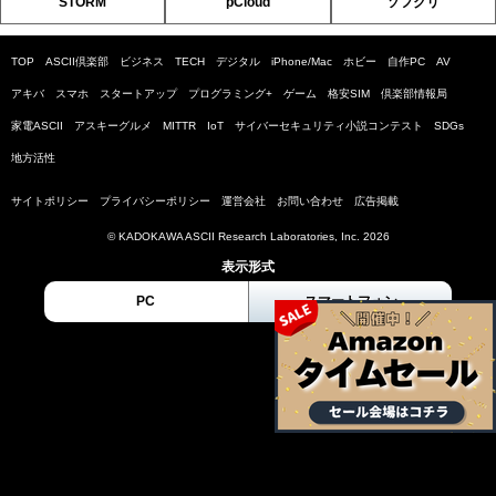
STORM
pCloud
ソフクリ
TOP
ASCII倶楽部
ビジネス
TECH
デジタル
iPhone/Mac
ホビー
自作PC
AV
アキバ
スマホ
スタートアップ
プログラミング+
ゲーム
格安SIM
倶楽部情報局
家電ASCII
アスキーグルメ
MITTR
IoT
サイバーセキュリティ小説コンテスト
SDGs
地方活性
サイトポリシー
プライバシーポリシー
運営会社
お問い合わせ
広告掲載
© KADOKAWA ASCII Research Laboratories, Inc. 2026
表示形式
PC
スマートフォン