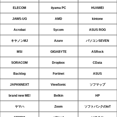
ELECOM
iiyama PC
HUAWEI
JAWS-UG
AMD
kintone
Acrobat
Sycom
ASUS ROG
キヤノンMJ
Azure
パソコンSEVEN
MSI
GIGABYTE
ASRock
SORACOM
Dropbox
CData
Backlog
Fortinet
ASUS
JAPANNEXT
ViewSonic
ソフマップ
brand new ME!
Belkin
HP
ヤマハ
Zoom
ソフトバンクのIoT