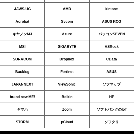
JAWS-UG
AMD
kintone
Acrobat
Sycom
ASUS ROG
キヤノンMJ
Azure
パソコンSEVEN
MSI
GIGABYTE
ASRock
SORACOM
Dropbox
CData
Backlog
Fortinet
ASUS
JAPANNEXT
ViewSonic
ソフマップ
brand new ME!
Belkin
HP
ヤマハ
Zoom
ソフトバンクのIoT
STORM
pCloud
ソフクリ